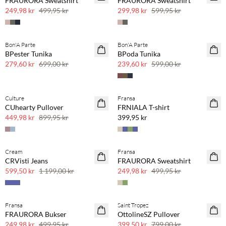
FRAURORA Sweatshirt
FRAURORA Sweatshirt
50 % rabatt
50 % rabatt
249,98 kr
499,95 kr
299,98 kr
599,95 kr
Bon'A Parte
Bon'A Parte
SAVE20
SAVE20
BPester Tunika
BPoda Tunika
60 % rabatt
60 % rabatt
279,60 kr
699,00 kr
239,60 kr
599,00 kr
Kjøp min. 2 & spar 20 %
Culture
Fransa
SAVE20
NYHET
CUhearty Pullover
FRNIALA T-shirt
50 % rabatt
SAVE20
449,98 kr
899,95 kr
399,95 kr
Cream
Fransa
SAVE20
SAVE20
CRVisti Jeans
FRAURORA Sweatshirt
50 % rabatt
50 % rabatt
599,50 kr
1 199,00 kr
249,98 kr
499,95 kr
Fransa
Saint Tropez
SAVE20
SAVE20
FRAURORA Bukser
OttolineSZ Pullover
50 % rabatt
50 % rabatt
249,98 kr
499,95 kr
399,50 kr
799,00 kr