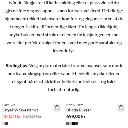
Når du får gjester til kaffe, middag eller et glass vin, vil du
gjerne føle deg avslappet – men fortsatt velkledd. Det riktige
hjemmeantrekket balanserer komfort og eleganse, uten at du
trenger å skifte til “ordentlige klær.” En lang strikkekjole,
myke bukser med struktur eller en fin kasjmirgenser kan
være det perfekte valget for en kveld med gode samtaler og
levende lys.
Stylingtips:
Velg myke materialer i varme nyanser som mørk
bordeaux, skogsgrønn eller sand. Et enkelt smykke eller en
elegant hårelastikk løfter helhetsinntrykket – og føles
Previous slide
Next s
fortsatt naturlig.
Part Two
Bon'A Parte
40 % rabatt
SatyaPW Sweatshirt
BPoda Bukser
480,00 kr
800,00 kr
699,00 kr