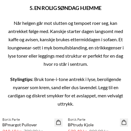
5. EN ROLIG SØNDAG HJEMME
Når helgen går mot slutten og tempoet roer seg, kan
antrekket følge med. Kanskje starter dagen langsomt med
kaffe og avisen, kanskje brukes ettermiddagen i sofaen. Et
loungewear-sett i myk bomullsblanding, en strikkegenser i
lyse toner eller leggings med struktur er perfekt for en dag
hvor ro står i sentrum.
Stylingtips:
Bruk tone-i-tone antrekk i lyse, beroligende
nyanser som krem, sand eller dus lavendel. Legg til en
cardigan og diskret smykker for et avslappet, men velvalgt
Previous slide
Next s
uttrykk.
Bon'A Parte
Bon'A Parte
SAVE20
40 % rabatt
BPmargot Pullover
BPtrudy Kjole
60 % rabatt