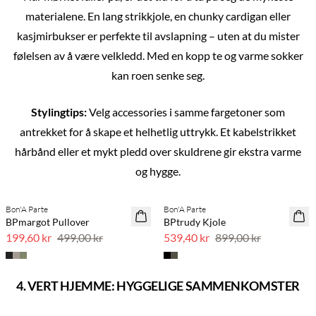
materialene. En lang strikkjole, en chunky cardigan eller
kasjmirbukser er perfekte til avslapning – uten at du mister
følelsen av å være velkledd. Med en kopp te og varme sokker
kan roen senke seg.
Stylingtips:
Velg accessories i samme fargetoner som
antrekket for å skape et helhetlig uttrykk. Et kabelstrikket
hårbånd eller et mykt pledd over skuldrene gir ekstra varme
Previous slide
Next s
og hygge.
Bon'A Parte
Bon'A Parte
SAVE20
40 % rabatt
BPmargot Pullover
BPtrudy Kjole
60 % rabatt
199,60 kr
499,00 kr
539,40 kr
899,00 kr
4. VERT HJEMME: HYGGELIGE SAMMENKOMSTER