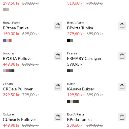
50 % rabatt
60 % rabatt
299,50 kr
599,00 kr
319,60 kr
799,00 kr
SPOTPRIS
Bon'A Parte
Bon'A Parte
SAVE20
BPthea Tunika
BPvitta Tunika
60 % rabatt
150,00 kr
699,00 kr
279,60 kr
699,00 kr
Kjøp min. 2 & spar 20 %
b.young
Fransa
SAVE20
NYHET
BYOTIA Pullover
FRMARY Cardigan
50 % rabatt
SAVE20
449,98 kr
899,95 kr
599,95 kr
Cream
Kaffe
SAVE20
SAVE20
CRDela Pullover
KAnaya Bukser
50 % rabatt
50 % rabatt
399,50 kr
799,00 kr
199,50 kr
399,00 kr
Culture
Bon'A Parte
SAVE20
SAVE20
CUhearty Pullover
BPoda Tunika
50 % rabatt
60 % rabatt
449,98 kr
899,95 kr
239,60 kr
599,00 kr