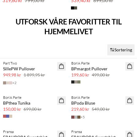
319,60 kr
799,00 kr
539,40 kr
899,00 kr
UTFORSK VÅRE FAVORITTER TIL
HJEMMELIVET
Sortering
Part Two
Bon'A Parte
SAVE20
SAVE20
SillePW Pullover
BPmargot Pullover
50 % rabatt
60 % rabatt
949,98 kr
1 899,95 kr
199,60 kr
499,00 kr
+
2
SPOTPRIS
Bon'A Parte
Bon'A Parte
SAVE20
BPthea Tunika
BPoda Bluse
60 % rabatt
150,00 kr
699,00 kr
219,60 kr
549,00 kr
+
5
Fransa
Fransa
SAVE20
SAVE20