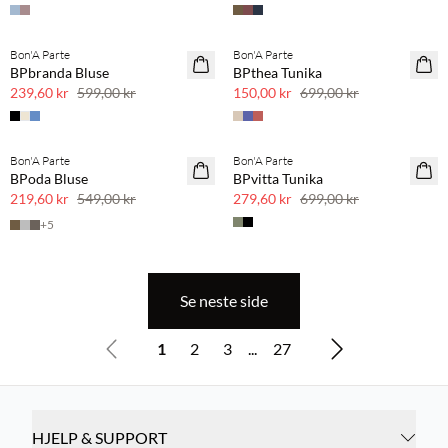
SPOTPRIS
Bon'A Parte
Bon'A Parte
SAVE20
BPbranda Bluse
BPthea Tunika
60 % rabatt
239,60 kr
599,00 kr
150,00 kr
699,00 kr
Bon'A Parte
Bon'A Parte
SAVE20
SAVE20
BPoda Bluse
BPvitta Tunika
60 % rabatt
60 % rabatt
219,60 kr
549,00 kr
279,60 kr
699,00 kr
+
5
Se neste side
1
2
3
...
27
HJELP & SUPPORT