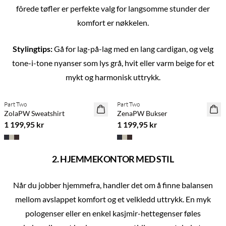
fôrede tøfler er perfekte valg for langsomme stunder der
komfort er nøkkelen.
Stylingtips:
Gå for lag-på-lag med en lang cardigan, og velg
tone-i-tone nyanser som lys grå, hvit eller varm beige for et
Previous slide
Next s
mykt og harmonisk uttrykk.
Kjøp min. 2 & spar 20 %
Kjøp min. 2 & spar 20 %
Part Two
Part Two
NYHET
NYHET
ZolaPW Sweatshirt
ZenaPW Bukser
SAVE20
SAVE20
1 199,95 kr
1 199,95 kr
2. HJEMMEKONTOR MED STIL
Når du jobber hjemmefra, handler det om å finne balansen
mellom avslappet komfort og et velkledd uttrykk. En myk
pologenser eller en enkel kasjmir-hettegenser føles