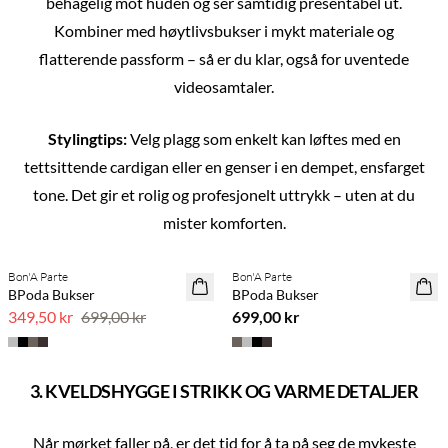
behagelig mot huden og ser samtidig presentabel ut.
Kombiner med høytlivsbukser i mykt materiale og
flatterende passform – så er du klar, også for uventede
videosamtaler.
Stylingtips:
Velg plagg som enkelt kan løftes med en
tettsittende cardigan eller en genser i en dempet, ensfarget
tone. Det gir et rolig og profesjonelt uttrykk – uten at du
mister komforten.
Previous slide
Next s
Bon'A Parte
Bon'A Parte
SAVE20
BPoda Bukser
BPoda Bukser
50 % rabatt
349,50 kr
699,00 kr
699,00 kr
3. KVELDSHYGGE I STRIKK OG VARME DETALJER
Når mørket faller på, er det tid for å ta på seg de mykeste