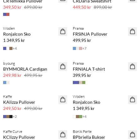
CRTemikka Pullover
CRDaria Sweatshirt
50 % rabatt
50 % rabatt
349,50 kr
699,00 kr
449,50 kr
899,00 kr
Kjøp min. 2 & spar 20 %
Kjøp min. 2 & spar 20 %
Woden
Fransa
NYHET
NYHET
RonjaIcon Sko
FRSINJA Pullover
SAVE20
1 349,95 kr
499,95 kr
+
4
+
7
Kjøp min. 2 & spar 20 %
b.young
Fransa
SAVE20
NYHET
BYMMORLA Cardigan
FRNIALA T-shirt
50 % rabatt
SAVE20
249,98 kr
499,95 kr
399,95 kr
Kjøp min. 2 & spar 20 %
Kaffe
Woden
SAVE20
NYHET
KAlizza Pullover
RonjaIcon Sko
50 % rabatt
249,50 kr
499,00 kr
1 349,95 kr
+
2
+
4
Kaffe Curve
Bon'A Parte
SAVE20
SAVE20
KClizzy Pullover
BPbriella Bukser