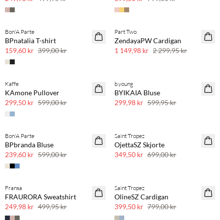
Bon'A Parte
Part Two
SAVE20
SAVE20
BPnatalia T-shirt
ZendayaPW Cardigan
60 % rabatt
50 % rabatt
159,60 kr
399,00 kr
1 149,98 kr
2 299,95 kr
Kaffe
b.young
SAVE20
SAVE20
KAmone Pullover
BYIKAIA Bluse
50 % rabatt
50 % rabatt
299,50 kr
599,00 kr
299,98 kr
599,95 kr
Bon'A Parte
Saint Tropez
SAVE20
SAVE20
BPbranda Bluse
OjettaSZ Skjorte
60 % rabatt
50 % rabatt
239,60 kr
599,00 kr
349,50 kr
699,00 kr
Fransa
Saint Tropez
SAVE20
SAVE20
FRAURORA Sweatshirt
OlineSZ Cardigan
50 % rabatt
50 % rabatt
249,98 kr
499,95 kr
399,50 kr
799,00 kr