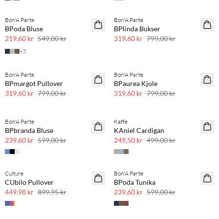
Bon'A Parte
Bon'A Parte
SAVE20
SAVE20
BPoda Bluse
BPlinda Bukser
60 % rabatt
60 % rabatt
219,60 kr
549,00 kr
319,60 kr
799,00 kr
+
5
Bon'A Parte
Bon'A Parte
SAVE20
SAVE20
BPmargot Pullover
BPaurea Kjole
60 % rabatt
60 % rabatt
319,60 kr
799,00 kr
319,60 kr
799,00 kr
Bon'A Parte
Kaffe
SAVE20
SAVE20
BPbranda Bluse
KAniel Cardigan
60 % rabatt
50 % rabatt
239,60 kr
599,00 kr
249,50 kr
499,00 kr
Culture
Bon'A Parte
SAVE20
SAVE20
CUbilo Pullover
BPoda Tunika
50 % rabatt
60 % rabatt
449,98 kr
899,95 kr
239,60 kr
599,00 kr