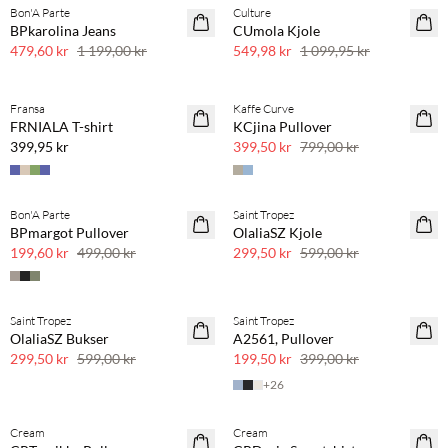
Bon'A Parte
Culture
SAVE20
SAVE20
BPkarolina Jeans
CUmola Kjole
60 % rabatt
50 % rabatt
479,60 kr
1 199,00 kr
549,98 kr
1 099,95 kr
Kjøp min. 2 & spar 20 %
Fransa
Kaffe Curve
NYHET
SAVE20
FRNIALA T-shirt
KCjina Pullover
SAVE20
50 % rabatt
399,95 kr
399,50 kr
799,00 kr
Bon'A Parte
Saint Tropez
SAVE20
SAVE20
BPmargot Pullover
OlaliaSZ Kjole
60 % rabatt
50 % rabatt
199,60 kr
499,00 kr
299,50 kr
599,00 kr
Saint Tropez
Saint Tropez
SAVE20
SAVE20
OlaliaSZ Bukser
A2561, Pullover
50 % rabatt
50 % rabatt
299,50 kr
599,00 kr
199,50 kr
399,00 kr
+
26
Cream
Cream
SAVE20
SAVE20