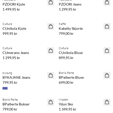
NYHET
NYHET
PZDORI Kjole
PZDORI Jeans
1 499,95 kr
1 299,95 kr
Kjøp min. 2 & spar 20 %
Kjøp min. 2 & spar 20 %
Culture
Kaffe
NYHET
NYHET
CUnikola Kjole
Kaketty Skjorte
999,95 kr
799,00 kr
Kjøp min. 2 & spar 20 %
Culture
Culture
NYHET
NYHET
CUmerano Jeans
CUnikola Bluse
1 299,95 kr
899,95 kr
Kjøp min. 2 & spar 20 %
Kjøp min. 2 & spar 20 %
b.young
Bon'A Parte
NYHET
NYHET
BYKAJANE Jeans
BPalberte Bluse
799,95 kr
699,00 kr
Kjøp min. 2 & spar 20 %
Kjøp min. 2 & spar 20 %
Bon'A Parte
Woden
NYHET
NYHET
BPalberte Bukser
Ydun Sko
799,00 kr
1 349,95 kr