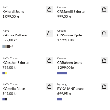
Kaffe
Cream
NYHET
NYHET
KAjordi Jeans
CRMarelli Skjorte
1 099,00 kr
999,00 kr
Kjøp min. 2 & spar 20 %
Kjøp min. 2 & spar 20 %
Kaffe
Cream
NYHET
NYHET
KAlizza Pullover
CRWinnie Kjole
599,00 kr
1 199,00 kr
+
2
Kjøp min. 2 & spar 20 %
Kjøp min. 2 & spar 20 %
Kaffe Curve
Cream
NYHET
NYHET
KCesther Skjorte
CRBahren Jeans
799,00 kr
1 299,00 kr
Kjøp min. 2 & spar 20 %
Kjøp min. 2 & spar 20 %
Kaffe Curve
b.young
NYHET
NYHET
KCmella Bluse
BYKAJANE Jeans
549,00 kr
699,95 kr