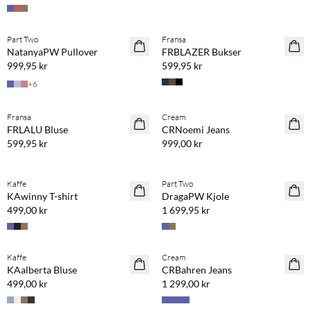
Kjøp min. 2 & spar 20 %
Kjøp min. 2 & spar 20 %
Part Two
Fransa
NYHET
NYHET
NatanyaPW Pullover
FRBLAZER Bukser
999,95 kr
599,95 kr
+
6
Kjøp min. 2 & spar 20 %
Kjøp min. 2 & spar 20 %
Fransa
Cream
NYHET
NYHET
FRLALU Bluse
CRNoemi Jeans
599,95 kr
999,00 kr
Kjøp min. 2 & spar 20 %
Kjøp min. 2 & spar 20 %
Kaffe
Part Two
NYHET
NYHET
KAwinny T-shirt
DragaPW Kjole
499,00 kr
1 699,95 kr
Kjøp min. 2 & spar 20 %
Kjøp min. 2 & spar 20 %
Kaffe
Cream
NYHET
NYHET
KAalberta Bluse
CRBahren Jeans
499,00 kr
1 299,00 kr
Kjøp min. 2 & spar 20 %
Kjøp min. 2 & spar 20 %