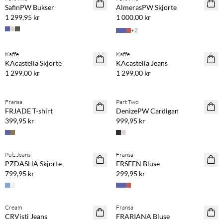
NYHET
NYHET
SafinPW Bukser
AlmerasPW Skjorte
1 299,95 kr
1 000,00 kr
+
2
Kjøp min. 2 & spar 20 %
Kjøp min. 2 & spar 20 %
Kaffe
Kaffe
NYHET
NYHET
KAcastelia Skjorte
KAcastelia Jeans
1 299,00 kr
1 299,00 kr
Kjøp min. 2 & spar 20 %
Fransa
Part Two
NYHET
NYHET
FRJADE T-shirt
DenizePW Cardigan
399,95 kr
999,95 kr
Pulz Jeans
Fransa
NYHET
NYHET
PZDASHA Skjorte
FRSEEN Bluse
799,95 kr
299,95 kr
Kjøp min. 2 & spar 20 %
Cream
Fransa
NYHET
NYHET
CRVisti Jeans
FRARIANA Bluse