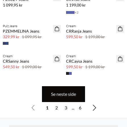
1 099,95 kr
1 199,00 kr
+
2
Pulz Jeans
Cream
70 % rabatt
SAVE20
PZEMMELINA Jeans
CRRanja Jeans
Få igjen
50 % rabatt
329,99 kr
1 099,95 kr
599,50 kr
1 199,00 kr
Cream
Cream
SAVE20
SAVE20
CRSanny Jeans
CRCaysa Jeans
50 % rabatt
50 % rabatt
549,50 kr
1 099,00 kr
599,50 kr
1 199,00 kr
Se neste side
1
2
3
...
6