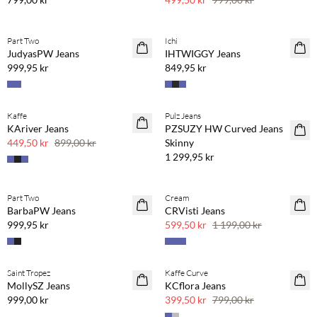
Part Two
Ichi
JudyasPW Jeans
IHTWIGGY Jeans
999,95 kr
849,95 kr
Kaffe
Pulz Jeans
SAVE20
KAriver Jeans
PZSUZY HW Curved Jeans
50 % rabatt
449,50 kr
899,00 kr
Skinny
1 299,95 kr
Part Two
Cream
SAVE20
BarbaPW Jeans
CRVisti Jeans
50 % rabatt
999,95 kr
599,50 kr
1 199,00 kr
Saint Tropez
Kaffe Curve
BASIC
SAVE20
MollySZ Jeans
KCflora Jeans
50 % rabatt
999,00 kr
399,50 kr
799,00 kr