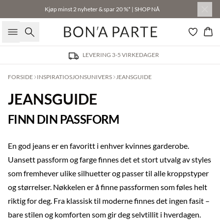
Kjøp minst 2 nyheter & spar 20 %* | SHOP NÅ
Søk
Han
LEVERING 3-5 VIRKEDAGER
FORSIDE
INSPIRATIOSJONSUNIVERS
JEANSGUIDE
JEANSGUIDE
FINN DIN PASSFORM
En god jeans er en favoritt i enhver kvinnes garderobe.
Uansett passform og farge finnes det et stort utvalg av styles
som fremhever ulike silhuetter og passer til alle kroppstyper
og størrelser. Nøkkelen er å finne passformen som føles helt
riktig for deg. Fra klassisk til moderne finnes det ingen fasit –
bare stilen og komforten som gir deg selvtillit i hverdagen.