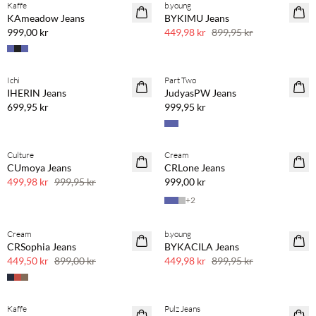
Kaffe
b.young
SAVE20
KAmeadow Jeans
BYKIMU Jeans
50 % rabatt
999,00 kr
449,98 kr
899,95 kr
Ichi
Part Two
IHERIN Jeans
JudyasPW Jeans
699,95 kr
999,95 kr
Culture
Cream
SAVE20
CUmoya Jeans
CRLone Jeans
50 % rabatt
499,98 kr
999,95 kr
999,00 kr
+
2
Cream
b.young
SAVE20
SAVE20
CRSophia Jeans
BYKACILA Jeans
50 % rabatt
50 % rabatt
449,50 kr
899,00 kr
449,98 kr
899,95 kr
Kaffe
Pulz Jeans