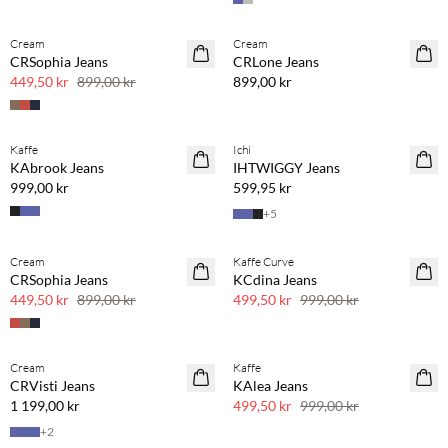
Cream
Cream
SAVE20
CRSophia Jeans
CRLone Jeans
50 % rabatt
449,50 kr
899,00 kr
899,00 kr
Kaffe
Ichi
KAbrook Jeans
IHTWIGGY Jeans
999,00 kr
599,95 kr
+
5
Cream
Kaffe Curve
SAVE20
SAVE20
CRSophia Jeans
KCdina Jeans
50 % rabatt
50 % rabatt
449,50 kr
899,00 kr
499,50 kr
999,00 kr
Cream
Kaffe
SAVE20
CRVisti Jeans
KAlea Jeans
50 % rabatt
1 199,00 kr
499,50 kr
999,00 kr
+
2