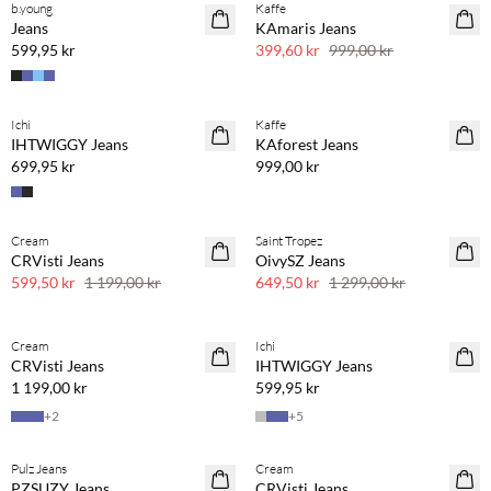
b.young
Kaffe
SAVE20
Jeans
KAmaris Jeans
60 % rabatt
599,95 kr
399,60 kr
999,00 kr
Ichi
Kaffe
IHTWIGGY Jeans
KAforest Jeans
699,95 kr
999,00 kr
Cream
Saint Tropez
SAVE20
SAVE20
CRVisti Jeans
OivySZ Jeans
50 % rabatt
50 % rabatt
599,50 kr
1 199,00 kr
649,50 kr
1 299,00 kr
Cream
Ichi
CRVisti Jeans
IHTWIGGY Jeans
1 199,00 kr
599,95 kr
+
2
+
5
Kjøp min. 2 & spar 20 %
Pulz Jeans
Cream
NYHET
PZSUZY Jeans
CRVisti Jeans