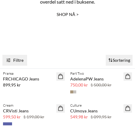
overdel satt ned i buksene.
SHOP NÅ >
TIPS OM PLEIE
Vask jeans sjelden og i kaldt vann for å bevare fargen. Vask
dem på vrangen for å redusere friksjon og hindre falming.
Filtre
Sortering
Kjøp min. 2 & spar 20 %
Tørk dem på snoren og unngå tørketrommel for å minske
slitasje.
Fransa
Part Two
NYHET
SAVE20
FRCHICAGO Jeans
AdelenaPW Jeans
SAVE20
50 % rabatt
899,95 kr
750,00 kr
1 500,00 kr
Cream
Culture
SAVE20
SAVE20
CRVisti Jeans
CUmoya Jeans
50 % rabatt
50 % rabatt
599,50 kr
1 199,00 kr
549,98 kr
1 099,95 kr