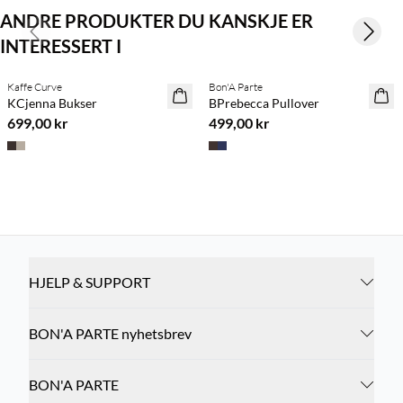
ANDRE PRODUKTER DU KANSKJE ER
Previous slide
Next s
INTERESSERT I
Kjøp min. 2 & spar 20 %
Kaffe Curve
Bon'A Parte
NYHET
NYHET
KCjenna Bukser
BPrebecca Pullover
699,00 kr
499,00 kr
HJELP & SUPPORT
BON'A PARTE nyhetsbrev
BON'A PARTE