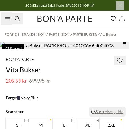
20 % Ekstra på Salg | Kode: SAVE20 | SHOP NÅ
Søk
Han
FORSIDE
BRANDS
BON'A PARTE
BON'A PARTE BUKSER
Vita Bukser
70 % rabatt
Få igjen
BON'A PARTE
Vita Bukser
209,99 kr
699,95 kr
Farge:
Navy Blue
Størrelser
Størrelsesguide
S
M
L
XL
2XL