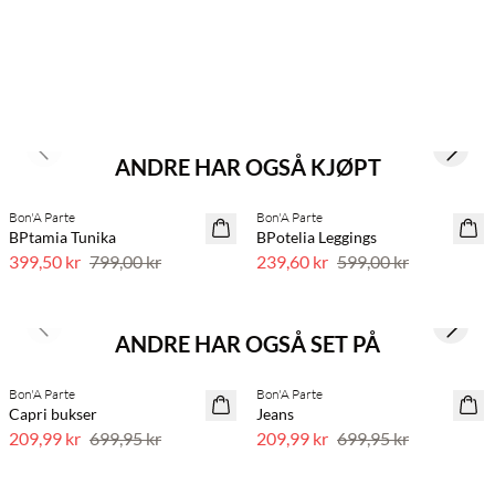
Previous slide
Next s
ANDRE HAR OGSÅ KJØPT
Bon'A Parte
Bon'A Parte
SAVE20
60 % rabatt
BPtamia Tunika
BPotelia Leggings
50 % rabatt
399,50 kr
799,00 kr
239,60 kr
599,00 kr
Previous slide
Next s
ANDRE HAR OGSÅ SET PÅ
Bon'A Parte
Bon'A Parte
70 % rabatt
70 % rabatt
Capri bukser
Jeans
Få igjen
Få igjen
209,99 kr
699,95 kr
209,99 kr
699,95 kr