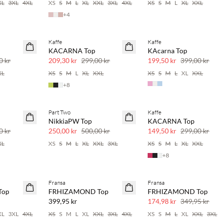
XL
3XL
4XL
XS
S
M
L
XL
XXL
3XL
4XL
XS
S
M
L
XL
XXL
+
4
Kaffe
Kaffe
SAVE20
SAVE20
KACARNA Top
KAcarna Top
30 % rabatt
50 % rabatt
0 kr
209,30 kr
299,00 kr
199,50 kr
399,00 kr
XL
XS
S
M
L
XL
XXL
XS
S
M
L
XL
XXL
+
8
Part Two
Kaffe
SAVE20
SAVE20
NikkiaPW Top
KACARNA Top
50 % rabatt
50 % rabatt
0 kr
250,00 kr
500,00 kr
149,50 kr
299,00 kr
XL
XS
S
M
L
XL
XXL
3XL
XS
S
M
L
XL
XXL
+
8
 20 %
Kjøp min. 2 & spar 20 %
Fransa
Fransa
NYHET
SAVE20
Top
FRHIZAMOND Top
FRHIZAMOND Top
SAVE20
50 % rabatt
399,95 kr
174,98 kr
349,95 kr
XL
3XL
4XL
XS
S
M
L
XL
XXL
3XL
4XL
XS
S
M
L
XL
XXL
3XL