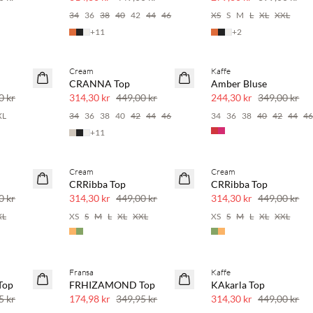
34
36
38
40
42
44
46
XS
S
M
L
XL
XXL
+
11
+
2
Cream
Kaffe
SAVE20
SAVE20
CRANNA Top
Amber Bluse
30 % rabatt
30 % rabatt
0 kr
314,30 kr
449,00 kr
244,30 kr
349,00 kr
XL
34
36
38
40
42
44
46
34
36
38
40
42
44
4
+
11
Cream
Cream
SAVE20
SAVE20
CRRibba Top
CRRibba Top
30 % rabatt
30 % rabatt
0 kr
314,30 kr
449,00 kr
314,30 kr
449,00 kr
XL
XS
S
M
L
XL
XXL
XS
S
M
L
XL
XXL
Fransa
Kaffe
SAVE20
SAVE20
Top
FRHIZAMOND Top
KAkarla Top
50 % rabatt
30 % rabatt
5 kr
174,98 kr
349,95 kr
314,30 kr
449,00 kr