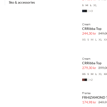
Sko & accessories
S
M
L
XL
+
3
Cream
SAVE20
CRRibba Top
30 % rabatt
244,30 kr
349,0
XS
S
M
L
XL
X
Cream
SAVE20
CRRibba Top
30 % rabatt
279,30 kr
399,0
XS
S
M
L
XL
X
+
2
Fransa
SAVE20
FRHIZAMOND 
50 % rabatt
174,98 kr
349,9