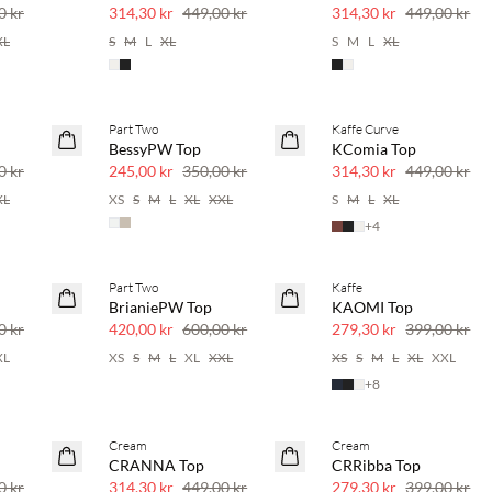
30 % rabatt
30 % rabatt
0 kr
314,30 kr
449,00 kr
314,30 kr
449,00 kr
XL
S
M
L
XL
S
M
L
XL
Part Two
Kaffe Curve
SAVE20
SAVE20
BessyPW Top
KComia Top
30 % rabatt
30 % rabatt
0 kr
245,00 kr
350,00 kr
314,30 kr
449,00 kr
XL
XS
S
M
L
XL
XXL
S
M
L
XL
+
4
Part Two
Kaffe
SAVE20
SAVE20
BrianiePW Top
KAOMI Top
30 % rabatt
30 % rabatt
0 kr
420,00 kr
600,00 kr
279,30 kr
399,00 kr
XL
XS
S
M
L
XL
XXL
XS
S
M
L
XL
XXL
+
8
Cream
Cream
SAVE20
SAVE20
CRANNA Top
CRRibba Top
30 % rabatt
30 % rabatt
0 kr
314,30 kr
449,00 kr
279,30 kr
399,00 kr