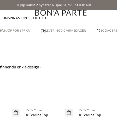
Kjøp minst 2 nyheter & spar 20 %* | SHOP NÅ
INSPIRASJON
OUTLET
PÅ KJØP FOR 699 KR.
LEVERING 3-5 VIRKEDAGER
30 DAGERS
inner du enkle design -
Kaffe Curve
Kaffe Curve
SAVE20
SAVE20
KCcarina Top
KCcarina Top