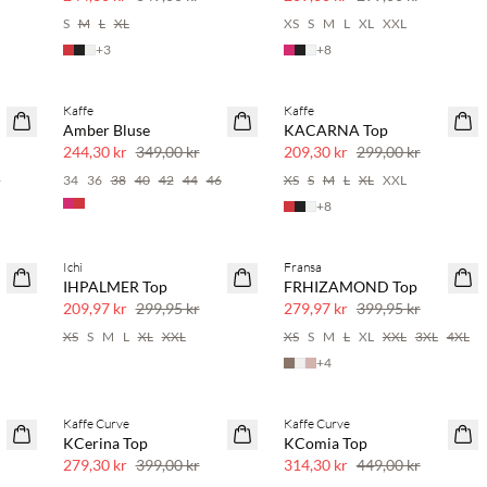
S
M
L
XL
XS
S
M
L
XL
XXL
+
3
+
8
Kaffe
Kaffe
SAVE20
SAVE20
Amber Bluse
KACARNA Top
30 % rabatt
30 % rabatt
244,30 kr
349,00 kr
209,30 kr
299,00 kr
6
34
36
38
40
42
44
46
XS
S
M
L
XL
XXL
+
8
Ichi
Fransa
SAVE20
SAVE20
IHPALMER Top
FRHIZAMOND Top
30 % rabatt
30 % rabatt
209,97 kr
299,95 kr
279,97 kr
399,95 kr
XS
S
M
L
XL
XXL
XS
S
M
L
XL
XXL
3XL
4XL
+
4
Kaffe Curve
Kaffe Curve
SAVE20
SAVE20
KCerina Top
KComia Top
30 % rabatt
30 % rabatt
279,30 kr
399,00 kr
314,30 kr
449,00 kr