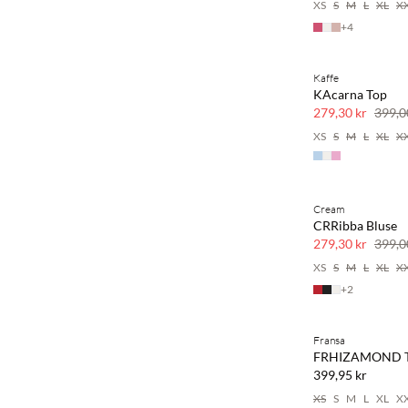
XS
S
M
L
XL
X
+
4
Kaffe
SAVE20
KAcarna Top
30 % rabatt
279,30 kr
399,0
XS
S
M
L
XL
X
Cream
SAVE20
CRRibba Bluse
30 % rabatt
279,30 kr
399,0
XS
S
M
L
XL
X
+
2
Kjøp min. 2 & spar
Fransa
NYHET
FRHIZAMOND 
SAVE20
399,95 kr
XS
S
M
L
XL
X