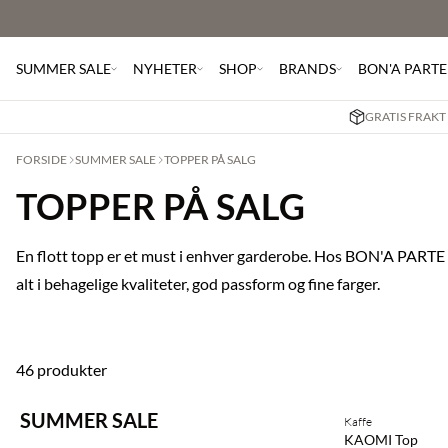
SUMMER SALE
NYHETER
SHOP
BRANDS
BON'A PARTE
GRATIS FRAKT 
FORSIDE
SUMMER SALE
TOPPER PÅ SALG
TOPPER PÅ SALG
En flott topp er et must i enhver garderobe. Hos BON'A PARTE f
alt i behagelige kvaliteter, god passform og fine farger.
46 produkter
SUMMER SALE
Kaffe
SAVE20
KAOMI Top