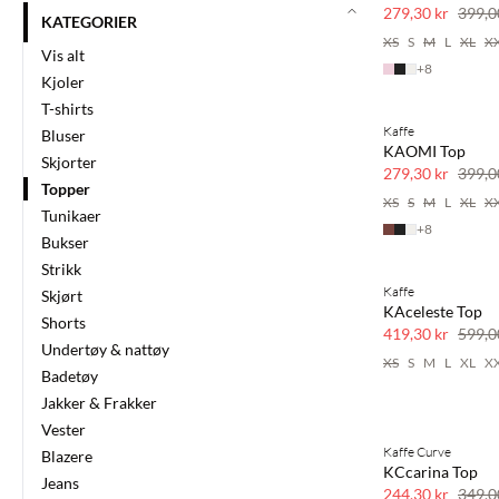
30 % rabatt
279,30 kr
399,0
KATEGORIER
XS
S
M
L
XL
X
Vis alt
+
8
Kjoler
T-shirts
Kaffe
Bluser
SAVE20
KAOMI Top
Skjorter
30 % rabatt
279,30 kr
399,0
Topper
XS
S
M
L
XL
X
Tunikaer
+
8
Bukser
Strikk
Kaffe
Skjørt
SAVE20
KAceleste Top
Shorts
30 % rabatt
419,30 kr
599,0
Undertøy & nattøy
XS
S
M
L
XL
X
Badetøy
Jakker & Frakker
Vester
Kaffe Curve
Blazere
SAVE20
KCcarina Top
Jeans
30 % rabatt
244,30 kr
349,0