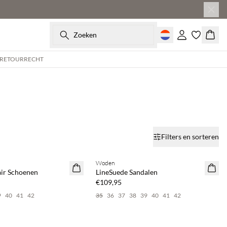
Zoeken
Inloggen
Wink
 RETOURRECHT
Filters en sorteren
Woden
ir Schoenen
LineSuede Sandalen
€109,95
9
40
41
42
35
36
37
38
39
40
41
42