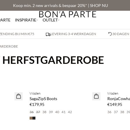
Koop min. 2 new arrivals & bespaar 20%* | SHOP NU
PARTE
INSPIRATIE
OUTLET
ZENDING BIJ MIN €75
LEVERING 3-4 WERKDAGEN
30 DAGEN
GARDEROBE
W HERFSTGARDEROBE
Woden
Woden
SagaZipS Boots
RonjaCowha
€179,95
€149,95
36
37
38
39
40
41
42
36
37
38
3