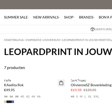
SUMMER SALE
NEW ARRIVALS
SHOP
BRANDS
BON'A 
GRATIS VER
STARTPAGINA
INSPIRATIE-UNIVERSUM
LEOPARDPRINT IN JOUW HERFST
LEOPARDPRINT IN JOU
7 producten
Kaffe
Saint Tropez
SAVE20
KAedita Rok
OlivienneSZ Bovenkleding
50% korting
€49,95
€69,98
€139,95
34
36
38
40
42
44
46
XS
S
M
L
XL
XXL