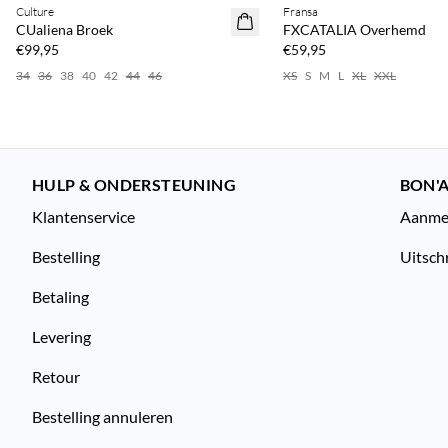
Culture
Fransa
CUaliena Broek
FXCATALIA Overhemd
€99,95
€59,95
34
36
38
40
42
44
46
XS
S
M
L
XL
XXL
HULP & ONDERSTEUNING
BON'A
Klantenservice
Aanmel
Bestelling
Uitsch
Betaling
Levering
Retour
Bestelling annuleren