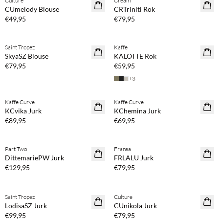
Culture
Cream
NEWS
NEWS
CUmelody Blouse
CRTriniti Rok
€49,95
€79,95
Koop min. 2 & bespaar 20%
Koop min. 2 & bespaar 20%
Saint Tropez
Kaffe
NEWS
NEWS
SkyaSZ Blouse
KALOTTE Rok
€79,95
€59,95
+
3
Koop min. 2 & bespaar 20%
Koop min. 2 & bespaar 20%
Kaffe Curve
Kaffe Curve
NEWS
NEWS
KCvika Jurk
KChemina Jurk
€89,95
€69,95
Koop min. 2 & bespaar 20%
Koop min. 2 & bespaar 20%
Part Two
Fransa
NEWS
NEWS
DittemariePW Jurk
FRLALU Jurk
€129,95
€79,95
Koop min. 2 & bespaar 20%
Koop min. 2 & bespaar 20%
Saint Tropez
Culture
NEWS
NEWS
LodisaSZ Jurk
CUnikola Jurk
€99,95
€79,95