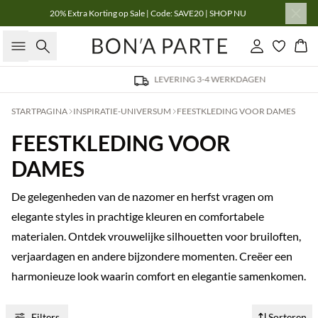
20% Extra Korting op Sale | Code: SAVE20 | SHOP NU
Zoeken
Inloggen
Win
LEVERING 3-4 WERKDAGEN
STARTPAGINA
INSPIRATIE-UNIVERSUM
FEESTKLEDING VOOR DAMES
FEESTKLEDING VOOR
DAMES
De gelegenheden van de nazomer en herfst vragen om
elegante styles in prachtige kleuren en comfortabele
materialen. Ontdek vrouwelijke silhouetten voor bruiloften,
verjaardagen en andere bijzondere momenten. Creëer een
harmonieuze look waarin comfort en elegantie samenkomen.
Filters
Sorteren