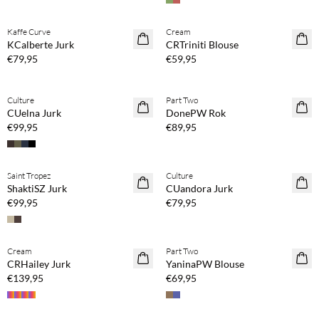
Koop min. 2 & bespaar 20%
Koop min. 2 & bespaar 20%
Kaffe Curve
Cream
NEWS
NEWS
KCalberte Jurk
CRTriniti Blouse
€79,95
€59,95
Koop min. 2 & bespaar 20%
Koop min. 2 & bespaar 20%
Culture
Part Two
NEWS
NEWS
CUelna Jurk
DonePW Rok
€99,95
€89,95
Koop min. 2 & bespaar 20%
Koop min. 2 & bespaar 20%
Saint Tropez
Culture
NEWS
NEWS
ShaktiSZ Jurk
CUandora Jurk
€99,95
€79,95
Koop min. 2 & bespaar 20%
Koop min. 2 & bespaar 20%
Cream
Part Two
NEWS
NEWS
CRHailey Jurk
YaninaPW Blouse
€139,95
€69,95
Koop min. 2 & bespaar 20%
Koop min. 2 & bespaar 20%