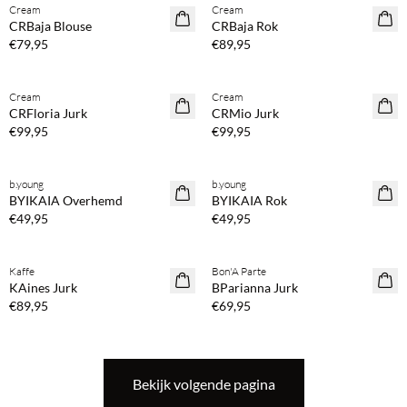
Cream
Cream
NEWS
NEWS
CRBaja Blouse
CRBaja Rok
€79,95
€89,95
Koop min. 2 & bespaar 20%
Koop min. 2 & bespaar 20%
Cream
Cream
NEWS
NEWS
CRFloria Jurk
CRMio Jurk
€99,95
€99,95
Koop min. 2 & bespaar 20%
Koop min. 2 & bespaar 20%
b.young
b.young
NEWS
NEWS
BYIKAIA Overhemd
BYIKAIA Rok
€49,95
€49,95
Koop min. 2 & bespaar 20%
Koop min. 2 & bespaar 20%
Kaffe
Bon'A Parte
NEWS
NEWS
KAines Jurk
BParianna Jurk
€89,95
€69,95
Bekijk volgende pagina