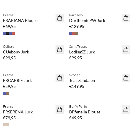
Koop min. 2 & bespaar 20%
Koop min. 2 & bespaar 20%
Fransa
Part Two
NEWS
NEWS
FRARIANA Blouse
DorthemiePW Jurk
€69,95
€129,95
Koop min. 2 & bespaar 20%
Koop min. 2 & bespaar 20%
Culture
Saint Tropez
NEWS
NEWS
CUebony Jurk
LodisaSZ Jurk
€99,95
€99,95
Koop min. 2 & bespaar 20%
Fransa
Woden
NEWS
FRCARRIE Jurk
TeaL Sandalen
€59,95
€149,95
Koop min. 2 & bespaar 20%
Koop min. 2 & bespaar 20%
Fransa
Bon'A Parte
NEWS
NEWS
FRSERENA Jurk
BPfenella Blouse
€79,95
€49,95
Koop min. 2 & bespaar 20%