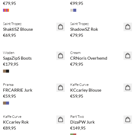
€79,95
€99,95
Koop min. 2 & bespaar 20%
Koop min. 2 & bespaar 20%
Saint Tropez
Saint Tropez
NEWS
NEWS
ShaktiSZ Blouse
ShadowSZ Rok
€69,95
€79,95
Koop min. 2 & bespaar 20%
Woden
Cream
NEWS
SagaZipS Boots
CRNoris Overhemd
€179,95
€79,95
Koop min. 2 & bespaar 20%
Koop min. 2 & bespaar 20%
Fransa
Kaffe Curve
NEWS
NEWS
FRCARRIE Jurk
KCcarley Blouse
€59,95
€59,95
Koop min. 2 & bespaar 20%
Koop min. 2 & bespaar 20%
Kaffe Curve
Part Two
NEWS
NEWS
KCcarley Rok
DizaPW Jurk
€89,95
€149,95