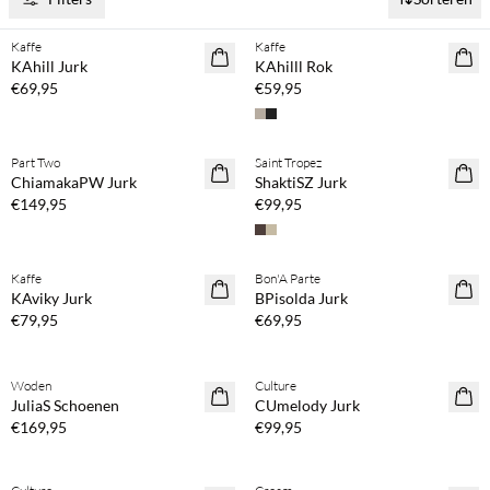
Koop min. 2 & bespaar 20%
Koop min. 2 & bespaar 20%
Kaffe
Kaffe
NEWS
NEWS
KAhill Jurk
KAhilll Rok
€69,95
€59,95
Koop min. 2 & bespaar 20%
Koop min. 2 & bespaar 20%
Part Two
Saint Tropez
NEWS
NEWS
ChiamakaPW Jurk
ShaktiSZ Jurk
€149,95
€99,95
Koop min. 2 & bespaar 20%
Koop min. 2 & bespaar 20%
Kaffe
Bon'A Parte
NEWS
NEWS
KAviky Jurk
BPisolda Jurk
€79,95
€69,95
Koop min. 2 & bespaar 20%
Woden
Culture
NEWS
JuliaS Schoenen
CUmelody Jurk
€169,95
€99,95
Koop min. 2 & bespaar 20%
Koop min. 2 & bespaar 20%