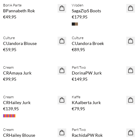
Bon'A Parte
Woden
NEWS
BPannabeth Rok
SagaZipS Boots
€49,95
€179,95
Koop min. 2 & bespaar 20%
Koop min. 2 & bespaar 20%
Culture
Culture
NEWS
NEWS
CUandora Blouse
CUandora Broek
€59,95
€89,95
Koop min. 2 & bespaar 20%
Koop min. 2 & bespaar 20%
Cream
Part Two
NEWS
NEWS
CRAmaya Jurk
DorinaPW Jurk
€99,95
€149,95
Koop min. 2 & bespaar 20%
Koop min. 2 & bespaar 20%
Cream
Kaffe
NEWS
NEWS
CRHailey Jurk
KAalberta Jurk
€139,95
€79,95
Koop min. 2 & bespaar 20%
Koop min. 2 & bespaar 20%
Cream
Part Two
NEWS
NEWS
CRHailey Blouse
RachidaPW Rok