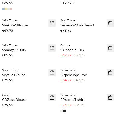
€39,95
€129,95
Koop min. 2 & bespaar 20%
Koop min. 2 & bespaar 20%
Saint Tropez
Saint Tropez
NEWS
NEWS
ShaktiSZ Blouse
SimenaSZ Overhemd
€69,95
€79,95
Koop min. 2 & bespaar 20%
Saint Tropez
Culture
NEWS
SAVE20
SolangeSZ Jurk
CUpeonie Jurk
30% korting
€89,95
€62,97
€89,95
Koop min. 2 & bespaar 20%
Saint Tropez
Bon'A Parte
NEWS
SAVE20
SkyaSZ Blouse
BPpenelope Rok
30% korting
€79,95
€34,97
€49,95
Koop min. 2 & bespaar 20%
Cream
Bon'A Parte
NEWS
SAVE20
CRZosa Blouse
BPstella T-shirt
30% korting
€79,95
€24,47
€34,95
Koop min. 2 & bespaar 20%
Koop min. 2 & bespaar 20%