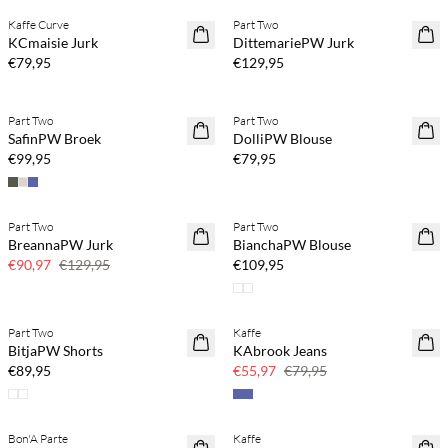
Kaffe Curve
Part Two
NEWS
NEWS
KCmaisie Jurk
DittemariePW Jurk
€79,95
€129,95
Koop min. 2 & bespaar 20%
Koop min. 2 & bespaar 20%
Part Two
Part Two
NEWS
NEWS
SafinPW Broek
DolliPW Blouse
€99,95
€79,95
Part Two
Part Two
SAVE20
BreannaPW Jurk
BianchaPW Blouse
30% korting
€90,97
€129,95
€109,95
Part Two
Kaffe
SAVE20
BitjaPW Shorts
KAbrook Jeans
30% korting
€89,95
€55,97
€79,95
Bon'A Parte
Kaffe
SAVE20
SAVE20