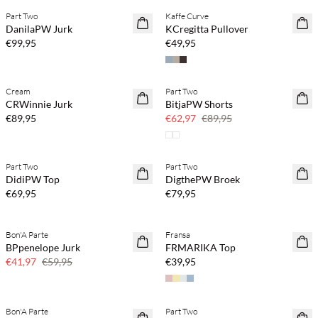
Part Two
Kaffe Curve
NEWS
NEWS
DanilaPW Jurk
KCregitta Pullover
€99,95
€49,95
Koop min. 2 & bespaar 20%
Cream
Part Two
NEWS
SAVE20
CRWinnie Jurk
BitjaPW Shorts
30% korting
€89,95
€62,97
€89,95
Koop min. 2 & bespaar 20%
Koop min. 2 & bespaar 20%
Part Two
Part Two
NEWS
NEWS
DidiPW Top
DigthePW Broek
€69,95
€79,95
Koop min. 2 & bespaar 20%
Bon'A Parte
Fransa
SAVE20
NEWS
BPpenelope Jurk
FRMARIKA Top
30% korting
€41,97
€59,95
€39,95
Koop min. 2 & bespaar 20%
Bon'A Parte
Part Two
SAVE20
NEWS