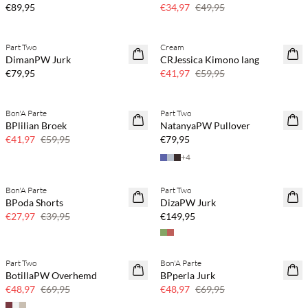
30% korting
€89,95
€34,97
€49,95
Koop min. 2 & bespaar 20%
Part Two
Cream
NEWS
SAVE20
DimanPW Jurk
CRJessica Kimono lang
30% korting
€79,95
€41,97
€59,95
Koop min. 2 & bespaar 20%
Bon'A Parte
Part Two
SAVE20
NEWS
BPlilian Broek
NatanyaPW Pullover
30% korting
€41,97
€59,95
€79,95
+
4
Koop min. 2 & bespaar 20%
Bon'A Parte
Part Two
SAVE20
NEWS
BPoda Shorts
DizaPW Jurk
30% korting
€27,97
€39,95
€149,95
Part Two
Bon'A Parte
SAVE20
SAVE20
BotillaPW Overhemd
BPperla Jurk
30% korting
30% korting
€48,97
€69,95
€48,97
€69,95