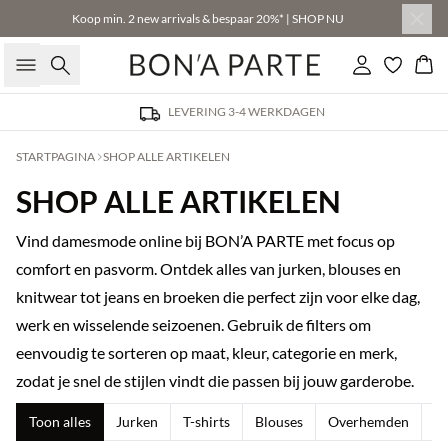
Koop min. 2 new arrivals & bespaar 20%* | SHOP NU
Zoeken
Inloggen
Win
LEVERING 3-4 WERKDAGEN
STARTPAGINA
SHOP ALLE ARTIKELEN
SHOP ALLE ARTIKELEN
Vind damesmode online bij BON’A PARTE met focus op
comfort en pasvorm. Ontdek alles van jurken, blouses en
knitwear tot jeans en broeken die perfect zijn voor elke dag,
werk en wisselende seizoenen. Gebruik de filters om
eenvoudig te sorteren op maat, kleur, categorie en merk,
zodat je snel de stijlen vindt die passen bij jouw garderobe.
Toon alles
Jurken
T-shirts
Blouses
Overhemden
T