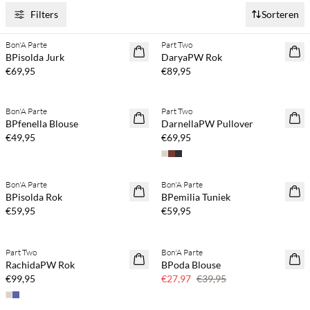
Filters
Sorteren
Koop min. 2 & bespaar 20%
Koop min. 2 & bespaar 20%
Bon'A Parte
Part Two
NEWS
NEWS
BPisolda Jurk
DaryaPW Rok
€69,95
€89,95
Koop min. 2 & bespaar 20%
Koop min. 2 & bespaar 20%
Bon'A Parte
Part Two
NEWS
NEWS
BPfenella Blouse
DarnellaPW Pullover
€49,95
€69,95
Koop min. 2 & bespaar 20%
Koop min. 2 & bespaar 20%
Bon'A Parte
Bon'A Parte
NEWS
NEWS
BPisolda Rok
BPemilia Tuniek
€59,95
€59,95
Koop min. 2 & bespaar 20%
Part Two
Bon'A Parte
NEWS
SAVE20
RachidaPW Rok
BPoda Blouse
30% korting
€99,95
€27,97
€39,95
Koop min. 2 & bespaar 20%
Koop min. 2 & bespaar 20%