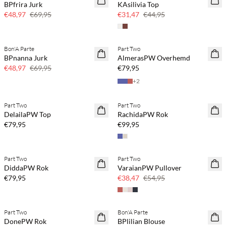
BPfrira Jurk
KAsilivia Top
30% korting
30% korting
€48,97
€69,95
€31,47
€44,95
Koop min. 2 & bespaar 20%
Bon'A Parte
Part Two
SAVE20
NEWS
BPnanna Jurk
AlmerasPW Overhemd
30% korting
€48,97
€69,95
€79,95
+
2
Koop min. 2 & bespaar 20%
Koop min. 2 & bespaar 20%
Part Two
Part Two
NEWS
NEWS
DelailaPW Top
RachidaPW Rok
€79,95
€99,95
Koop min. 2 & bespaar 20%
Part Two
Part Two
NEWS
SAVE20
DiddaPW Rok
VaraianPW Pullover
30% korting
€79,95
€38,47
€54,95
Koop min. 2 & bespaar 20%
Part Two
Bon'A Parte
NEWS
SAVE20
DonePW Rok
BPlilian Blouse