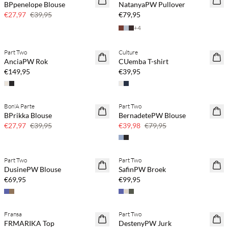
BPpenelope Blouse
NatanyaPW Pullover
30% korting
€27,97
€39,95
€79,95
+
4
Koop min. 2 & bespaar 20%
Koop min. 2 & bespaar 20%
Part Two
Culture
NEWS
NEWS
AnciaPW Rok
CUemba T-shirt
€149,95
€39,95
Bon'A Parte
Part Two
SAVE20
SAVE20
BPrikka Blouse
BernadetePW Blouse
30% korting
50% korting
€27,97
€39,95
€39,98
€79,95
Koop min. 2 & bespaar 20%
Koop min. 2 & bespaar 20%
Part Two
Part Two
NEWS
NEWS
DusinePW Blouse
SafinPW Broek
€69,95
€99,95
Koop min. 2 & bespaar 20%
Koop min. 2 & bespaar 20%
Fransa
Part Two
NEWS
NEWS
FRMARIKA Top
DestenyPW Jurk