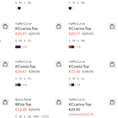
S
M
L
XL
S
M
L
XL
Kaffe Curve
Kaffe Curve
SAVE20
SAVE20
KCcarina Top
KCcarina Top
30% korting
30% korting
€20,97
€29,95
€20,97
€29,95
L
S
M
L
XL
S
M
L
XL
+
3
+
3
Kaffe Curve
Kaffe Curve
SAVE20
SAVE20
KComia Top
KComia Top
30% korting
50% korting
€24,47
€34,95
€17,48
€34,95
S
M
L
XL
S
M
L
XL
+
4
+
4
BASIC DEAL
Bon'A Parte
Kaffe Curve
50% korting
BPzia Top
KCcarina Top
€12,48
€24,95
€29,95
Ledenprijs
€25,46
S
M
L
XL
XXL
XXXL