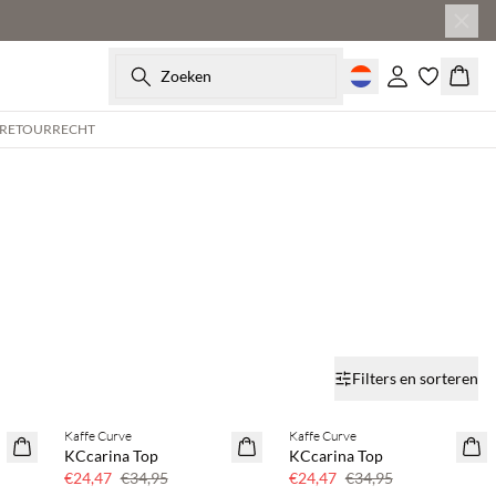
Zoeken
Inloggen
Wink
 RETOURRECHT
Filters en sorteren
%
Kaffe Curve
Kaffe Curve
SAVE20
SAVE20
KCcarina Top
KCcarina Top
30% korting
30% korting
€24,47
€34,95
€24,47
€34,95