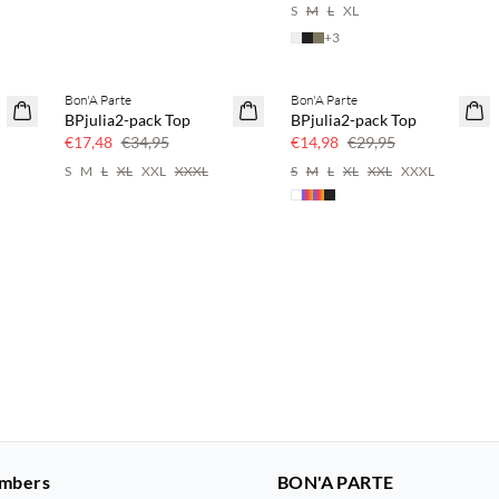
S
M
L
XL
+
3
Bon'A Parte
Bon'A Parte
50% korting
50% korting
BPjulia2-pack Top
BPjulia2-pack Top
€17,48
€34,95
€14,98
€29,95
S
M
L
XL
XXL
XXXL
S
M
L
XL
XXL
XXXL
mbers
BON'A PARTE