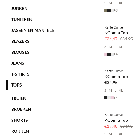
S
M
L
XL
JURKEN
+
3
TUNIEKEN
Kaffe Curve
SAVE20
JASSEN EN MANTELS
KComia Top
30% korting
€24,47
€34,95
BLAZERS
S
M
L
XL
BLOUSES
+
4
JEANS
Kaffe Curve
NEWS
T-SHIRTS
KComia Top
€34,95
TOPS
S
M
L
XL
+
4
TRUIEN
BROEKEN
Kaffe Curve
50% korting
SHORTS
KComia Top
€17,48
€34,95
ROKKEN
S
M
L
XL