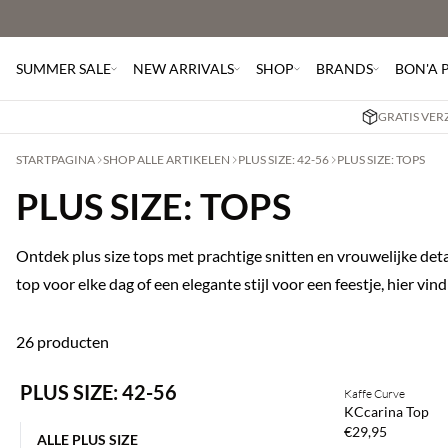
SUMMER SALE
NEW ARRIVALS
SHOP
BRANDS
BON'A 
GRATIS VER
STARTPAGINA
SHOP ALLE ARTIKELEN
PLUS SIZE: 42-56
PLUS SIZE: TOPS
PLUS SIZE: TOPS
Ontdek plus size tops met prachtige snitten en vrouwelijke deta
top voor elke dag of een elegante stijl voor een feestje, hier vind
26 producten
Koop min. 2 & be
PLUS SIZE: 42-56
Kaffe Curve
NEWS
KCcarina Top
€29,95
ALLE PLUS SIZE