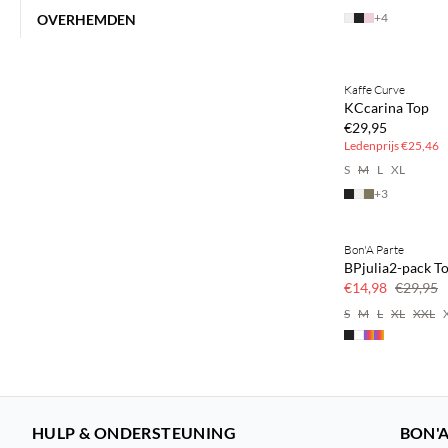
+
4
OVERHEMDEN
BASIC DEAL
Kaffe Curve
KCcarina Top
€29,95
Ledenprijs
€25,46
S
M
L
XL
+
3
Bon'A Parte
50% korting
BPjulia2-pack T
€14,98
€29,95
S
M
L
XL
XXL
HULP & ONDERSTEUNING
BON'A