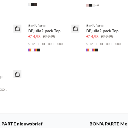
+
4
Bon'A Parte
Bon'A Parte
50% korting
50% korting
BPjulia2-pack Top
BPjulia2-pack Top
€14,98
€29,95
€14,98
€29,95
S
M
L
XL
XXL
XXXL
S
M
L
XL
XXL
XXXL
op
XXXL
 PARTE nieuwsbrief
BON'A PARTE Me