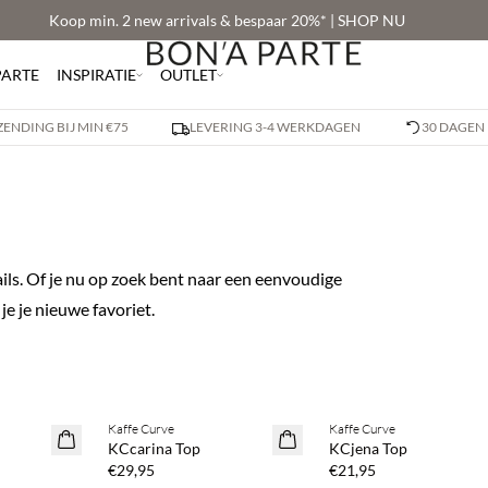
Koop min. 2 new arrivals & bespaar 20%* | SHOP NU
PARTE
INSPIRATIE
OUTLET
ZENDING BIJ MIN €75
LEVERING 3-4 WERKDAGEN
30 DAGEN
ils. Of je nu op zoek bent naar een eenvoudige
 je je nieuwe favoriet.
spaar 20%
Koop min. 2 & bespaar 20%
Koop min. 2 & bespaar 20
Kaffe Curve
Kaffe Curve
NEWS
NEWS
KCcarina Top
KCjena Top
€29,95
€21,95