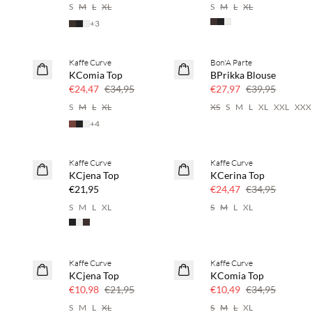
S
M
L
XL
S
M
L
XL
+
3
Kaffe Curve
Bon'A Parte
SAVE20
SAVE20
KComia Top
BPrikka Blouse
30% korting
30% korting
€24,47
€34,95
€27,97
€39,95
S
M
L
XL
XS
S
M
L
XL
XXL
XXX
+
4
Kaffe Curve
Kaffe Curve
NEWS
SAVE20
KCjena Top
KCerina Top
30% korting
€21,95
€24,47
€34,95
S
M
L
XL
S
M
L
XL
Kaffe Curve
Kaffe Curve
50% korting
70% korting
KCjena Top
KComia Top
Nog maar een paar
€10,98
€21,95
€10,49
€34,95
S
M
L
XL
S
M
L
XL