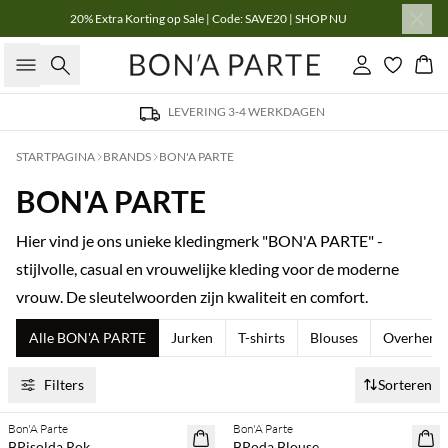
20% Extra Korting op Sale | Code: SAVE20 | SHOP NU
Zoeken
Inloggen
Win
LEVERING 3-4 WERKDAGEN
STARTPAGINA
BRANDS
BON'A PARTE
BON'A PARTE
Hier vind je ons unieke kledingmerk "BON'A PARTE" -
stijlvolle, casual en vrouwelijke kleding voor de moderne
vrouw. De sleutelwoorden zijn kwaliteit en comfort.
Alle BON'A PARTE
Jurken
T-shirts
Blouses
Overhemd
Filters
Sorteren
Koop min. 2 & bespaar 20%
Koop min. 2 & bespaar 20%
Bon'A Parte
Bon'A Parte
NEWS
NEWS
BPisolda Rok
BPoda Blouse