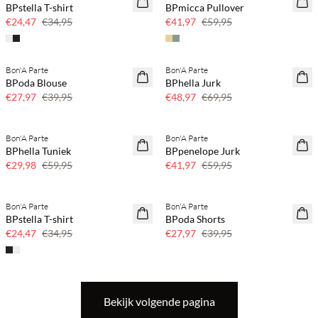
BPstella T-shirt
BPmicca Pullover
30% korting
30% korting
€24,47
€34,95
€41,97
€59,95
Bon'A Parte
Bon'A Parte
SAVE20
SAVE20
BPoda Blouse
BPhella Jurk
30% korting
30% korting
€27,97
€39,95
€48,97
€69,95
Bon'A Parte
Bon'A Parte
SAVE20
SAVE20
BPhella Tuniek
BPpenelope Jurk
50% korting
30% korting
€29,98
€59,95
€41,97
€59,95
Bon'A Parte
Bon'A Parte
SAVE20
SAVE20
BPstella T-shirt
BPoda Shorts
30% korting
30% korting
€24,47
€34,95
€27,97
€39,95
Bekijk volgende pagina