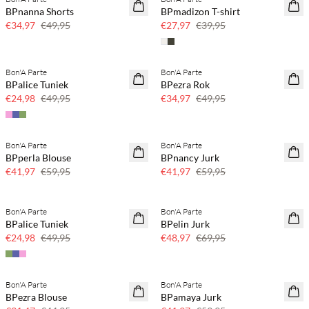
SAVE20
SAVE20
BPnanna Shorts
BPmadizon T-shirt
30% korting
30% korting
€34,97
€49,95
€27,97
€39,95
Bon'A Parte
Bon'A Parte
SAVE20
SAVE20
BPalice Tuniek
BPezra Rok
50% korting
30% korting
€24,98
€49,95
€34,97
€49,95
Bon'A Parte
Bon'A Parte
SAVE20
SAVE20
BPperla Blouse
BPnancy Jurk
30% korting
30% korting
€41,97
€59,95
€41,97
€59,95
Bon'A Parte
Bon'A Parte
SAVE20
SAVE20
BPalice Tuniek
BPelin Jurk
50% korting
30% korting
€24,98
€49,95
€48,97
€69,95
Bon'A Parte
Bon'A Parte
SAVE20
SAVE20
BPezra Blouse
BPamaya Jurk
30% korting
30% korting