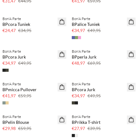
€31,47
€44,95
€41,97
€59,95
Bon'A Parte
Bon'A Parte
SAVE20
SAVE20
BPcora Tuniek
BPalice Tuniek
30% korting
30% korting
€24,47
€34,95
€34,97
€49,95
Bon'A Parte
Bon'A Parte
SAVE20
SAVE20
BPcora Jurk
BPperla Jurk
30% korting
30% korting
€34,97
€49,95
€48,97
€69,95
Bon'A Parte
Bon'A Parte
SAVE20
SAVE20
BPmicca Pullover
BPcora Jurk
30% korting
30% korting
€41,97
€59,95
€34,97
€49,95
Bon'A Parte
Bon'A Parte
SAVE20
SAVE20
BPelin Blouse
BPrikka T-shirt
50% korting
30% korting
€29,98
€59,95
€27,97
€39,95