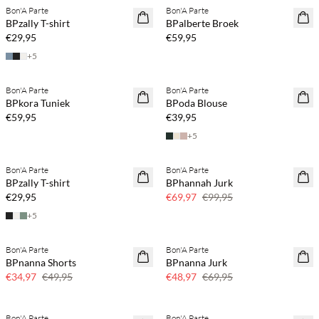
Bon'A Parte
Bon'A Parte
NEWS
NEWS
BPzally T-shirt
BPalberte Broek
€29,95
€59,95
+
5
Koop min. 2 & bespaar 20%
Koop min. 2 & bespaar 20%
Bon'A Parte
Bon'A Parte
NEWS
NEWS
BPkora Tuniek
BPoda Blouse
€59,95
€39,95
+
5
Koop min. 2 & bespaar 20%
Bon'A Parte
Bon'A Parte
NEWS
SAVE20
BPzally T-shirt
BPhannah Jurk
30% korting
€29,95
€69,97
€99,95
+
5
Bon'A Parte
Bon'A Parte
SAVE20
SAVE20
BPnanna Shorts
BPnanna Jurk
30% korting
30% korting
€34,97
€49,95
€48,97
€69,95
Bon'A Parte
Bon'A Parte