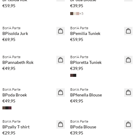
€59,95
€39,95
+
5
Koop min. 2 & bespaar 20%
Koop min. 2 & bespaar 20%
Bon'A Parte
Bon'A Parte
NEWS
NEWS
BPisolda Jurk
BPemilia Tuniek
€69,95
€59,95
Koop min. 2 & bespaar 20%
Koop min. 2 & bespaar 20%
Bon'A Parte
Bon'A Parte
NEWS
NEWS
BPannabeth Rok
BPloretta Tuniek
€49,95
€39,95
Koop min. 2 & bespaar 20%
Koop min. 2 & bespaar 20%
Bon'A Parte
Bon'A Parte
NEWS
NEWS
BPoda Broek
BPfenella Blouse
€49,95
€49,95
Koop min. 2 & bespaar 20%
Koop min. 2 & bespaar 20%
Bon'A Parte
Bon'A Parte
NEWS
NEWS
BPzally T-shirt
BPoda Blouse
€29,95
€39,95