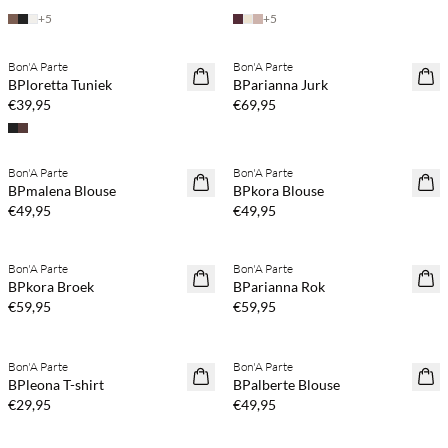
+
5
+
5
Koop min. 2 & bespaar 20%
Koop min. 2 & bespaar 20%
Bon'A Parte
Bon'A Parte
NEWS
NEWS
BPloretta Tuniek
BParianna Jurk
€39,95
€69,95
Koop min. 2 & bespaar 20%
Koop min. 2 & bespaar 20%
Bon'A Parte
Bon'A Parte
NEWS
NEWS
BPmalena Blouse
BPkora Blouse
€49,95
€49,95
Koop min. 2 & bespaar 20%
Koop min. 2 & bespaar 20%
Bon'A Parte
Bon'A Parte
NEWS
NEWS
BPkora Broek
BParianna Rok
€59,95
€59,95
Koop min. 2 & bespaar 20%
Koop min. 2 & bespaar 20%
Bon'A Parte
Bon'A Parte
NEWS
NEWS
BPleona T-shirt
BPalberte Blouse
€29,95
€49,95
Koop min. 2 & bespaar 20%
Koop min. 2 & bespaar 20%