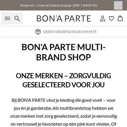
Koop min. 2 new arrivals & bespaar 20%* | SHOP NU
Zoeken
Inloggen
Win
GRATIS VERZENDING BIJ MIN €75
BON'A PARTE MULTI-
BRAND SHOP
ONZE MERKEN – ZORGVULDIG
GESELECTEERD VOOR JOU
Bij BON’A PARTE vind je kleding die goed voelt – voor
jou én je garderobe. Als multibrandshop hebben we
onze merken met zorg geselecteerd, zodat je eenvoudig
en vertrouwd je favorieten op één plek kunt vinden. Of