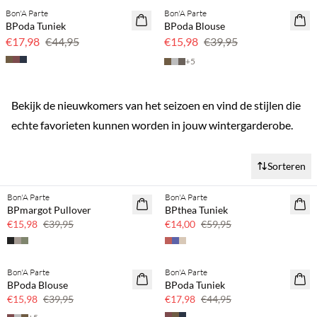
Bon'A Parte
Bon'A Parte
SAVE20
SAVE20
BPoda Tuniek
BPoda Blouse
60% korting
60% korting
€17,98
€44,95
€15,98
€39,95
+
5
Bekijk de nieuwkomers van het seizoen en vind de stijlen die
echte favorieten kunnen worden in jouw wintergarderobe.
Sorteren
SPOTPRIJS
Bon'A Parte
Bon'A Parte
SAVE20
BPmargot Pullover
BPthea Tuniek
60% korting
€15,98
€39,95
€14,00
€59,95
Bon'A Parte
Bon'A Parte
SAVE20
SAVE20
BPoda Blouse
BPoda Tuniek
60% korting
60% korting
€15,98
€39,95
€17,98
€44,95