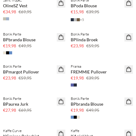
Saint Tropez
Bon'A Parte
SAVE20
SAVE20
OlineSZ Vest
BPoda Blouse
50% korting
60% korting
€34,98
€69,95
€15,98
€39,95
+
5
Bon'A Parte
Bon'A Parte
SAVE20
SAVE20
BPbranda Blouse
BPlinda Broek
60% korting
60% korting
€19,98
€49,95
€23,98
€59,95
Bon'A Parte
Fransa
SAVE20
SAVE20
BPmargot Pullover
FREMMIE Pullover
60% korting
50% korting
€23,98
€59,95
€19,98
€39,95
Bon'A Parte
Bon'A Parte
SAVE20
SAVE20
BPaurea Jurk
BPbranda Blouse
60% korting
60% korting
€27,98
€69,95
€19,98
€49,95
Kaffe Curve
Kaffe
SAVE20
SAVE20