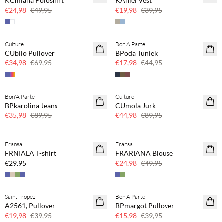
KCmiana Poloshirt
KAniel Vest
50% korting
50% korting
€24,98
€49,95
€19,98
€39,95
Culture
Bon'A Parte
SAVE20
SAVE20
CUbilo Pullover
BPoda Tuniek
50% korting
60% korting
€34,98
€69,95
€17,98
€44,95
Bon'A Parte
Culture
SAVE20
SAVE20
BPkarolina Jeans
CUmola Jurk
60% korting
50% korting
€35,98
€89,95
€44,98
€89,95
Koop min. 2 & bespaar 20%
Fransa
Fransa
NEWS
SAVE20
FRNIALA T-shirt
FRARIANA Blouse
SAVE20
50% korting
€29,95
€24,98
€49,95
Saint Tropez
Bon'A Parte
SAVE20
SAVE20
A2561, Pullover
BPmargot Pullover
50% korting
60% korting
€19,98
€39,95
€15,98
€39,95