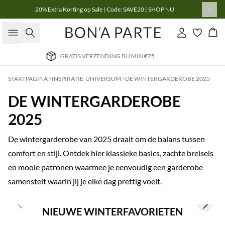
20% Extra Korting op Sale | Code: SAVE20 | SHOP NU
Zoeken
Inloggen
Win
LEVERING 3-4 WERKDAGEN
STARTPAGINA
INSPIRATIE-UNIVERSUM
DE WINTERGARDEROBE 2025
DE WINTERGARDEROBE
2025
De wintergarderobe van 2025 draait om de balans tussen
comfort en stijl. Ontdek hier klassieke basics, zachte breisels
en mooie patronen waarmee je eenvoudig een garderobe
samenstelt waarin jij je elke dag prettig voelt.
Previous slide
Next s
NIEUWE WINTERFAVORIETEN