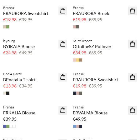
Fransa
Fransa
SAVE20
SAVE20
FRAURORA Sweatshirt
FRAURORA Broek
50% korting
50% korting
€19,98
€39,95
€19,98
€39,95
b.young
Saint Tropez
SAVE20
SAVE20
BYIKAIA Blouse
OttolineSZ Pullover
50% korting
50% korting
€24,98
€49,95
€34,98
€69,95
Bon'A Parte
Fransa
SAVE20
SAVE20
BPnatalia T-shirt
FRAURORA Sweatshirt
60% korting
50% korting
€13,98
€34,95
€19,98
€39,95
Koop min. 2 & bespaar 20%
Koop min. 2 & bespaar 20%
Fransa
Fransa
NEWS
NEWS
FRKALIA Blouse
FRVALMA Blouse
SAVE20
SAVE20
€39,95
€49,95