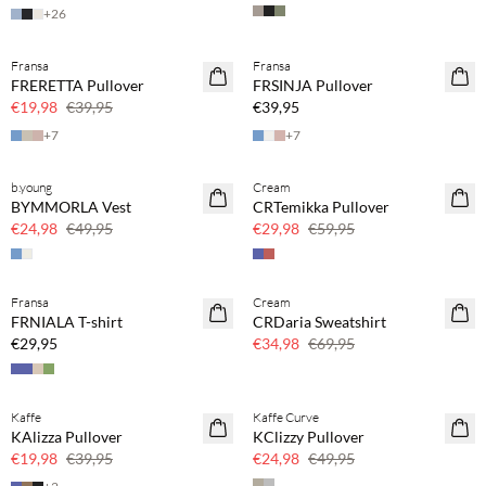
+
26
Koop min. 2 & bespaar 20%
Fransa
Fransa
SAVE20
NEWS
FRERETTA Pullover
FRSINJA Pullover
50% korting
SAVE20
€19,98
€39,95
€39,95
+
7
+
7
b.young
Cream
SAVE20
SAVE20
BYMMORLA Vest
CRTemikka Pullover
50% korting
50% korting
€24,98
€49,95
€29,98
€59,95
Koop min. 2 & bespaar 20%
Fransa
Cream
NEWS
SAVE20
FRNIALA T-shirt
CRDaria Sweatshirt
SAVE20
50% korting
€29,95
€34,98
€69,95
Kaffe
Kaffe Curve
SAVE20
SAVE20
KAlizza Pullover
KClizzy Pullover
50% korting
50% korting
€19,98
€39,95
€24,98
€49,95