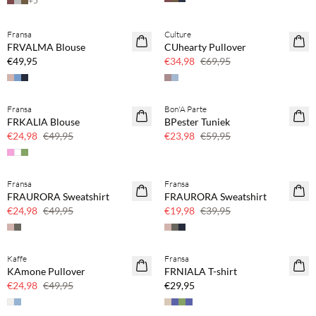
+
5
Koop min. 2 & bespaar 20%
Fransa
Culture
NEWS
SAVE20
FRVALMA Blouse
CUhearty Pullover
SAVE20
50% korting
€49,95
€34,98
€69,95
Fransa
Bon'A Parte
SAVE20
SAVE20
FRKALIA Blouse
BPester Tuniek
50% korting
60% korting
€24,98
€49,95
€23,98
€59,95
Fransa
Fransa
SAVE20
SAVE20
FRAURORA Sweatshirt
FRAURORA Sweatshirt
50% korting
50% korting
€24,98
€49,95
€19,98
€39,95
Koop min. 2 & bespaar 20%
Kaffe
Fransa
SAVE20
NEWS
KAmone Pullover
FRNIALA T-shirt
50% korting
SAVE20
€24,98
€49,95
€29,95