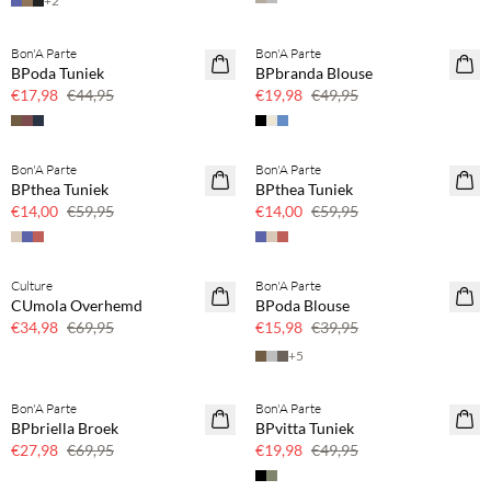
+
2
Bon'A Parte
Bon'A Parte
SAVE20
SAVE20
BPoda Tuniek
BPbranda Blouse
60% korting
60% korting
€17,98
€44,95
€19,98
€49,95
SPOTPRIJS
SPOTPRIJS
Bon'A Parte
Bon'A Parte
BPthea Tuniek
BPthea Tuniek
€14,00
€59,95
€14,00
€59,95
Culture
Bon'A Parte
SAVE20
SAVE20
CUmola Overhemd
BPoda Blouse
50% korting
60% korting
€34,98
€69,95
€15,98
€39,95
+
5
Bon'A Parte
Bon'A Parte
SAVE20
SAVE20
BPbriella Broek
BPvitta Tuniek
60% korting
60% korting
€27,98
€69,95
€19,98
€49,95