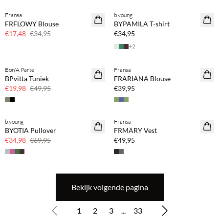
Fransa
b.young
SAVE20
FRFLOWY Blouse
BYPAMILA T-shirt
50% korting
€17,48
€34,95
€34,95
+
2
Koop min. 2 & bespaar 20%
Bon'A Parte
Fransa
SAVE20
NEWS
BPvitta Tuniek
FRARIANA Blouse
60% korting
SAVE20
€19,98
€49,95
€39,95
Koop min. 2 & bespaar 20%
b.young
Fransa
SAVE20
NEWS
BYOTIA Pullover
FRMARY Vest
50% korting
SAVE20
€34,98
€69,95
€49,95
Bekijk volgende pagina
1
2
3
...
33