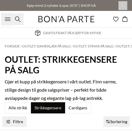
Kjøp minst 2 nyheter & spar 20 %* | SHOP NÅ
Søk
Han
GRATIS FRAKT PÅ KJØP FOR 699 KR.
FORSIDE
OUTLET: DAMEKLÆR PÅ SALG
OUTLET: STRIKK PÅ SALG
OUTLET: 
OUTLET: STRIKKEGENSERE
PÅ SALG
Gjør et kupp på strikkegensere i vårt outlet. Finn varme,
stilige design til gode salgspriser – perfekt for både
avslappede dager og elegante lag-på-lag antrekk.
Alle strikk
Strikkegensere
Cardigans
Filtre
Sortering