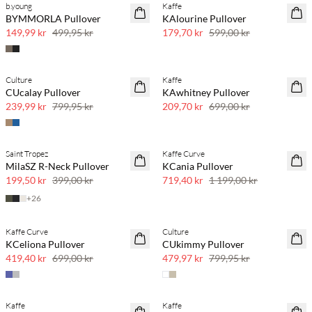
b.young
Kaffe
70 % rabatt
50 % rabatt
BYMMORLA Pullover
KAlourine Pullover
Få igjen
70 % rabatt
149,99 kr
499,95 kr
179,70 kr
599,00 kr
Culture
Kaffe
70 % rabatt
70 % rabatt
CUcalay Pullover
KAwhitney Pullover
Få igjen
Få igjen
239,99 kr
799,95 kr
209,70 kr
699,00 kr
Saint Tropez
Kaffe Curve
50 % rabatt
40 % rabatt
MilaSZ R-Neck Pullover
KCania Pullover
199,50 kr
399,00 kr
719,40 kr
1 199,00 kr
+
26
Kaffe Curve
Culture
40 % rabatt
40 % rabatt
KCeliona Pullover
CUkimmy Pullover
419,40 kr
699,00 kr
479,97 kr
799,95 kr
Kaffe
Kaffe
40 % rabatt
40 % rabatt