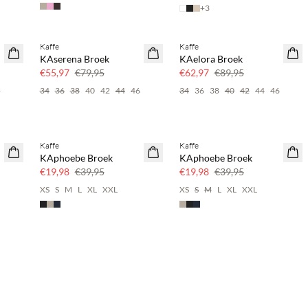
+
3
Kaffe
Kaffe
SAVE20
SAVE20
KAserena Broek
KAelora Broek
30% korting
30% korting
€55,97
€79,95
€62,97
€89,95
6
34
36
38
40
42
44
46
34
36
38
40
42
44
46
Kaffe
Kaffe
SAVE20
SAVE20
KAphoebe Broek
KAphoebe Broek
50% korting
50% korting
€19,98
€39,95
€19,98
€39,95
XS
S
M
L
XL
XXL
XS
S
M
L
XL
XXL