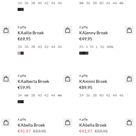
6
34
36
38
40
42
44
46
34
36
38
40
42
44
46
%
Koop min. 2 & bespaar 20%
Koop min. 2 & bespaar 20%
Kaffe
Kaffe
NEWS
NEWS
KAallie Broek
KAjenny Broek
€69,95
€49,95
6
34
36
38
40
42
44
46
XS
S
M
L
XL
XXL
%
Koop min. 2 & bespaar 20%
Koop min. 2 & bespaar 20%
Kaffe
Kaffe
NEWS
NEWS
KAalberta Broek
KAmimi Broek
€59,95
€89,95
6
34
36
38
40
42
44
46
34
36
38
40
42
44
46
Kaffe
Kaffe
SAVE20
SAVE20
KAbella Broek
KAbella Broek
30% korting
30% korting
€41,97
€59,95
€41,97
€59,95