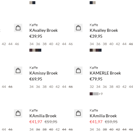
Kaffe
Kaffe
NEWS
NEWS
k
KAvalley Broek
KAvalley Broek
€39,95
€39,95
42
44
46
34
36
38
40
42
44
46
34
36
38
40
42
44
4
Kaffe
Kaffe
NEWS
NEWS
KAmissy Broek
KAMERLE Broek
€69,95
€79,95
44
46
34
36
38
40
42
44
46
32
34
36
38
40
42
4
+
9
Kaffe
Kaffe
SAVE20
SAVE20
KAmilia Broek
KAmilia Broek
30% korting
30% korting
€41,97
€59,95
€41,97
€59,95
44
46
34
36
38
40
42
44
46
34
36
38
40
42
44
4