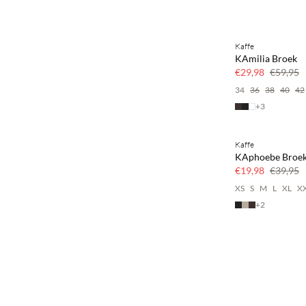
Kaffe
SAVE20
KAmilia Broek
50% korting
€29,98
€59,95
34
36
38
40
42
+
3
Kaffe
SAVE20
KAphoebe Broe
50% korting
€19,98
€39,95
XS
S
M
L
XL
X
+
2