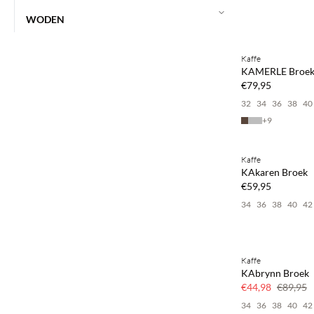
WODEN
Kaffe
NEWS
KAMERLE Broe
€79,95
32
34
36
38
40
+
9
Kaffe
NEWS
KAkaren Broek
€59,95
34
36
38
40
42
Kaffe
SAVE20
KAbrynn Broek
50% korting
€44,98
€89,95
34
36
38
40
42