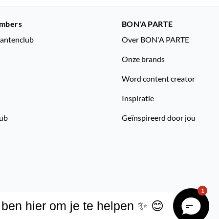
mbers
BON'A PARTE
lantenclub
Over BON'A PARTE
Onze brands
Word content creator
Inspiratie
lub
Geïnspireerd door jou
1
 ben hier om je te helpen ✨ 😊