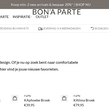
Koop min. 2 new arrivals & bespaar 20%* | SHOP NU
PARTE
INSPIRATIE
OUTLET
ZENDING BIJ MIN €75
LEVERING 3-4 WERKDAGEN
30 DAGEN
ign. Of je nu op zoek bent naar comfortabele
 hier vind je jouw nieuwe favorieten.
Koop min. 2 & bespaar 20
Kaffe
Kaffe
NEWS
NEWS
k
KAphoebe Broek
KAlima Broek
€39,95
€79,95