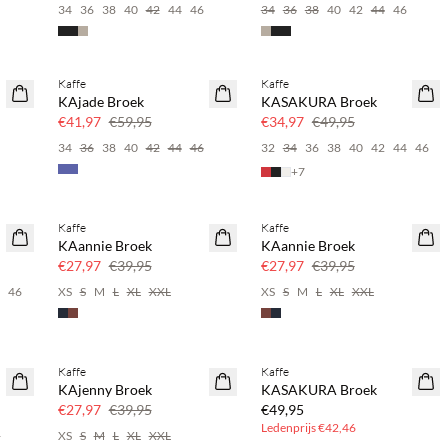
6
34
36
38
40
42
44
46
34
36
38
40
42
44
46
Kaffe
Kaffe
SAVE20
SAVE20
KAjade Broek
KASAKURA Broek
30% korting
30% korting
€41,97
€59,95
€34,97
€49,95
6
34
36
38
40
42
44
46
32
34
36
38
40
42
44
46
+
7
Kaffe
Kaffe
SAVE20
SAVE20
KAannie Broek
KAannie Broek
30% korting
30% korting
€27,97
€39,95
€27,97
€39,95
4
46
XS
S
M
L
XL
XXL
XS
S
M
L
XL
XXL
BASIC DEAL
Kaffe
Kaffe
SAVE20
KAjenny Broek
KASAKURA Broek
30% korting
€27,97
€39,95
€49,95
Ledenprijs
€42,46
6
XS
S
M
L
XL
XXL