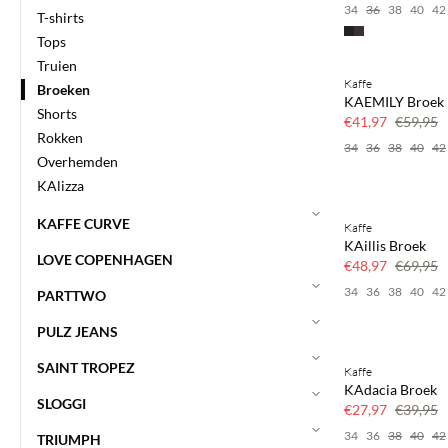
34
36
38
40
42
T-shirts
Tops
Truien
Kaffe
Broeken
SAVE20
KAEMILY Broek
Shorts
30% korting
€41,97
€59,95
Rokken
34
36
38
40
42
Overhemden
KAlizza
KAFFE CURVE
Kaffe
SAVE20
KAillis Broek
30% korting
LOVE COPENHAGEN
€48,97
€69,95
34
36
38
40
42
PARTTWO
PULZ JEANS
SAINT TROPEZ
Kaffe
SAVE20
KAdacia Broek
30% korting
SLOGGI
€27,97
€39,95
34
36
38
40
42
TRIUMPH