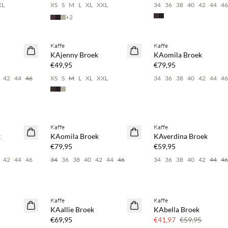
XL
XS
S
M
L
XL
XXL
34
36
38
40
42
44
4
+
2
Koop min. 2 & bespaar 20%
Koop min. 2 & bespaar 20
Kaffe
Kaffe
NEWS
NEWS
KAjenny Broek
KAomila Broek
€49,95
€79,95
42
44
46
XS
S
M
L
XL
XXL
34
36
38
40
42
44
4
spaar 20%
Koop min. 2 & bespaar 20%
Koop min. 2 & bespaar 20
Kaffe
Kaffe
NEWS
NEWS
k
KAomila Broek
KAverdina Broek
€79,95
€59,95
42
44
46
34
36
38
40
42
44
46
34
36
38
40
42
44
4
spaar 20%
Koop min. 2 & bespaar 20%
Kaffe
Kaffe
NEWS
SAVE20
KAallie Broek
KAbella Broek
30% korting
€69,95
€41,97
€59,95