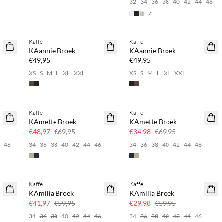
32
34
36
38
40
42
44
46
+
7
Kaffe
Kaffe
NEWS
NEWS
KAannie Broek
KAannie Broek
€49,95
€49,95
6
XS
S
M
L
XL
XXL
XS
S
M
L
XL
XXL
Kaffe
Kaffe
SAVE20
SAVE20
KAmette Broek
KAmette Broek
30% korting
50% korting
€48,97
€69,95
€34,98
€69,95
4
46
34
36
38
40
42
44
46
34
36
38
40
42
44
46
Kaffe
Kaffe
SAVE20
SAVE20
KAmilia Broek
KAmilia Broek
30% korting
50% korting
€41,97
€59,95
€29,98
€59,95
6
34
36
38
40
42
44
46
34
36
38
40
42
44
46