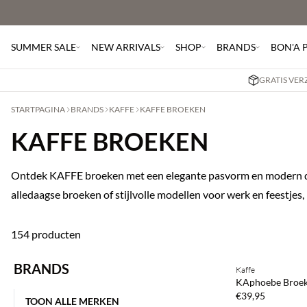
SUMMER SALE
NEW ARRIVALS
SHOP
BRANDS
BON'A 
GRATIS VER
STARTPAGINA
BRANDS
KAFFE
KAFFE BROEKEN
KAFFE BROEKEN
Ontdek KAFFE broeken met een elegante pasvorm en modern des
alledaagse broeken of stijlvolle modellen voor werk en feestjes,
154 producten
BRANDS
Kaffe
NEWS
KAphoebe Broe
€39,95
TOON ALLE MERKEN