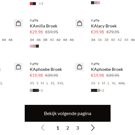
+
3
Kaffe
Kaffe
SAVE20
SAVE20
KAmilia Broek
KAlacy Broek
50% korting
50% korting
€29,98
€59,95
€39,98
€79,95
44
46
34
36
38
40
42
44
46
34
36
38
40
42
44
4
Kaffe
Kaffe
SAVE20
SAVE20
k
KAphoebe Broek
KAphoebe Broek
50% korting
50% korting
€19,98
€39,95
€19,98
€39,95
XL
XS
S
M
L
XL
XXL
XS
S
M
L
XL
XXL
+
2
+
2
Bekijk volgende pagina
1
2
3