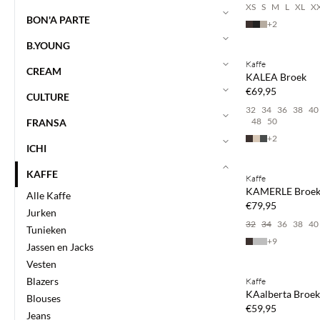
XS
S
M
L
XL
X
BON'A PARTE
+
2
B.YOUNG
Kaffe
NEWS
CREAM
KALEA Broek
€69,95
CULTURE
32
34
36
38
40
48
50
FRANSA
+
2
ICHI
Koop min. 2 & be
KAFFE
Kaffe
NEWS
KAMERLE Broe
Alle Kaffe
€79,95
Jurken
32
34
36
38
40
Tunieken
+
9
Jassen en Jacks
Koop min. 2 & be
Vesten
Blazers
Kaffe
NEWS
KAalberta Broek
Blouses
€59,95
Jeans