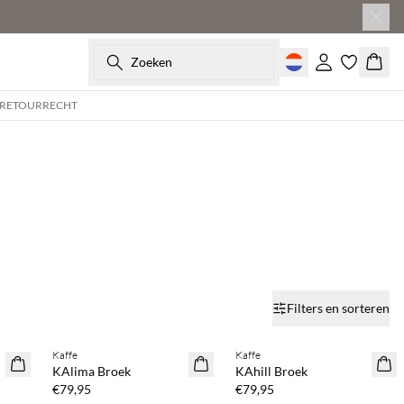
Zoeken
Inloggen
Wink
 RETOURRECHT
Filters en sorteren
%
Koop min. 2 & bespaar 20%
Koop min. 2 & bespaar 20%
Kaffe
Kaffe
NEWS
NEWS
KAlima Broek
KAhill Broek
€79,95
€79,95