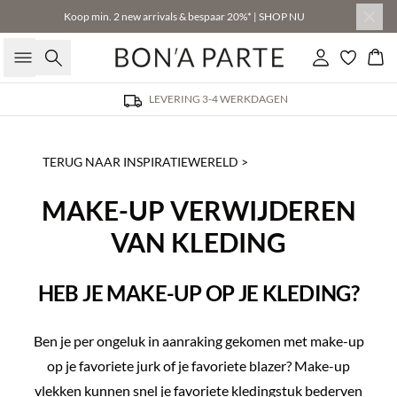
Koop min. 2 new arrivals & bespaar 20%* | SHOP NU
Zoeken
Inloggen
Win
LEVERING 3-4 WERKDAGEN
TERUG NAAR INSPIRATIEWERELD >
MAKE-UP VERWIJDEREN
VAN KLEDING
HEB JE MAKE-UP OP JE KLEDING?
Ben je per ongeluk in aanraking gekomen met make-up
op je favoriete jurk of je favoriete blazer? Make-up
vlekken kunnen snel je favoriete kledingstuk bederven