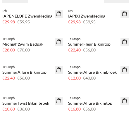
Ichi
Ichi
SAVE20
SAVE20
IAPENELOPE Zwemkleding
IAPIXI Zwemkleding
50% korting
50% korting
€29,98
€59,95
€29,98
€59,95
Triumph
Triumph
SAVE20
SAVE20
MidnightSwim Badpak
SummerFleur Bikinitop
60% korting
60% korting
€28,00
€70,00
€22,40
€56,00
Triumph
Triumph
SAVE20
SAVE20
SummerAllure Bikinitop
SummerAllure Bikinibroek
60% korting
70% korting
€22,40
€56,00
€12,00
€40,00
Triumph
Triumph
SAVE20
SAVE20
SummerTwist Bikinibroek
SummerAllure Bikinitop
70% korting
70% korting
€10,80
€36,00
€16,80
€56,00