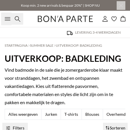
Koop min. 2 new arrivals & bespaar 20%* | SHOP NU
Zoeken
Inloggen
Win
LEVERING 3-4 WERKDAGEN
STARTPAGINA
SUMMER SALE
UITVERKOOP: BADKLEDING
UITVERKOOP: BADKLEDING
Vind badmode in de sale die je zomergarderobe klaar maakt
voor stranddagen, het zwembad en ontspannen
vakantiedagen. Kies uit flatterende pasvormen,
comfortabele materialen en styles die licht zijn om in te
pakken en makkelijk te dragen.
Alles weergeven
Jurken
T-shirts
Blouses
Overhemden
Filters
Sorteren