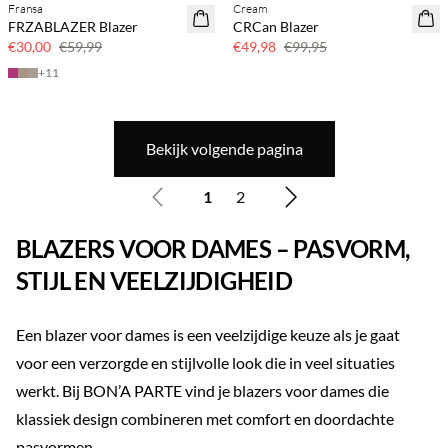
Fransa
Cream
SAVE20
SAVE20
FRZABLAZER Blazer
CRCan Blazer
50% korting
50% korting
€30,00
€59,99
€49,98
€99,95
+
11
Bekijk volgende pagina
1
2
BLAZERS VOOR DAMES – PASVORM,
STIJL EN VEELZIJDIGHEID
Een blazer voor dames is een veelzijdige keuze als je gaat
voor een verzorgde en stijlvolle look die in veel situaties
werkt. Bij BON’A PARTE vind je blazers voor dames die
klassiek design combineren met comfort en doordachte
pasvormen.