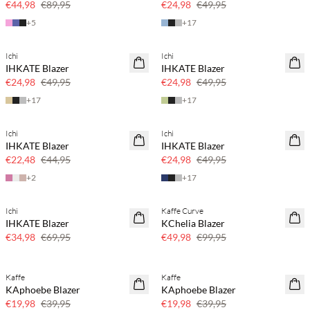
€44,98
€89,95
€24,98
€49,95
+
5
+
17
Ichi
Ichi
SAVE20
SAVE20
IHKATE Blazer
IHKATE Blazer
50% korting
50% korting
€24,98
€49,95
€24,98
€49,95
+
17
+
17
Ichi
Ichi
SAVE20
SAVE20
IHKATE Blazer
IHKATE Blazer
50% korting
50% korting
€22,48
€44,95
€24,98
€49,95
+
2
+
17
Ichi
Kaffe Curve
SAVE20
SAVE20
IHKATE Blazer
KChelia Blazer
50% korting
50% korting
€34,98
€69,95
€49,98
€99,95
Kaffe
Kaffe
SAVE20
SAVE20
KAphoebe Blazer
KAphoebe Blazer
50% korting
50% korting
€19,98
€39,95
€19,98
€39,95