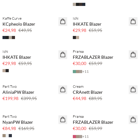
Kaffe Curve
Ichi
SAVE20
SAVE20
KCpheolo Blazer
IHKATE Blazer
50% korting
50% korting
€24,98
€49,95
€29,98
€59,95
Ichi
Fransa
SAVE20
SAVE20
IHKATE Blazer
FRZABLAZER Blazer
50% korting
50% korting
€29,98
€59,95
€30,00
€59,99
+
11
Part Two
Cream
SAVE20
SAVE20
AliniaPW Blazer
CRAnett Blazer
50% korting
50% korting
€199,98
€399,95
€44,98
€89,95
Part Two
Fransa
SAVE20
SAVE20
NyanPW Blazer
FRZABLAZER Blazer
50% korting
50% korting
€84,98
€169,95
€30,00
€59,99
+
11