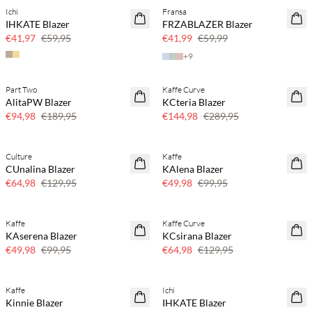
Ichi
Fransa
SAVE20
SAVE20
IHKATE Blazer
FRZABLAZER Blazer
30% korting
30% korting
€41,97
€59,95
€41,99
€59,99
+
9
Part Two
Kaffe Curve
SAVE20
SAVE20
AlitaPW Blazer
KCteria Blazer
50% korting
50% korting
€94,98
€189,95
€144,98
€289,95
Culture
Kaffe
SAVE20
SAVE20
CUnalina Blazer
KAlena Blazer
50% korting
50% korting
€64,98
€129,95
€49,98
€99,95
Kaffe
Kaffe Curve
SAVE20
SAVE20
KAserena Blazer
KCsirana Blazer
50% korting
50% korting
€49,98
€99,95
€64,98
€129,95
Kaffe
Ichi
SAVE20
SAVE20
Kinnie Blazer
IHKATE Blazer
50% korting
50% korting