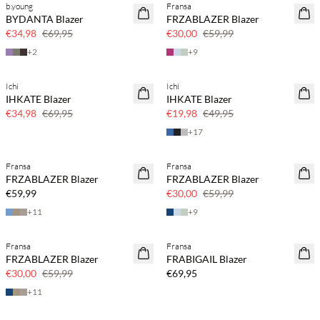
b.young
Fransa
SAVE20
SAVE20
BYDANTA Blazer
FRZABLAZER Blazer
50% korting
50% korting
€34,98
€69,95
€30,00
€59,99
+
2
+
9
Ichi
Ichi
SAVE20
SAVE20
IHKATE Blazer
IHKATE Blazer
50% korting
60% korting
€34,98
€69,95
€19,98
€49,95
+
17
Koop min. 2 & bespaar 20%
Fransa
Fransa
NEWS
SAVE20
FRZABLAZER Blazer
FRZABLAZER Blazer
SAVE20
50% korting
€59,99
€30,00
€59,99
+
11
+
9
Koop min. 2 & bespaar 20%
Fransa
Fransa
SAVE20
NEWS
FRZABLAZER Blazer
FRABIGAIL Blazer
50% korting
SAVE20
€30,00
€59,99
€69,95
+
11