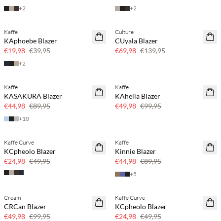
+
2
+
2
Kaffe
Culture
SAVE20
SAVE20
KAphoebe Blazer
CUyala Blazer
50% korting
50% korting
€19,98
€39,95
€69,98
€139,95
+
2
Kaffe
Kaffe
SAVE20
SAVE20
KASAKURA Blazer
KAhella Blazer
50% korting
50% korting
€44,98
€89,95
€49,98
€99,95
+
10
Kaffe Curve
Kaffe
SAVE20
SAVE20
KCpheolo Blazer
Kinnie Blazer
50% korting
50% korting
€24,98
€49,95
€44,98
€89,95
+
5
Cream
Kaffe Curve
SAVE20
SAVE20
CRCan Blazer
KCpheolo Blazer
50% korting
50% korting
€49,98
€99,95
€24,98
€49,95