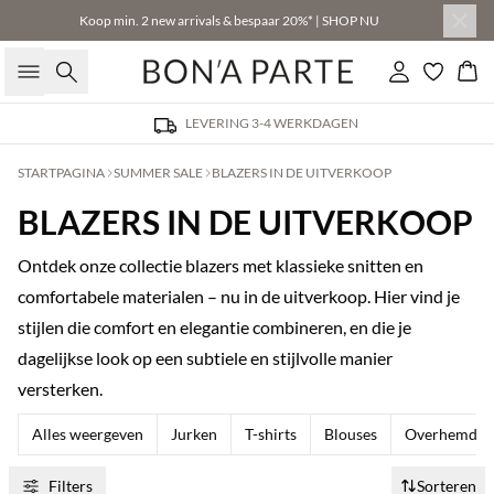
Koop min. 2 new arrivals & bespaar 20%* | SHOP NU
Zoeken
Inloggen
Win
LEVERING 3-4 WERKDAGEN
STARTPAGINA
SUMMER SALE
BLAZERS IN DE UITVERKOOP
BLAZERS IN DE UITVERKOOP
Ontdek onze collectie blazers met klassieke snitten en
comfortabele materialen – nu in de uitverkoop. Hier vind je
stijlen die comfort en elegantie combineren, en die je
dagelijkse look op een subtiele en stijlvolle manier
versterken.
Alles weergeven
Jurken
T-shirts
Blouses
Overhemden
Filters
Sorteren