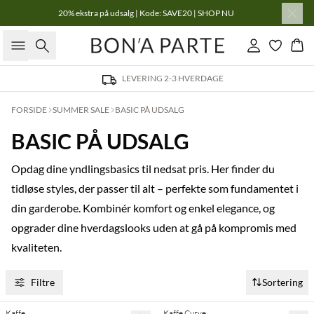
20% ekstra på udsalg | Kode: SAVE20 | SHOP NU
Søg
Log ind
Kur
LEVERING 2-3 HVERDAGE
FORSIDE
SUMMER SALE
BASIC PÅ UDSALG
BASIC PÅ UDSALG
Opdag dine yndlingsbasics til nedsat pris. Her finder du
tidløse styles, der passer til alt – perfekte som fundamentet i
din garderobe. Kombinér komfort og enkel elegance, og
opgrader dine hverdagslooks uden at gå på kompromis med
kvaliteten.
Filtre
Sortering
Kaffe
Kaffe Curve