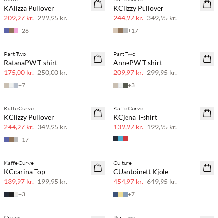
SAVE20
SAVE20
KAlizza Pullover
KClizzy Pullover
30% rabat
30% rabat
209,97 kr.
299,95 kr.
244,97 kr.
349,95 kr.
+
26
+
17
Part Two
Part Two
SAVE20
SAVE20
RatanaPW T-shirt
AnnePW T-shirt
30% rabat
30% rabat
175,00 kr.
250,00 kr.
209,97 kr.
299,95 kr.
+
7
+
3
Kaffe Curve
Kaffe Curve
SAVE20
SAVE20
KClizzy Pullover
KCjena T-shirt
30% rabat
30% rabat
244,97 kr.
349,95 kr.
139,97 kr.
199,95 kr.
+
17
Kaffe Curve
Culture
SAVE20
SAVE20
KCcarina Top
CUantoinett Kjole
30% rabat
30% rabat
139,97 kr.
199,95 kr.
454,97 kr.
649,95 kr.
+
3
+
7
Cream
Part Two