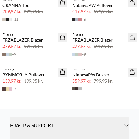
SAVE20
SAVE20
CRANNA Top
NatanyaPW Pullover
30% rabat
30% rabat
209,97 kr.
299,95 kr.
419,97 kr.
599,95 kr.
+
11
+
6
Fransa
Fransa
SAVE20
SAVE20
FRZABLAZER Blazer
FRZABLAZER Blazer
30% rabat
30% rabat
279,97 kr.
399,95 kr.
279,97 kr.
399,95 kr.
+
9
+
9
b.young
Part Two
SAVE20
SAVE20
BYMMORLA Pullover
NinnesaPW Bukser
30% rabat
30% rabat
139,97 kr.
199,95 kr.
559,97 kr.
799,95 kr.
+
7
HJÆLP & SUPPORT