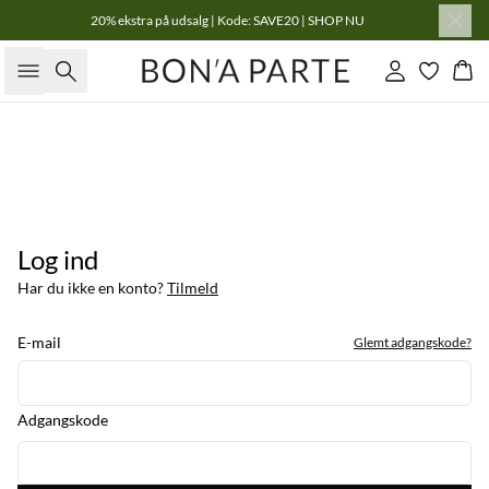
20% ekstra på udsalg | Kode: SAVE20 | SHOP NU
Søg
Log ind
Kur
Log ind
Har du ikke en konto?
Tilmeld
E-mail
Glemt adgangskode?
Adgangskode