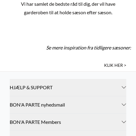
Vi har samlet de bedste råd til dig, der vil have
garderoben til at holde sæson efter sæson.
GUIDE TIL EFFEKTIV PLETFJERNING
PAS PÅ DIT TØJ
PLEJ DIT STRIK
SÅDAN FJERNER DU LUGT FRA TØJ
FJERN MAKEUP FRA OVERTØJ
FJERN MAKEUP PÅ TØJ
SÅDAN REDDER DU KRYMPET ULD
FÅ HVIDT TØJ HVIDT IGEN
PLEJE AF FODTØJ
SE HER >
SE HER >
SE HER >
SE HER >
SE HER >
SE HER >
LÆS MERE >
SE HER >
SE HER >
Se mere inspiration fra tidligere sæsoner:
KLIK HER >
HJÆLP & SUPPORT
BON'A PARTE nyhedsmail
BON'A PARTE Members