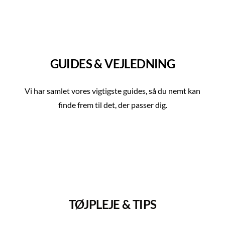
SHOP NU >
SHOP NU >
SHOP NU >
GUIDES & VEJLEDNING
Vi har samlet vores vigtigste guides, så du nemt kan
finde frem til det, der passer dig.
OVERTØJSGUIDE
JEANSGUIDE
KJOLEGUIDE
SHOP NU >
SHOP NU >
SE HER >
TØJPLEJE & TIPS