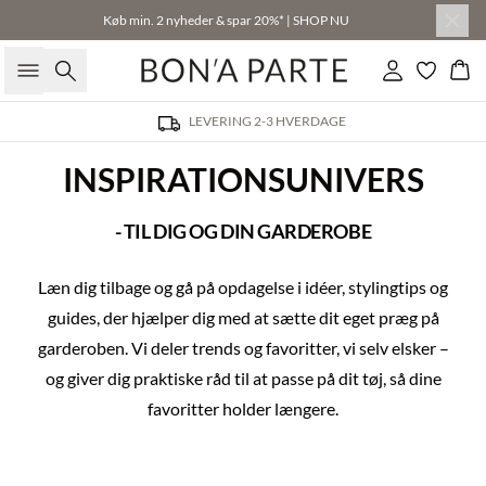
Køb min. 2 nyheder & spar 20%* | SHOP NU
Søg
Log ind
Kur
LEVERING 2-3 HVERDAGE
INSPIRATIONSUNIVERS
- TIL DIG OG DIN GARDEROBE
Læn dig tilbage og gå på opdagelse i idéer, stylingtips og
guides, der hjælper dig med at sætte dit eget præg på
garderoben. Vi deler trends og favoritter, vi selv elsker –
og giver dig praktiske råd til at passe på dit tøj, så dine
favoritter holder længere.
SÆSONENS BEGIVENHEDER
SÆSONENS NYHEDER
BPODA FAVORITTER