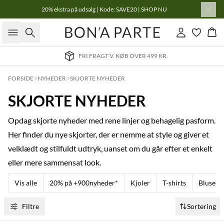
20% ekstra på udsalg | Kode: SAVE20 | SHOP NU
Søg
Log ind
Kur
LEVERING 2-3 HVERDAGE
FORSIDE
NYHEDER
SKJORTE NYHEDER
SKJORTE NYHEDER
Opdag skjorte nyheder med rene linjer og behagelig pasform.
Her finder du nye skjorter, der er nemme at style og giver et
velklædt og stilfuldt udtryk, uanset om du går efter et enkelt
eller mere sammensat look.
Vis alle
20% på +900nyheder*
Kjoler
T-shirts
Bluser
Filtre
Sortering