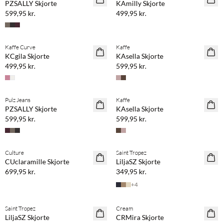
PZSALLY Skjorte
KAmilly Skjorte
599,95 kr.
499,95 kr.
Kaffe Curve
Kaffe
NYHED
NYHED
KCgila Skjorte
KAsella Skjorte
499,95 kr.
599,95 kr.
Pulz Jeans
Kaffe
NYHED
NYHED
PZSALLY Skjorte
KAsella Skjorte
599,95 kr.
599,95 kr.
Culture
Saint Tropez
NYHED
NYHED
CUclaramille Skjorte
LiljaSZ Skjorte
699,95 kr.
349,95 kr.
+
4
Saint Tropez
Cream
NYHED
NYHED
LiljaSZ Skjorte
CRMira Skjorte