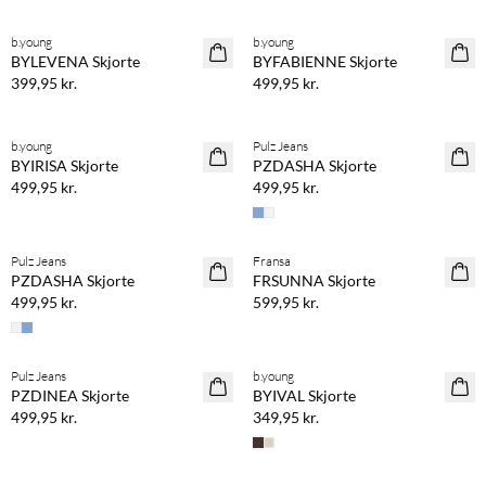
b.young
b.young
NYHED
NYHED
BYLEVENA Skjorte
BYFABIENNE Skjorte
399,95 kr.
499,95 kr.
b.young
Pulz Jeans
NYHED
NYHED
BYIRISA Skjorte
PZDASHA Skjorte
499,95 kr.
499,95 kr.
Pulz Jeans
Fransa
NYHED
NYHED
PZDASHA Skjorte
FRSUNNA Skjorte
499,95 kr.
599,95 kr.
Pulz Jeans
b.young
NYHED
NYHED
PZDINEA Skjorte
BYIVAL Skjorte
499,95 kr.
349,95 kr.