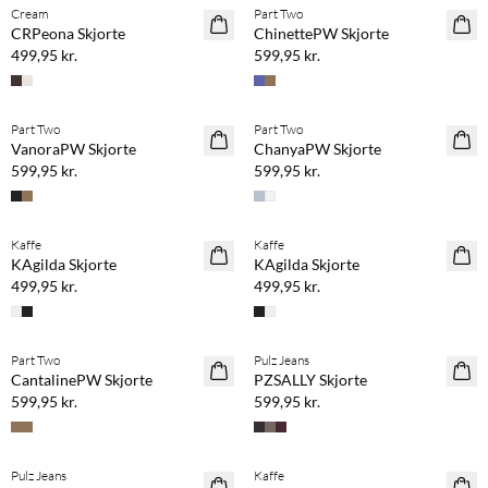
Cream
Part Two
NYHED
NYHED
CRPeona Skjorte
ChinettePW Skjorte
499,95 kr.
599,95 kr.
Part Two
Part Two
NYHED
NYHED
VanoraPW Skjorte
ChanyaPW Skjorte
599,95 kr.
599,95 kr.
Kaffe
Kaffe
NYHED
NYHED
KAgilda Skjorte
KAgilda Skjorte
499,95 kr.
499,95 kr.
Part Two
Pulz Jeans
NYHED
NYHED
CantalinePW Skjorte
PZSALLY Skjorte
599,95 kr.
599,95 kr.
Pulz Jeans
Kaffe
NYHED
NYHED