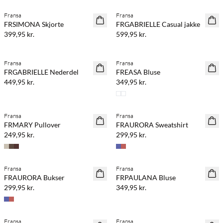
Fransa
Fransa
NYHED
NYHED
FRSIMONA Skjorte
FRGABRIELLE Casual jakke
399,95 kr.
599,95 kr.
Køb min. 2 & spar 20%
Fransa
Fransa
NYHED
NYHED
FRGABRIELLE Nederdel
FREASA Bluse
449,95 kr.
349,95 kr.
Køb min. 2 & spar 20%
Køb min. 2 & spar 20%
Fransa
Fransa
NYHED
NYHED
FRMARY Pullover
FRAURORA Sweatshirt
249,95 kr.
299,95 kr.
Køb min. 2 & spar 20%
Køb min. 2 & spar 20%
Fransa
Fransa
NYHED
NYHED
FRAURORA Bukser
FRPAULANA Bluse
299,95 kr.
349,95 kr.
Køb min. 2 & spar 20%
Køb min. 2 & spar 20%
Fransa
Fransa