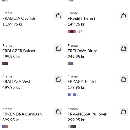
Køb min. 2 & spar 20%
Fransa
Fransa
NYHED
NYHED
FRALICIA Overtøj
FRSEEN T-shirt
1.199,95 kr.
149,95 kr.
+
17
Fransa
Fransa
NYHED
NYHED
FRBLAZER Bukser
FRFLOWA Bluse
299,95 kr.
249,95 kr.
Fransa
Fransa
NYHED
NYHED
FRALIZZA Vest
FRZARY T-shirt
499,95 kr.
179,95 kr.
+
2
Fransa
Fransa
NYHED
NYHED
FRKENDRA Cardigan
FRVANESSA Pullover
399,95 kr.
299,95 kr.