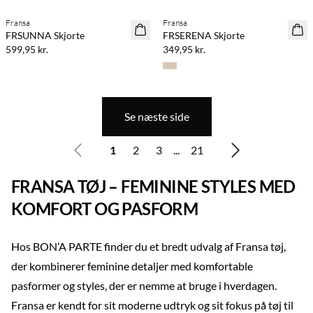
Fransa
Fransa
NYHED
NYHED
FRSUNNA Skjorte
FRSERENA Skjorte
599,95 kr.
349,95 kr.
Se næste side
1
2
3
...
21
FRANSA TØJ – FEMININE STYLES MED
KOMFORT OG PASFORM
Hos BON’A PARTE finder du et bredt udvalg af Fransa tøj,
der kombinerer feminine detaljer med komfortable
pasformer og styles, der er nemme at bruge i hverdagen.
Fransa er kendt for sit moderne udtryk og sit fokus på tøj til