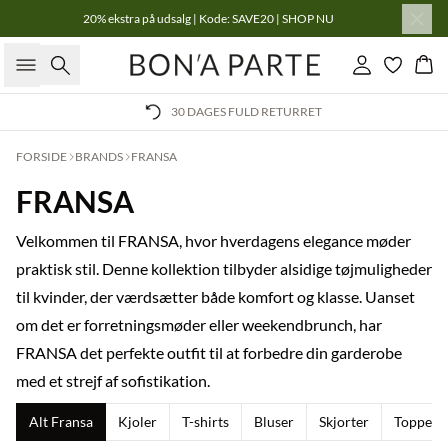
20% ekstra på udsalg | Kode: SAVE20 | SHOP NU
Søg
Log ind
Kur
30 DAGES FULD RETURRET
FORSIDE
BRANDS
FRANSA
FRANSA
Velkommen til FRANSA, hvor hverdagens elegance møder
praktisk stil. Denne kollektion tilbyder alsidige tøjmuligheder
til kvinder, der værdsætter både komfort og klasse. Uanset
om det er forretningsmøder eller weekendbrunch, har
FRANSA det perfekte outfit til at forbedre din garderobe
med et strejf af sofistikation.
Alt Fransa
Kjoler
T-shirts
Bluser
Skjorter
Toppe