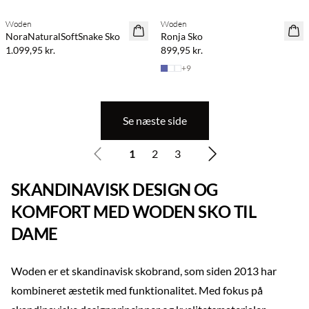
Woden
Woden
NoraNaturalSoftSnake Sko
Ronja Sko
1.099,95 kr.
899,95 kr.
+
9
Se næste side
1
2
3
SKANDINAVISK DESIGN OG
KOMFORT MED WODEN SKO TIL
DAME
Woden er et skandinavisk skobrand, som siden 2013 har
kombineret æstetik med funktionalitet. Med fokus på