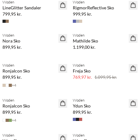
Woden
Woden
LineGlitter Sandaler
RigmorReflective Sko
799,95 kr.
999,95 kr.
Woden
Woden
Nora Sko
Mathilde Sko
899,95 kr.
1.199,00 kr.
Woden
Woden
30% rabat
RonjaIcon Sko
Freja Sko
899,95 kr.
769,97 kr.
1.099,95 kr.
+
4
Køb min. 2 & spar 20%
Woden
Woden
NYHED
RonjaIcon Sko
Ydun Sko
899,95 kr.
899,95 kr.
+
4
Køb min. 2 & spar 20%
Køb min. 2 & spar 20%
Woden
Woden
NYHED
NYHED