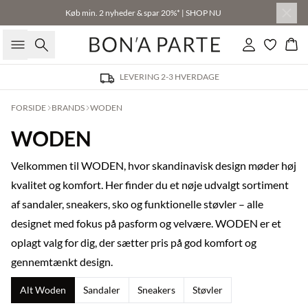
Køb min. 2 nyheder & spar 20%* | SHOP NU
Søg
Log ind
Kur
LEVERING 2-3 HVERDAGE
FORSIDE
BRANDS
WODEN
WODEN
Velkommen til WODEN, hvor skandinavisk design møder høj
kvalitet og komfort. Her finder du et nøje udvalgt sortiment
af sandaler, sneakers, sko og funktionelle støvler – alle
designet med fokus på pasform og velvære. WODEN er et
oplagt valg for dig, der sætter pris på god komfort og
gennemtænkt design.
Alt Woden
Sandaler
Sneakers
Støvler