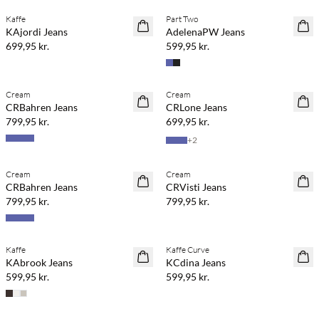
Kaffe
Part Two
NYHED
NYHED
KAjordi Jeans
AdelenaPW Jeans
699,95 kr.
599,95 kr.
Køb min. 2 & spar 20%
Køb min. 2 & spar 20%
Cream
Cream
NYHED
NYHED
CRBahren Jeans
CRLone Jeans
799,95 kr.
699,95 kr.
+
2
Køb min. 2 & spar 20%
Køb min. 2 & spar 20%
Cream
Cream
NYHED
NYHED
CRBahren Jeans
CRVisti Jeans
799,95 kr.
799,95 kr.
Køb min. 2 & spar 20%
Køb min. 2 & spar 20%
Kaffe
Kaffe Curve
NYHED
NYHED
KAbrook Jeans
KCdina Jeans
599,95 kr.
599,95 kr.
Køb min. 2 & spar 20%