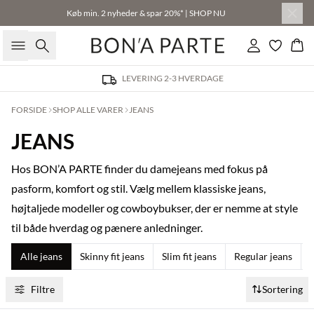
Køb min. 2 nyheder & spar 20%* | SHOP NU
Søg
Log ind
Kur
LEVERING 2-3 HVERDAGE
FORSIDE
SHOP ALLE VARER
JEANS
JEANS
Hos BON’A PARTE finder du damejeans med fokus på
pasform, komfort og stil. Vælg mellem klassiske jeans,
højtaljede modeller og cowboybukser, der er nemme at style
til både hverdag og pænere anledninger.
Alle jeans
Skinny fit jeans
Slim fit jeans
Regular jeans
Filtre
Sortering