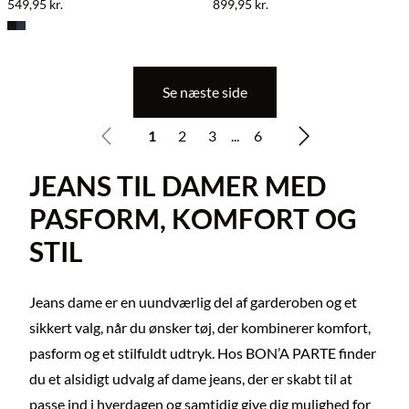
549,95 kr.
899,95 kr.
Se næste side
1
2
3
...
6
JEANS TIL DAMER MED
PASFORM, KOMFORT OG
STIL
Jeans dame er en uundværlig del af garderoben og et
sikkert valg, når du ønsker tøj, der kombinerer komfort,
pasform og et stilfuldt udtryk. Hos BON’A PARTE finder
du et alsidigt udvalg af dame jeans, der er skabt til at
passe ind i hverdagen og samtidig give dig mulighed for