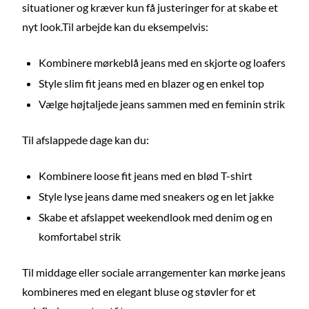
situationer og kræver kun få justeringer for at skabe et
nyt look.Til arbejde kan du eksempelvis:
Kombinere mørkeblå jeans med en skjorte og loafers
Style slim fit jeans med en blazer og en enkel top
Vælge højtaljede jeans sammen med en feminin strik
Til afslappede dage kan du:
Kombinere loose fit jeans med en blød T-shirt
Style lyse jeans dame med sneakers og en let jakke
Skabe et afslappet weekendlook med denim og en
komfortabel strik
Til middage eller sociale arrangementer kan mørke jeans
kombineres med en elegant bluse og støvler for et