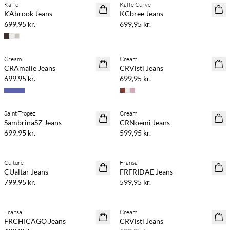
Kaffe
Kaffe Curve
NYHED
NYHED
KAbrook Jeans
KCbree Jeans
699,95 kr.
699,95 kr.
Køb min. 2 & spar 20%
Køb min. 2 & spar 20%
Cream
Cream
NYHED
NYHED
CRAmalie Jeans
CRVisti Jeans
699,95 kr.
699,95 kr.
Køb min. 2 & spar 20%
Køb min. 2 & spar 20%
Saint Tropez
Cream
NYHED
NYHED
SambrinaSZ Jeans
CRNoemi Jeans
699,95 kr.
599,95 kr.
Køb min. 2 & spar 20%
Køb min. 2 & spar 20%
Culture
Fransa
NYHED
NYHED
CUaltar Jeans
FRFRIDAE Jeans
SAVE20
799,95 kr.
599,95 kr.
Køb min. 2 & spar 20%
BASIC DEAL
Fransa
Cream
NYHED
NYHED
FRCHICAGO Jeans
CRVisti Jeans
SAVE20