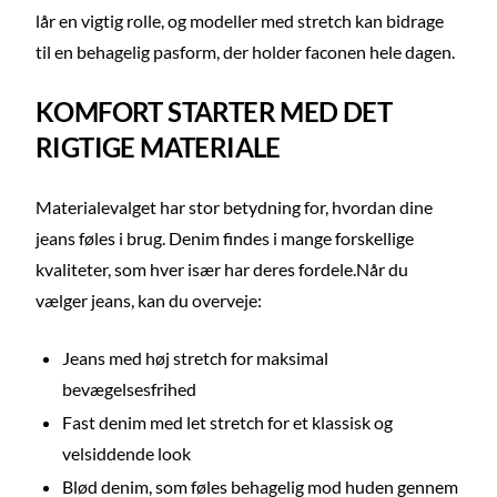
lår en vigtig rolle, og modeller med stretch kan bidrage
til en behagelig pasform, der holder faconen hele dagen.
KOMFORT STARTER MED DET
RIGTIGE MATERIALE
Materialevalget har stor betydning for, hvordan dine
jeans føles i brug. Denim findes i mange forskellige
kvaliteter, som hver især har deres fordele.Når du
vælger jeans, kan du overveje:
Jeans med høj stretch for maksimal
bevægelsesfrihed
Fast denim med let stretch for et klassisk og
velsiddende look
Blød denim, som føles behagelig mod huden gennem