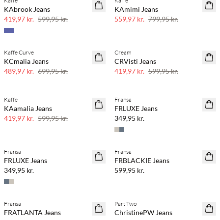
Kaffe
Kaffe
SAVE20
SAVE20
KAbrook Jeans
KAmimi Jeans
30% rabat
30% rabat
419,97 kr.
599,95 kr.
559,97 kr.
799,95 kr.
Kaffe Curve
Cream
SAVE20
SAVE20
KCmalia Jeans
CRVisti Jeans
30% rabat
30% rabat
489,97 kr.
699,95 kr.
419,97 kr.
599,95 kr.
Kaffe
Fransa
SAVE20
KAamalia Jeans
FRLUXE Jeans
30% rabat
419,97 kr.
599,95 kr.
349,95 kr.
Fransa
Fransa
NYHED
FRLUXE Jeans
FRBLACKIE Jeans
349,95 kr.
599,95 kr.
Fransa
Part Two
NYHED
NYHED
FRATLANTA Jeans
ChristinePW Jeans