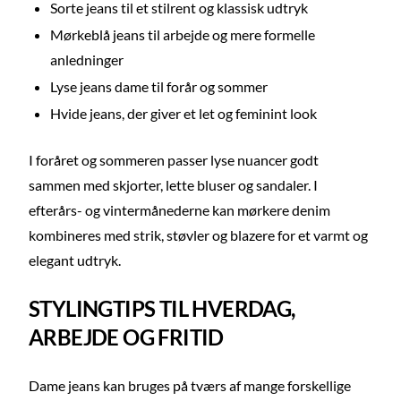
Sorte jeans til et stilrent og klassisk udtryk
Mørkeblå jeans til arbejde og mere formelle
anledninger
Lyse jeans dame til forår og sommer
Hvide jeans, der giver et let og feminint look
I foråret og sommeren passer lyse nuancer godt
sammen med skjorter, lette bluser og sandaler. I
efterårs- og vintermånederne kan mørkere denim
kombineres med strik, støvler og blazere for et varmt og
elegant udtryk.
STYLINGTIPS TIL HVERDAG,
ARBEJDE OG FRITID
Dame jeans kan bruges på tværs af mange forskellige