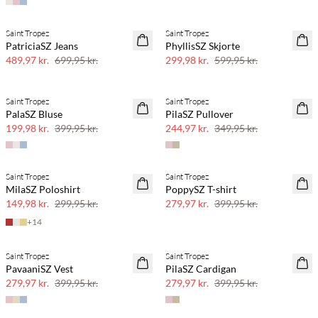
Saint Tropez
Saint Tropez
SAVE20
SAVE20
PatriciaSZ Jeans
PhyllisSZ Skjorte
30% rabat
50% rabat
489,97 kr.
699,95 kr.
299,98 kr.
599,95 kr.
Saint Tropez
Saint Tropez
SAVE20
SAVE20
PalaSZ Bluse
PilaSZ Pullover
50% rabat
30% rabat
199,98 kr.
399,95 kr.
244,97 kr.
349,95 kr.
Saint Tropez
Saint Tropez
SAVE20
SAVE20
MilaSZ Poloshirt
PoppySZ T-shirt
50% rabat
30% rabat
149,98 kr.
299,95 kr.
279,97 kr.
399,95 kr.
+
14
Saint Tropez
Saint Tropez
SAVE20
SAVE20
PavaaniSZ Vest
PilaSZ Cardigan
30% rabat
30% rabat
279,97 kr.
399,95 kr.
279,97 kr.
399,95 kr.