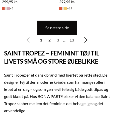
299,95 kr.
299,95 kr.
+
3
+
19
Se næste side
1
2
3
...
13
SAINT TROPEZ – FEMININT TØJ TIL
LIVETS SMÅ OG STORE ØJEBLIKKE
Saint Tropez er et dansk brand med hjertet på rette sted. De
designer tøj til den moderne kvinde, som har mange roller i
løbet af en dag – og som gerne vil føle sig både godt tilpas og
godt klædt på. Hos BON’A PARTE elsker vi den balance, Saint
Tropez skaber mellem det feminine, det behagelige og det
anvendelige.