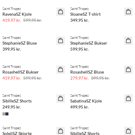
Saint Tropez
Saint Tropez
SAVE20
NYHED
RavenaSZ Kjole
SloaneSZ T-shirt
30% rabat
419,97 kr.
599,95 kr.
349,95 kr.
Køb min. 2 & spar 20%
Køb min. 2 & spar 20%
Saint Tropez
Saint Tropez
NYHED
NYHED
StephanieSZ Bluse
StephanieSZ Bukser
399,95 kr.
599,95 kr.
Saint Tropez
Saint Tropez
SAVE20
SAVE20
RosashellSZ Bukser
RosashellSZ Bluse
30% rabat
30% rabat
419,97 kr.
599,95 kr.
279,97 kr.
399,95 kr.
Køb min. 2 & spar 20%
Køb min. 2 & spar 20%
Saint Tropez
Saint Tropez
NYHED
NYHED
SibilleSZ Shorts
SabatinaSZ Kjole
249,95 kr.
499,95 kr.
Køb min. 2 & spar 20%
Køb min. 2 & spar 20%
Saint Tropez
Saint Tropez
NYHED
NYHED
SoleilSZ Skjorte
SibilleSZ Shorts