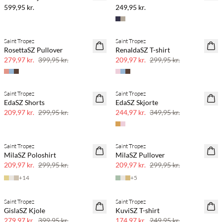
599,95 kr.
249,95 kr.
Saint Tropez
Saint Tropez
SAVE20
SAVE20
RosettaSZ Pullover
RenaldaSZ T-shirt
30% rabat
30% rabat
279,97 kr.
399,95 kr.
209,97 kr.
299,95 kr.
Saint Tropez
Saint Tropez
SAVE20
SAVE20
EdaSZ Shorts
EdaSZ Skjorte
30% rabat
30% rabat
209,97 kr.
299,95 kr.
244,97 kr.
349,95 kr.
Saint Tropez
Saint Tropez
SAVE20
SAVE20
MilaSZ Poloshirt
MilaSZ Pullover
30% rabat
30% rabat
209,97 kr.
299,95 kr.
209,97 kr.
299,95 kr.
+
14
+
5
Saint Tropez
Saint Tropez
SAVE20
SAVE20
GislaSZ Kjole
KuviSZ T-shirt
30% rabat
30% rabat
279,97 kr.
399,95 kr.
174,97 kr.
249,95 kr.