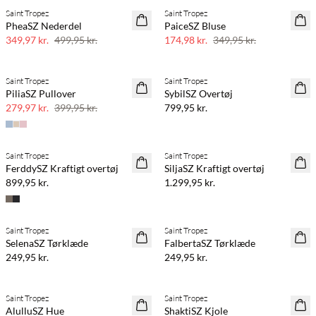
Saint Tropez
Saint Tropez
SAVE20
SAVE20
PheaSZ Nederdel
PaiceSZ Bluse
30% rabat
50% rabat
349,97 kr.
499,95 kr.
174,98 kr.
349,95 kr.
Saint Tropez
Saint Tropez
SAVE20
NYHED
PiliaSZ Pullover
SybilSZ Overtøj
30% rabat
279,97 kr.
399,95 kr.
799,95 kr.
Saint Tropez
Saint Tropez
NYHED
NYHED
FerddySZ Kraftigt overtøj
SiljaSZ Kraftigt overtøj
899,95 kr.
1.299,95 kr.
Saint Tropez
Saint Tropez
NYHED
NYHED
SelenaSZ Tørklæde
FalbertaSZ Tørklæde
249,95 kr.
249,95 kr.
Køb min. 2 & spar 20%
Saint Tropez
Saint Tropez
NYHED
NYHED
AlulluSZ Hue
ShaktiSZ Kjole