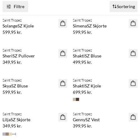
Filtre
Sortering
Køb min. 2 & spar 20%
Køb min. 2 & spar 20%
Saint Tropez
Saint Tropez
NYHED
NYHED
SolangeSZ Kjole
SimenaSZ Skjorte
599,95 kr.
599,95 kr.
Køb min. 2 & spar 20%
Køb min. 2 & spar 20%
Saint Tropez
Saint Tropez
NYHED
NYHED
SheriSZ Pullover
ShaktiSZ Bluse
349,95 kr.
499,95 kr.
Køb min. 2 & spar 20%
Køb min. 2 & spar 20%
Saint Tropez
Saint Tropez
NYHED
NYHED
SkyaSZ Bluse
ShaktiSZ Kjole
599,95 kr.
699,95 kr.
Køb min. 2 & spar 20%
Køb min. 2 & spar 20%
Saint Tropez
Saint Tropez
NYHED
NYHED
LiljaSZ Skjorte
GennySZ Vest
349,95 kr.
399,95 kr.
+
4
Køb min. 2 & spar 20%