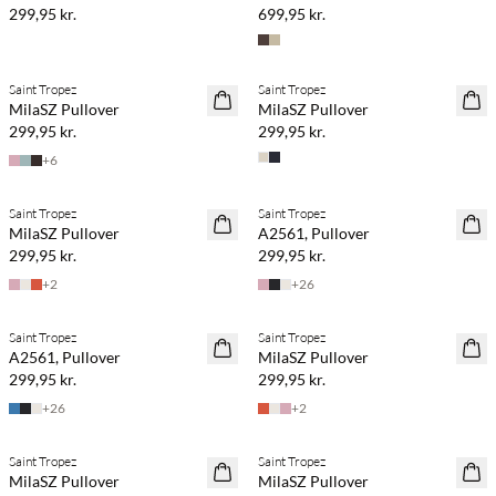
299,95 kr.
699,95 kr.
Saint Tropez
Saint Tropez
NYHED
NYHED
MilaSZ Pullover
MilaSZ Pullover
2 stk. 500,-
2 stk. 500,-
299,95 kr.
299,95 kr.
+
6
Saint Tropez
Saint Tropez
NYHED
NYHED
MilaSZ Pullover
A2561, Pullover
2 stk. 500,-
2 stk. 500,-
299,95 kr.
299,95 kr.
+
2
+
26
Saint Tropez
Saint Tropez
NYHED
NYHED
A2561, Pullover
MilaSZ Pullover
2 stk. 500,-
2 stk. 500,-
299,95 kr.
299,95 kr.
+
26
+
2
Saint Tropez
Saint Tropez
NYHED
NYHED
MilaSZ Pullover
MilaSZ Pullover
2 stk. 500,-
2 stk. 500,-