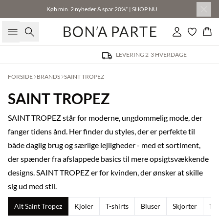
Køb min. 2 nyheder & spar 20%* | SHOP NU
Søg
Log ind
Kur
LEVERING 2-3 HVERDAGE
FORSIDE
BRANDS
SAINT TROPEZ
SAINT TROPEZ
SAINT TROPEZ står for moderne, ungdommelig mode, der
fanger tidens ånd. Her finder du styles, der er perfekte til
både daglig brug og særlige lejligheder - med et sortiment,
der spænder fra afslappede basics til mere opsigtsvækkende
designs. SAINT TROPEZ er for kvinden, der ønsker at skille
sig ud med stil.
Alt Saint Tropez
Kjoler
T-shirts
Bluser
Skjorter
To