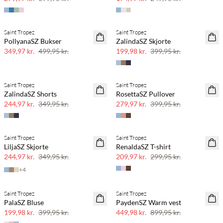
Saint Tropez
Saint Tropez
SAVE20
SAVE20
PollyanaSZ Bukser
ZalindaSZ Skjorte
30% rabat
50% rabat
349,97 kr.
499,95 kr.
199,98 kr.
399,95 kr.
Saint Tropez
Saint Tropez
SAVE20
SAVE20
ZalindaSZ Shorts
RosettaSZ Pullover
30% rabat
30% rabat
244,97 kr.
349,95 kr.
279,97 kr.
399,95 kr.
Saint Tropez
Saint Tropez
SAVE20
SAVE20
LiljaSZ Skjorte
RenaldaSZ T-shirt
30% rabat
30% rabat
244,97 kr.
349,95 kr.
209,97 kr.
299,95 kr.
+
4
Saint Tropez
Saint Tropez
SAVE20
SAVE20
PalaSZ Bluse
PaydenSZ Warm vest
50% rabat
50% rabat
199,98 kr.
399,95 kr.
449,98 kr.
899,95 kr.