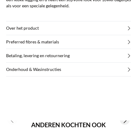
als voor een speciale gelegenheid.
Over het product
Preferred fibres & materials
Betaling, levering en retournering
Onderhoud & Wasinstructies
Previous slide
Next s
ANDEREN KOCHTEN OOK
Koop min. 2 & bespaar 20%