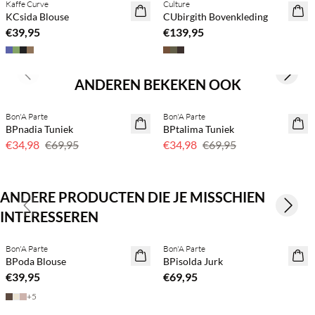
Kaffe Curve
Culture
NEWS
NEWS
KCsida Blouse
CUbirgith Bovenkleding
€39,95
€139,95
Previous slide
Next s
ANDEREN BEKEKEN OOK
Bon'A Parte
Bon'A Parte
50% korting
50% korting
BPnadia Tuniek
BPtalima Tuniek
€34,98
€69,95
€34,98
€69,95
ANDERE PRODUCTEN DIE JE MISSCHIEN
Previous slide
Next s
INTERESSEREN
Koop min. 2 & bespaar 20%
Koop min. 2 & bespaar 20%
Bon'A Parte
Bon'A Parte
NEWS
NEWS
BPoda Blouse
BPisolda Jurk
€39,95
€69,95
+
5