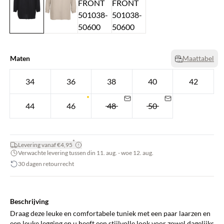
Maten
Maattabel
34
36
38
40
42
44
46
48
50
*
Levering vanaf €4,95
Verwachte levering tussen din 11. aug. - woe 12. aug.
30 dagen retourrecht
Beschrijving
Draag deze leuke en comfortabele tuniek met een paar laarzen en
een leuke legging en u heeft een stijlvolle look voor zowel dagelijks