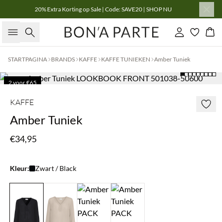
20% Extra Korting op Sale | Code: SAVE20 | SHOP NU
Zoeken
Inloggen
Win
STARTPAGINA
BRANDS
KAFFE
KAFFE TUNIEKEN
Amber Tuniek
2 voor €65
KAFFE
Amber Tuniek
€34,95
Kleur:
Zwart / Black