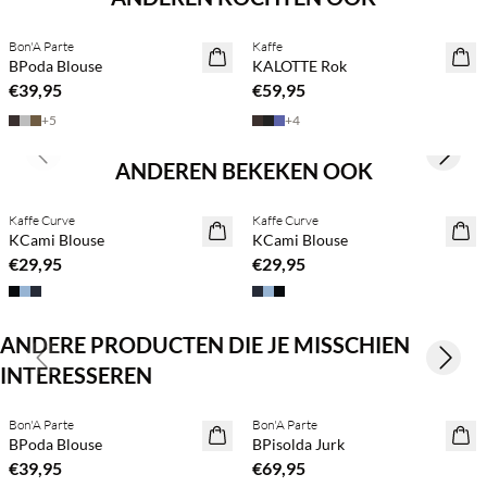
Bon'A Parte
Kaffe
NEWS
NEWS
BPoda Blouse
KALOTTE Rok
€39,95
€59,95
+
5
+
4
Previous slide
Next s
ANDEREN BEKEKEN OOK
BASIC DEAL
BASIC DEAL
Kaffe Curve
Kaffe Curve
KCami Blouse
KCami Blouse
€29,95
€29,95
ANDERE PRODUCTEN DIE JE MISSCHIEN
Previous slide
Next s
INTERESSEREN
Koop min. 2 & bespaar 20%
Koop min. 2 & bespaar 20%
Bon'A Parte
Bon'A Parte
NEWS
NEWS
BPoda Blouse
BPisolda Jurk
€39,95
€69,95