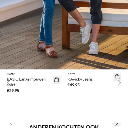
BASIC DEAL
BASIC DEAL
Kaffe
Kaffe
BASIC Lange mouwen
KAvicky Jeans
shirt
€49,95
Previous slide
Next 
€29,95
Previous slide
Next s
ANDEREN KOCHTEN OOK