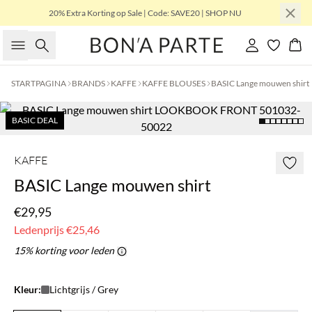
20% Extra Korting op Sale | Code: SAVE20 | SHOP NU
Zoeken
Inloggen
Win
STARTPAGINA
BRANDS
KAFFE
KAFFE BLOUSES
BASIC Lange mouwen shirt
BASIC DEAL
KAFFE
BASIC Lange mouwen shirt
€29,95
Ledenprijs
€25,46
15% korting voor leden
Kleur:
Lichtgrijs / Grey