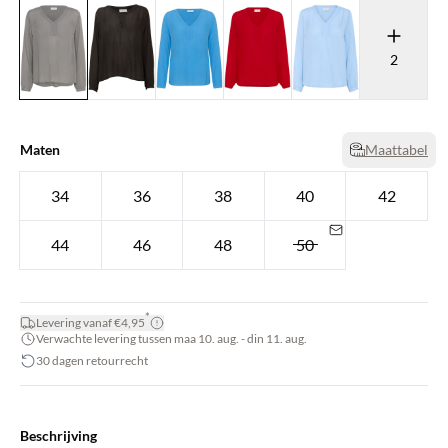
2
Maten
Maattabel
34
36
38
40
42
44
46
48
50
*
Levering vanaf €4,95
Verwachte levering tussen maa 10. aug. - din 11. aug.
30 dagen retourrecht
Beschrijving