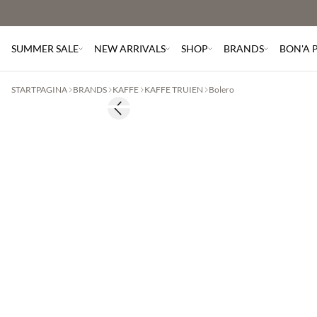
SUMMER SALE
NEW ARRIVALS
SHOP
BRANDS
BON'A 
STARTPAGINA
BRANDS
KAFFE
KAFFE TRUIEN
Bolero
BASIC DEAL
Previous slide