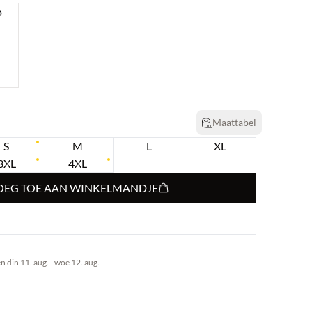
Maattabel
S
M
L
XL
3XL
4XL
OEG TOE AAN WINKELMANDJE
 din 11. aug. - woe 12. aug.