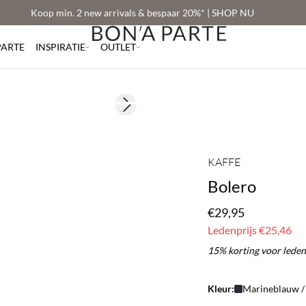
Koop min. 2 new arrivals & bespaar 20%* | SHOP NU
PARTE
INSPIRATIE
OUTLET
BASIC DEAL
Next slide
176 cm • M
KAFFE
Bolero
€29,95
Ledenprijs
€25,46
15% korting voor leden
Kleur:
Marineblauw /