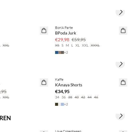
Next s
& bespaar 20%
Bon'A Parte
SAVE20
BPoda Jurk
50% korting
€29,98
€59,95
L
XXL
XS
S
M
L
XL
XXL
XXXL
+
2
Next s
Kaffe
r
KAnaya Shorts
,95
€34,95
L
XXL
34
36
38
40
42
44
46
+
2
EREN
Next s
& bespaar 20%
Koop min. 2 & bespaar 20%
Love Copenhagen