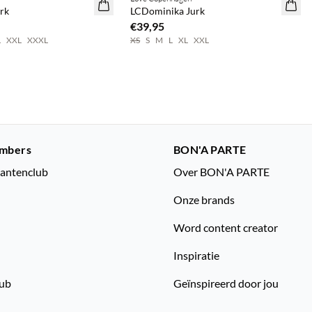
NEWS
rk
LCDominika Jurk
€39,95
L
XXL
XXXL
XS
S
M
L
XL
XXL
mbers
BON'A PARTE
lantenclub
Over BON'A PARTE
Onze brands
Word content creator
Inspiratie
lub
Geïnspireerd door jou