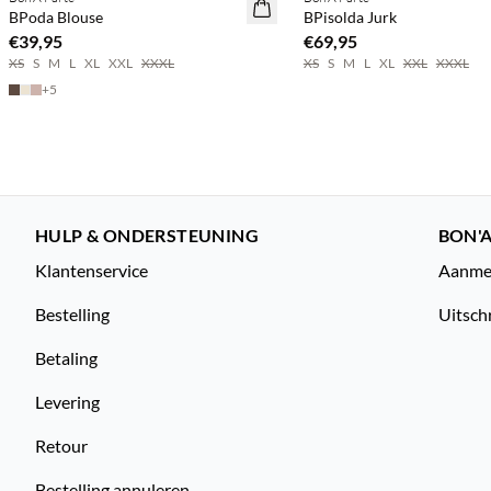
NEWS
NEWS
BPoda Blouse
BPisolda Jurk
€39,95
€69,95
XS
S
M
L
XL
XXL
XXXL
XS
S
M
L
XL
XXL
XXXL
+
5
HULP & ONDERSTEUNING
BON'A
Klantenservice
Aanmel
Bestelling
Uitsch
Betaling
Levering
Retour
Bestelling annuleren