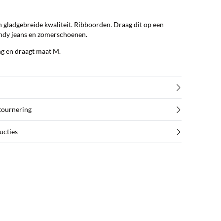
 gladgebreide kwaliteit. Ribboorden. Draag dit op een
endy jeans en zomerschoenen.
ng en draagt maat M.
etournering
ucties