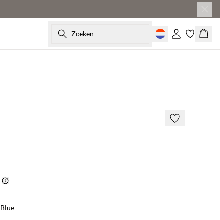
Zoeken
Inloggen
Wink
BASIC DEAL
 Blue