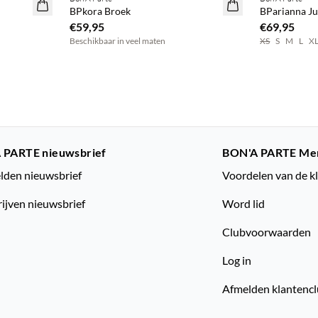
NEWS
NEWS
BPkora Broek
BParianna Ju
€59,95
€69,95
Beschikbaar in veel maten
XS
S
M
L
X
 PARTE nieuwsbrief
BON'A PARTE Me
den nieuwsbrief
Voordelen van de k
rijven nieuwsbrief
Word lid
Clubvoorwaarden
Log in
Afmelden klantenc