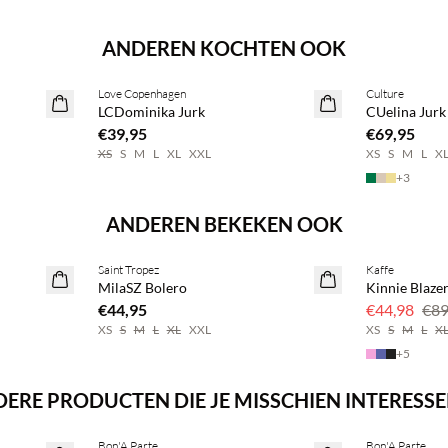
ANDEREN KOCHTEN OOK
Koop min. 2 & bespaar 20%
Koop min. 2 
Love Copenhagen
Culture
NEWS
NEWS
LCDominika Jurk
CUelina Jurk
€39,95
€69,95
XS
S
M
L
XL
XXL
XS
S
M
L
X
+
3
ANDEREN BEKEKEN OOK
Saint Tropez
Kaffe
2 voor €65
SAVE20
MilaSZ Bolero
Kinnie Blaze
50% korting
€44,95
€44,98
€89
XS
S
M
L
XL
XXL
XS
S
M
L
X
+
5
ERE PRODUCTEN DIE JE MISSCHIEN INTERESS
Koop min. 2 & bespaar 20%
Koop min. 2 
Bon'A Parte
Bon'A Parte