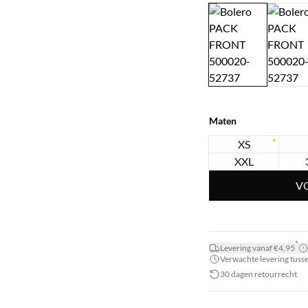
Maten
XS
XXL
V
*
Levering vanaf €4,95
Verwachte levering tussen
30 dagen retourrecht