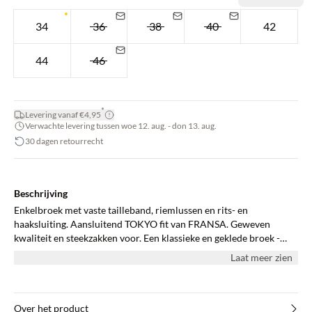
34
36
38
40
42
44
46
*
Levering vanaf €4,95
Verwachte levering tussen woe 12. aug. - don 13. aug.
30 dagen retourrecht
Beschrijving
Enkelbroek met vaste tailleband, riemlussen en rits- en
haaksluiting. Aansluitend TOKYO fit van FRANSA. Geweven
kwaliteit en steekzakken voor. Een klassieke en geklede broek -
must-have in uw garderobe.
Laat meer zien
Over het product