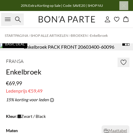
20% Extra Korting op Sale | Code: SAVE20 | SHOP NU
Zoeken
Inloggen
Win
STARTPAGINA
SHOP ALLE ARTIKELEN
BROEKEN
Enkelbroek
BASIC DEAL
FRANSA
Enkelbroek
€69,99
Ledenprijs
€59,49
15% korting voor leden
Kleur:
Zwart / Black
Maten
Maattabel