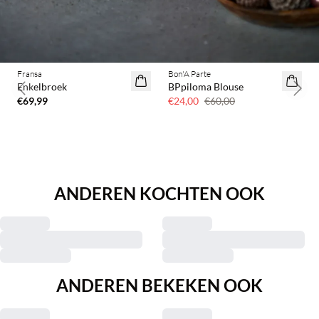
BASIC DEAL
Fransa
Bon'A Parte
60% korting
Enkelbroek
BPpiloma Blouse
Previous slide
Next 
€69,99
€24,00
€60,00
ANDEREN KOCHTEN OOK
ANDEREN BEKEKEN OOK