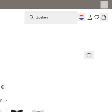
Zoeken
Inloggen
Wink
BASIC DEAL
 Blue