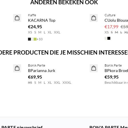
ANDEREN BEKEKEN OOK
BASIC DEAL
Kaffe
Culture
70% korting
KACARNA Top
CUolu Blous
Nog maar een
€24,95
€17,99
€59
XS
S
M
L
XL
XXL
XS
S
M
L
X
+
10
ERE PRODUCTEN DIE JE MISSCHIEN INTERESS
Koop min. 2 & bespaar 20%
Koop min. 2 
Bon'A Parte
Bon'A Parte
NEWS
NEWS
BParianna Jurk
BPkora Broe
€69,95
€59,95
XS
S
M
L
XL
XXL
XXXL
Beschikbaar in 
 PARTE nieuwsbrief
BON'A PARTE Me