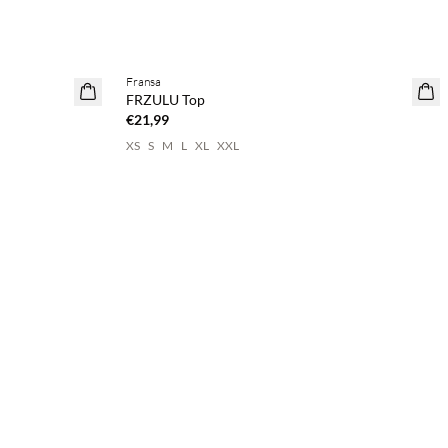
BASIC DEAL
Fransa
FRZULU Top
€21,99
XS
S
M
L
XL
XXL