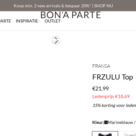
Koop min. 2 new arrivals & bespaar 20%* | SHOP NU
PARTE
INSPIRATIE
OUTLET
BASIC DEAL
Next slide
FRANSA
FRZULU Top
€21,99
Ledenprijs
€18,69
15% korting voor leden
Kleur:
Marineblauw /