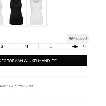
Maattabel
S
M
L
XL
OEG TOE AAN WINKELMANDJE
 din 11. aug. - woe 12. aug.