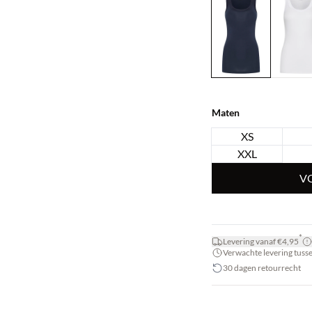
Maten
XS
XXL
V
*
Levering vanaf €4,95
Verwachte levering tussen
30 dagen retourrecht