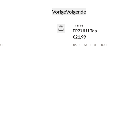
Vorige
Volgende
BASIC DEAL
Fransa
FRZULU Top
€21,99
XL
XS
S
M
L
XL
XXL