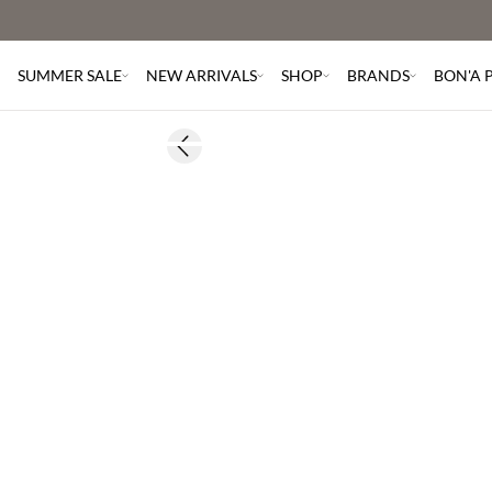
SUMMER SALE
NEW ARRIVALS
SHOP
BRANDS
BON'A 
BASIC DEAL
Previous slide