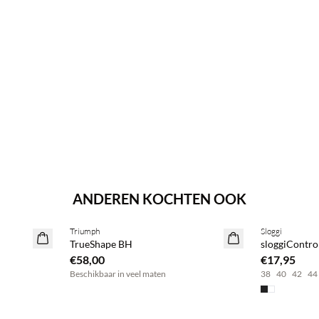
ANDEREN KOCHTEN OOK
BASIC DEAL
BASIC DEAL
Triumph
Sloggi
TrueShape BH
sloggiControl
€58,00
€17,95
Beschikbaar in veel maten
38
40
42
44