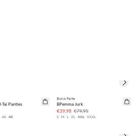
Next s
Bon'A Parte
50% korting
-Tai Panties
BPemma Jurk
€39,98
€79,95
46
48
S
M
L
XL
XXL
XXXL