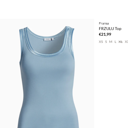
BASIC DEAL
Fransa
FRZULU Top
€21,99
XS
S
M
L
XL
X