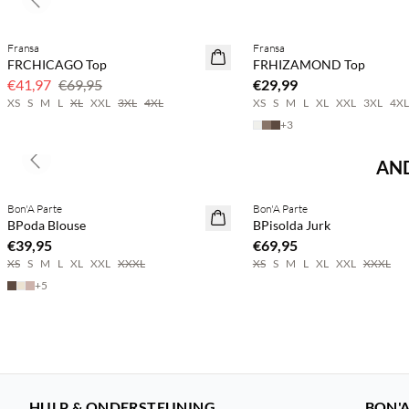
Previous slide
BASIC DEAL
Fransa
Fransa
40% korting
FRCHICAGO Top
FRHIZAMOND Top
€41,97
€69,95
€29,99
XS
S
M
L
XL
XXL
3XL
4XL
XS
S
M
L
XL
XXL
3XL
4XL
+
3
AND
Previous slide
Koop min. 2 & bespaar 20%
Koop min. 2 & bespaar 20%
Bon'A Parte
Bon'A Parte
NEWS
NEWS
BPoda Blouse
BPisolda Jurk
€39,95
€69,95
XS
S
M
L
XL
XXL
XXXL
XS
S
M
L
XL
XXL
XXXL
+
5
HULP & ONDERSTEUNING
BON'A