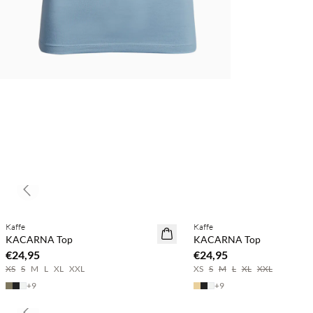
Previous slide
Koop min. 2 & bespaar 20%
Koop min. 2 & bespaar 20%
Kaffe
Kaffe
NEWS
NEWS
KACARNA Top
KACARNA Top
€24,95
€24,95
XS
S
M
L
XL
XXL
XS
S
M
L
XL
XXL
+
9
+
9