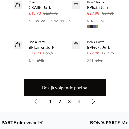
Cream
Bon'A Parte
SAVE20
SAVE20
CRAllie Jurk
BPkata Jurk
r
60% korting
60% korting
€43,98
€109,95
€27,98
€69,95
34
36
38
40
42
44
46
S
M
L
XL
Bon'A Parte
Bon'A Parte
SAVE20
SAVE20
BPkarren Jurk
BPkicka Jurk
60% korting
60% korting
€27,98
€69,95
€27,98
€69,95
S/M
L/XL
S/M
L/XL
Bekijk volgende pagina
1
2
3
4
 PARTE nieuwsbrief
BON'A PARTE Me