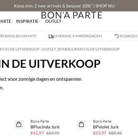
Koop min. 2 new arrivals & bespaar 20%* | SHOP NU
PARTE
INSPIRATIE
OUTLET
ZENDING BIJ MIN €75
LEVERING 3-4 WERKDAGEN
30 DAGEN
EN IN DE UITVERKOOP
OUTLET: ZOMERJURKEN IN DE UITVERKOOP
IN DE UITVERKOOP
rfect voor zonnige dagen en ontspannen
n.
Bon'A Parte
Bon'A Parte
40% korting
40% korting
BPlucinda Jurk
BPviolet Jurk
€41,97
€69,95
€53,97
€89,95