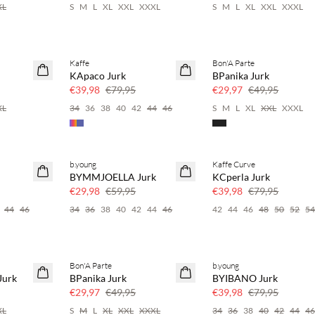
XL
S
M
L
XL
XXL
XXXL
S
M
L
XL
XXL
XXXL
Kaffe
Bon'A Parte
50% korting
40% korting
KApaco Jurk
BPanika Jurk
€39,98
€79,95
€29,97
€49,95
XL
34
36
38
40
42
44
46
S
M
L
XL
XXL
XXXL
b.young
Kaffe Curve
50% korting
50% korting
BYMMJOELLA Jurk
KCperla Jurk
€29,98
€59,95
€39,98
€79,95
44
46
34
36
38
40
42
44
46
42
44
46
48
50
52
5
Bon'A Parte
b.young
40% korting
50% korting
urk
BPanika Jurk
BYIBANO Jurk
€29,97
€49,95
€39,98
€79,95
XL
S
M
L
XL
XXL
XXXL
34
36
38
40
42
44
4