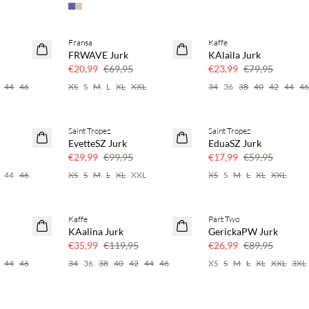
Fransa
Kaffe
70% korting
70% korting
FRWAVE Jurk
KAlaila Jurk
r
Nog maar een paar
Nog maar een paar
€20,99
€69,95
€23,99
€79,95
44
46
XS
S
M
L
XL
XXL
34
36
38
40
42
44
4
Saint Tropez
Saint Tropez
70% korting
70% korting
EvetteSZ Jurk
EduaSZ Jurk
r
Nog maar een paar
Nog maar een paar
€29,99
€99,95
€17,99
€59,95
44
46
XS
S
M
L
XL
XXL
XS
S
M
L
XL
XXL
Kaffe
Part Two
70% korting
70% korting
KAalina Jurk
GerickaPW Jurk
r
Nog maar een paar
Nog maar een paar
€35,99
€119,95
€26,99
€89,95
44
46
34
36
38
40
42
44
46
XS
S
M
L
XL
XXL
3XL