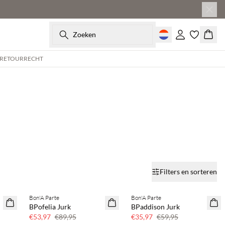
Zoeken
Inloggen
Wink
 RETOURRECHT
Filters en sorteren
Bon'A Parte
Bon'A Parte
40% korting
40% korting
BPofelia Jurk
BPaddison Jurk
€53,97
€89,95
€35,97
€59,95