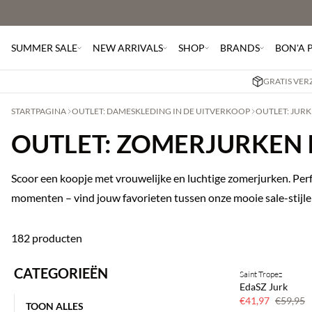
SUMMER SALE
NEW ARRIVALS
SHOP
BRANDS
BON'A 
GRATIS VER
STARTPAGINA
OUTLET: DAMESKLEDING IN DE UITVERKOOP
OUTLET: JURK
OUTLET: ZOMERJURKEN 
Scoor een koopje met vrouwelijke en luchtige zomerjurken. Pe
momenten – vind jouw favorieten tussen onze mooie sale-stijle
182 producten
CATEGORIEËN
Saint Tropez
30% korting
EdaSZ Jurk
€41,97
€59,95
TOON ALLES