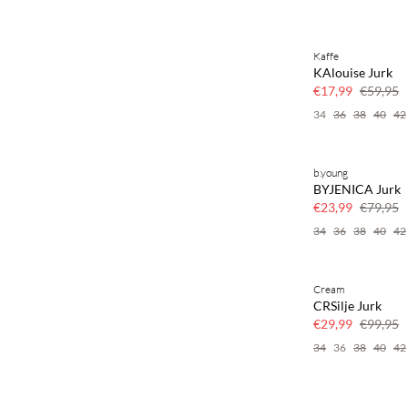
Kaffe
70% korting
KAlouise Jurk
Nog maar een paa
€17,99
€59,95
34
36
38
40
42
b.young
70% korting
BYJENICA Jurk
Nog maar een paa
€23,99
€79,95
34
36
38
40
42
Cream
70% korting
CRSilje Jurk
Nog maar een paa
€29,99
€99,95
34
36
38
40
42