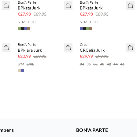
Bon'A Parte
Bon'A Parte
SAVE20
SAVE20
BPkata Jurk
BPkata Jurk
60% korting
60% korting
€27,98
€69,95
€27,98
€69,95
S
M
L
XL
S
M
L
XL
Bon'A Parte
Cream
SAVE20
SAVE20
BPkiara Jurk
CRCelia Jurk
70% korting
70% korting
€20,99
€69,95
€29,99
€99,95
S/M
L/XL
34
36
38
40
42
44
46
mbers
BON'A PARTE