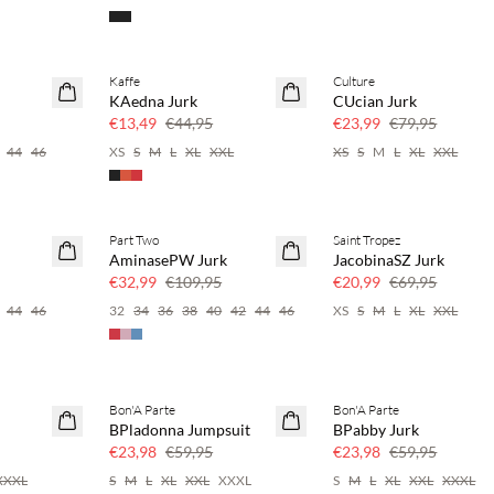
Kaffe
Culture
70% korting
70% korting
KAedna Jurk
CUcian Jurk
r
Nog maar een paar
Nog maar een paar
€13,49
€44,95
€23,99
€79,95
44
46
XS
S
M
L
XL
XXL
XS
S
M
L
XL
XXL
Part Two
Saint Tropez
70% korting
70% korting
AminasePW Jurk
JacobinaSZ Jurk
r
Nog maar een paar
Nog maar een paar
€32,99
€109,95
€20,99
€69,95
44
46
32
34
36
38
40
42
44
46
XS
S
M
L
XL
XXL
Bon'A Parte
Bon'A Parte
60% korting
60% korting
BPladonna Jumpsuit
BPabby Jurk
€23,98
€59,95
€23,98
€59,95
XXXL
S
M
L
XL
XXL
XXXL
S
M
L
XL
XXL
XXXL