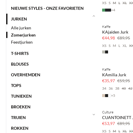
XS
S
M
L
XL
X
NIEUWE STYLES - ONZE FAVORIETEN
+
4
JURKEN
Kaffe
Alle jurken
50% korting
KAjaiden Jurk
Zomerjurken
€44,98
€89,95
Feestjurken
XS
S
M
L
XL
X
T-SHIRTS
BLOUSES
Kaffe
40% korting
OVERHEMDEN
KAmilia Jurk
€35,97
€59,95
TOPS
34
36
38
40
42
+
5
TUNIEKEN
BROEKEN
Culture
40% korting
TRUIEN
CUANTOINETT J
€53,97
€89,95
ROKKEN
XS
S
M
L
XL
X