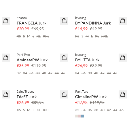
Fransa
b.young
70% korting
70% korting
FRANGELA Jurk
BYPANDINNA Jurk
Nog maar een paar
Nog maar een paar
€20,99
€69,95
€14,99
€49,95
6
XS
S
M
L
XL
XXL
XS
S
M
L
XL
XXL
Part Two
b.young
70% korting
70% korting
AminasePW Jurk
BYLITTA Jurk
Nog maar een paar
Nog maar een paar
€35,99
€119,95
€26,99
€89,95
32
34
36
38
40
42
44
46
34
36
38
40
42
44
46
Saint Tropez
Part Two
70% korting
60% korting
EdaSZ Jurk
GimalinaPW Jurk
Nog maar een paar
€26,99
€89,95
€47,98
€119,95
XS
S
M
L
XL
XXL
32
34
36
38
40
42
44
46