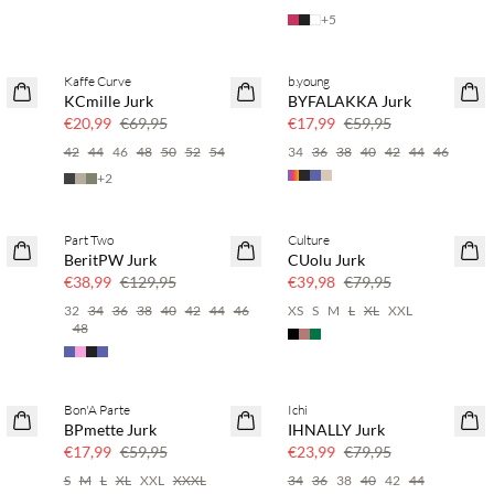
+
5
Kaffe Curve
b.young
70% korting
70% korting
KCmille Jurk
BYFALAKKA Jurk
Nog maar een paar
Nog maar een paar
€20,99
€69,95
€17,99
€59,95
42
44
46
48
50
52
54
34
36
38
40
42
44
46
+
2
Part Two
Culture
70% korting
50% korting
BeritPW Jurk
CUolu Jurk
Nog maar een paar
€38,99
€129,95
€39,98
€79,95
32
34
36
38
40
42
44
46
XS
S
M
L
XL
XXL
48
Bon'A Parte
Ichi
70% korting
70% korting
BPmette Jurk
IHNALLY Jurk
Nog maar een paar
Nog maar een paar
€17,99
€59,95
€23,99
€79,95
S
M
L
XL
XXL
XXXL
34
36
38
40
42
44