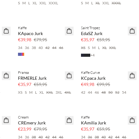
S
M
L
XL
XXL
XXXL
S
M
L
XL
XXL
XXXL
Kaffe
Saint Tropez
50% korting
40% korting
KApaco Jurk
EdaSZ Jurk
€39,98
€79,95
€35,97
€59,95
34
36
38
40
42
44
46
XS
S
M
L
XL
XXL
+
4
Fransa
Kaffe Curve
40% korting
50% korting
FRMERLE Jurk
KCpaca Jurk
€35,97
€59,95
€49,98
€99,95
4
XS
S
M
L
XL
XXL
3XL
4XL
42
44
46
48
50
52
54
Cream
Kaffe
70% korting
40% korting
CREmery Jurk
KAmilia Jurk
Nog maar een paar
€23,99
€79,95
€35,97
€59,95
6
34
36
38
40
42
44
46
34
36
38
40
42
44
46