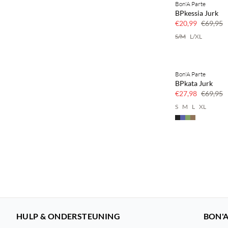
Bon'A Parte
70% korting
BPkessia Jurk
Nog maar een paa
€20,99
€69,95
S/M
L/XL
Bon'A Parte
SAVE20
BPkata Jurk
60% korting
€27,98
€69,95
S
M
L
XL
HULP & ONDERSTEUNING
BON'A