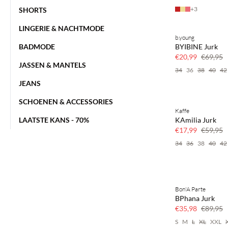
+
3
SHORTS
LINGERIE & NACHTMODE
b.young
70% korting
BADMODE
BYIBINE Jurk
Nog maar een paa
€20,99
€69,95
JASSEN & MANTELS
34
36
38
40
42
JEANS
SCHOENEN & ACCESSORIES
Kaffe
70% korting
LAATSTE KANS - 70%
KAmilia Jurk
Nog maar een paa
€17,99
€59,95
34
36
38
40
42
Bon'A Parte
60% korting
BPhana Jurk
€35,98
€89,95
S
M
L
XL
XXL