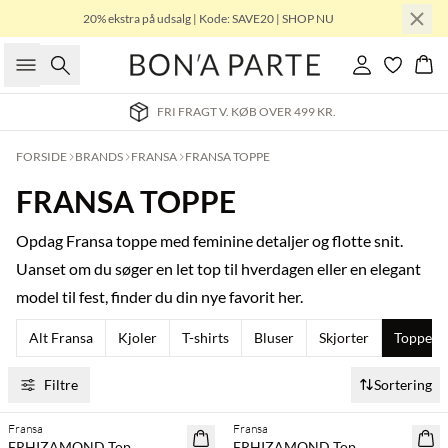
20% ekstra på udsalg | Kode: SAVE20 | SHOP NU
Søg
Log ind
Kur
FRI FRAGT V. KØB OVER 499 KR.
FORSIDE
BRANDS
FRANSA
FRANSA TOPPE
FRANSA TOPPE
Opdag Fransa toppe med feminine detaljer og flotte snit.
Uanset om du søger en let top til hverdagen eller en elegant
model til fest, finder du din nye favorit her.
Alt Fransa
Kjoler
T-shirts
Bluser
Skjorter
Toppe
Filtre
Sortering
Fransa
Fransa
NYHED
NYHED
FRHIZAMOND Top
FRHIZAMOND Top