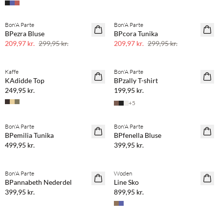
Bon'A Parte
Bon'A Parte
SAVE20
SAVE20
BPezra Bluse
BPcora Tunika
30% rabat
30% rabat
209,97 kr.
299,95 kr.
209,97 kr.
299,95 kr.
Køb min. 2 & spar 20%
Køb min. 2 & spar 20%
Kaffe
Bon'A Parte
NYHED
NYHED
KAdidde Top
BPzally T-shirt
249,95 kr.
199,95 kr.
+
5
Køb min. 2 & spar 20%
Køb min. 2 & spar 20%
Bon'A Parte
Bon'A Parte
NYHED
NYHED
BPemilia Tunika
BPfenella Bluse
499,95 kr.
399,95 kr.
Køb min. 2 & spar 20%
Køb min. 2 & spar 20%
Bon'A Parte
Woden
NYHED
NYHED
BPannabeth Nederdel
Line Sko
399,95 kr.
899,95 kr.
Køb min. 2 & spar 20%
Køb min. 2 & spar 20%