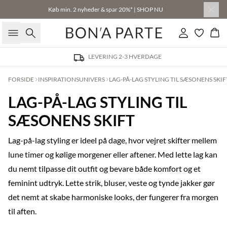
Køb min. 2 nyheder & spar 20%* | SHOP NU
Søg
Log ind
Kur
LEVERING 2-3 HVERDAGE
FORSIDE
INSPIRATIONSUNIVERS
LAG-PÅ-LAG STYLING TIL SÆSONENS SKIF
LAG-PÅ-LAG STYLING TIL
SÆSONENS SKIFT
Lag-på-lag styling er ideel på dage, hvor vejret skifter mellem
lune timer og kølige morgener eller aftener. Med lette lag kan
du nemt tilpasse dit outfit og bevare både komfort og et
feminint udtryk. Lette strik, bluser, veste og tynde jakker gør
det nemt at skabe harmoniske looks, der fungerer fra morgen
til aften.