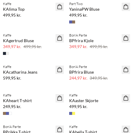
Kaffe
Part Two
NYHED
NYHED
KAlima Top
YaninaPW Bluse
499,95 kr.
499,95 kr.
Kaffe
Bon'A Parte
SAVE20
SAVE20
KAgertrud Bluse
BPfrira Kjole
30% rabat
30% rabat
349,97 kr.
499,95 kr.
349,97 kr.
499,95 kr.
Køb min. 2 & spar 20%
Kaffe
Bon'A Parte
NYHED
SAVE20
KAcatharina Jeans
BPfrira Bluse
30% rabat
599,95 kr.
244,97 kr.
349,95 kr.
Køb min. 2 & spar 20%
Køb min. 2 & spar 20%
Kaffe
Kaffe
NYHED
NYHED
KAheart T-shirt
KAaster Skjorte
249,95 kr.
499,95 kr.
Køb min. 2 & spar 20%
Bon'A Parte
Kaffe
SAVE20
NYHED
BPrikka T-shirt
KAbella T-shirt