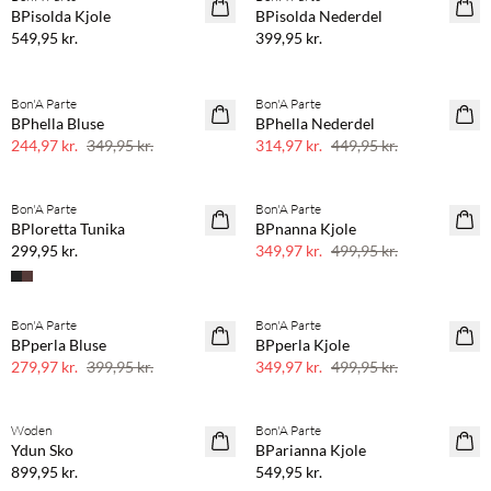
NYHED
NYHED
BPisolda Kjole
BPisolda Nederdel
549,95 kr.
399,95 kr.
Shop looket
Bon'A Parte
Bon'A Parte
SAVE20
SAVE20
BPhella Bluse
BPhella Nederdel
30% rabat
30% rabat
244,97 kr.
349,95 kr.
314,97 kr.
449,95 kr.
Køb min. 2 & spar 20%
Bon'A Parte
Bon'A Parte
NYHED
SAVE20
BPloretta Tunika
BPnanna Kjole
30% rabat
299,95 kr.
349,97 kr.
499,95 kr.
Bon'A Parte
Bon'A Parte
SAVE20
SAVE20
BPperla Bluse
BPperla Kjole
30% rabat
30% rabat
279,97 kr.
399,95 kr.
349,97 kr.
499,95 kr.
Køb min. 2 & spar 20%
Køb min. 2 & spar 20%
Woden
Bon'A Parte
NYHED
NYHED
Ydun Sko
BParianna Kjole
899,95 kr.
549,95 kr.