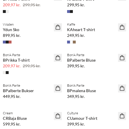
30% rabat
209,97 kr.
299,95 kr.
299,95 kr.
Køb min. 2 & spar 20%
Køb min. 2 & spar 20%
Woden
Kaffe
NYHED
NYHED
Ydun Sko
KAheart T-shirt
899,95 kr.
249,95 kr.
Køb min. 2 & spar 20%
Bon'A Parte
Bon'A Parte
SAVE20
NYHED
BPrikka T-shirt
BPalberte Bluse
30% rabat
209,97 kr.
299,95 kr.
399,95 kr.
Køb min. 2 & spar 20%
Køb min. 2 & spar 20%
Bon'A Parte
Bon'A Parte
NYHED
NYHED
BPalberte Bukser
BPmalena Bluse
449,95 kr.
349,95 kr.
Køb min. 2 & spar 20%
Køb min. 2 & spar 20%
Cream
Culture
NYHED
NYHED
CRBaja Bluse
CUamour T-shirt
599,95 kr.
399,95 kr.