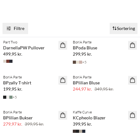
Filtre
Sortering
Køb min. 2 & spar 20%
Køb min. 2 & spar 20%
Part Two
Bon'A Parte
NYHED
NYHED
DarnellaPW Pullover
BPoda Bluse
499,95 kr.
299,95 kr.
+
5
Køb min. 2 & spar 20%
Bon'A Parte
Bon'A Parte
NYHED
SAVE20
BPzally T-shirt
BPlilian Bluse
30% rabat
199,95 kr.
244,97 kr.
349,95 kr.
+
5
Køb min. 2 & spar 20%
Bon'A Parte
Kaffe Curve
SAVE20
NYHED
BPlilian Bukser
KCpheolo Blazer
30% rabat
279,97 kr.
399,95 kr.
399,95 kr.
Køb min. 2 & spar 20%
Køb min. 2 & spar 20%
Shop looket