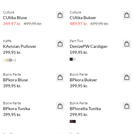
Culture
Culture
SAVE20
SAVE20
CUtika Bluse
CUtika Bukser
30% rabat
30% rabat
349,97 kr.
499,95 kr.
489,97 kr.
699,95 kr.
Køb min. 2 & spar 20%
Køb min. 2 & spar 20%
Kaffe
Part Two
NYHED
NYHED
KAvivian Pullover
DenizePW Cardigan
299,95 kr.
599,95 kr.
+
2
Køb min. 2 & spar 20%
Køb min. 2 & spar 20%
Bon'A Parte
Bon'A Parte
NYHED
NYHED
BPkora Bluse
BPkora Bukser
399,95 kr.
399,95 kr.
Køb min. 2 & spar 20%
Køb min. 2 & spar 20%
Bon'A Parte
Bon'A Parte
NYHED
NYHED
BPkora Tunika
BPloretta Tunika
399,95 kr.
299,95 kr.
Køb min. 2 & spar 20%
Køb min. 2 & spar 20%