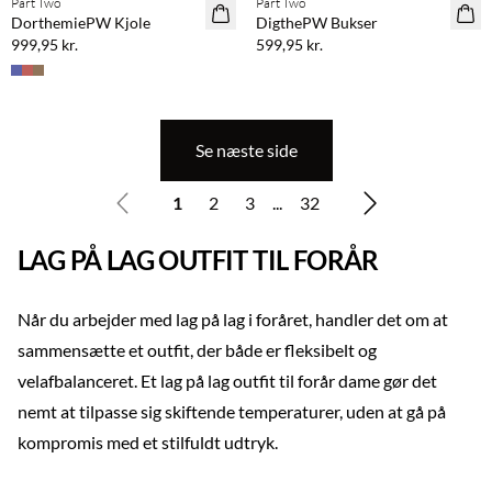
Part Two
Part Two
NYHED
NYHED
DorthemiePW Kjole
DigthePW Bukser
999,95 kr.
599,95 kr.
Se næste side
1
2
3
...
32
LAG PÅ LAG OUTFIT TIL FORÅR
Når du arbejder med lag på lag i foråret, handler det om at
sammensætte et outfit, der både er fleksibelt og
velafbalanceret. Et lag på lag outfit til forår dame gør det
nemt at tilpasse sig skiftende temperaturer, uden at gå på
kompromis med et stilfuldt udtryk.