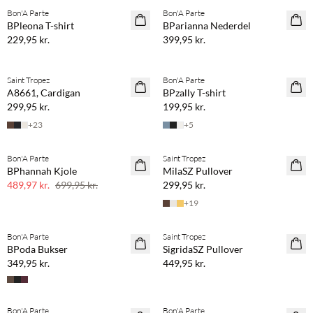
Bon'A Parte
Bon'A Parte
NYHED
NYHED
BPleona T-shirt
BParianna Nederdel
229,95 kr.
399,95 kr.
Køb min. 2 & spar 20%
Saint Tropez
Bon'A Parte
NYHED
NYHED
A8661, Cardigan
BPzally T-shirt
2 stk. 500,-
299,95 kr.
199,95 kr.
+
23
+
5
Bon'A Parte
Saint Tropez
SAVE20
NYHED
BPhannah Kjole
MilaSZ Pullover
30% rabat
2 stk. 500,-
489,97 kr.
699,95 kr.
299,95 kr.
+
19
Køb min. 2 & spar 20%
Køb min. 2 & spar 20%
Bon'A Parte
Saint Tropez
NYHED
NYHED
BPoda Bukser
SigridaSZ Pullover
349,95 kr.
449,95 kr.
Køb min. 2 & spar 20%
Køb min. 2 & spar 20%
Bon'A Parte
Bon'A Parte