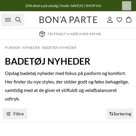
20% ekstra på udsalg | Kode: SAVE20 | SHOP NU
Søg
Log ind
Kur
FRI FRAGT V. KØB OVER 499 KR.
FORSIDE
NYHEDER
BADETØJ NYHEDER
BADETØJ NYHEDER
Opdag badetøj nyheder med fokus på pasform og komfort.
Her finder du nye styles, der sidder godt og føles behagelige,
samtidig med at de giver et stilfuldt og velafbalanceret
udtryk.
Filtre
Sortering