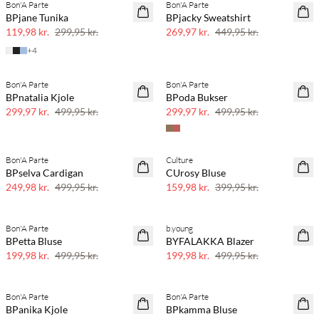
Bon'A Parte
Bon'A Parte
60% rabat
40% rabat
BPjane Tunika
BPjacky Sweatshirt
119,98 kr.
299,95 kr.
269,97 kr.
449,95 kr.
+
4
Bon'A Parte
Bon'A Parte
40% rabat
40% rabat
BPnatalia Kjole
BPoda Bukser
299,97 kr.
499,95 kr.
299,97 kr.
499,95 kr.
Bon'A Parte
Culture
50% rabat
60% rabat
BPselva Cardigan
CUrosy Bluse
249,98 kr.
499,95 kr.
159,98 kr.
399,95 kr.
Bon'A Parte
b.young
60% rabat
60% rabat
BPetta Bluse
BYFALAKKA Blazer
199,98 kr.
499,95 kr.
199,98 kr.
499,95 kr.
Bon'A Parte
Bon'A Parte
40% rabat
60% rabat
BPanika Kjole
BPkamma Bluse