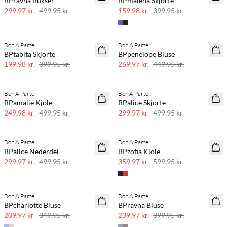
BPravna Bukser
BPmalena Skjorte
60% rabat
299,97 kr.
499,95 kr.
159,98 kr.
399,95 kr.
Bon'A Parte
Bon'A Parte
50% rabat
40% rabat
BPtabita Skjorte
BPpenelope Bluse
199,98 kr.
399,95 kr.
269,97 kr.
449,95 kr.
Bon'A Parte
Bon'A Parte
50% rabat
40% rabat
BPamalie Kjole
BPalice Skjorte
249,98 kr.
499,95 kr.
299,97 kr.
499,95 kr.
Bon'A Parte
Bon'A Parte
40% rabat
40% rabat
BPalice Nederdel
BPzofia Kjole
299,97 kr.
499,95 kr.
359,97 kr.
599,95 kr.
Bon'A Parte
Bon'A Parte
40% rabat
40% rabat
BPcharlotte Bluse
BPravna Bluse
209,97 kr.
349,95 kr.
239,97 kr.
399,95 kr.