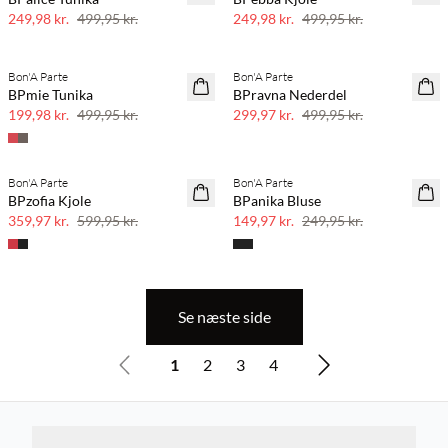
249,98 kr.
499,95 kr.
249,98 kr.
499,95 kr.
Bon'A Parte
Bon'A Parte
60% rabat
40% rabat
BPmie Tunika
BPravna Nederdel
199,98 kr.
499,95 kr.
299,97 kr.
499,95 kr.
Bon'A Parte
Bon'A Parte
40% rabat
40% rabat
BPzofia Kjole
BPanika Bluse
359,97 kr.
599,95 kr.
149,97 kr.
249,95 kr.
Se næste side
1
2
3
4