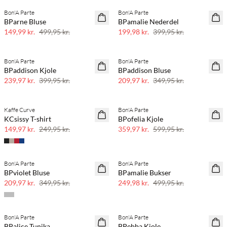
Bon'A Parte
Bon'A Parte
70% rabat
50% rabat
BParne Bluse
BPamalie Nederdel
Få tilbage
149,99 kr.
499,95 kr.
199,98 kr.
399,95 kr.
Bon'A Parte
Bon'A Parte
40% rabat
40% rabat
BPaddison Kjole
BPaddison Bluse
239,97 kr.
399,95 kr.
209,97 kr.
349,95 kr.
Kaffe Curve
Bon'A Parte
40% rabat
40% rabat
KCsissy T-shirt
BPofelia Kjole
149,97 kr.
249,95 kr.
359,97 kr.
599,95 kr.
Bon'A Parte
Bon'A Parte
40% rabat
50% rabat
BPviolet Bluse
BPamalie Bukser
209,97 kr.
349,95 kr.
249,98 kr.
499,95 kr.
Bon'A Parte
Bon'A Parte
50% rabat
50% rabat
BPalice Tunika
BPebba Kjole