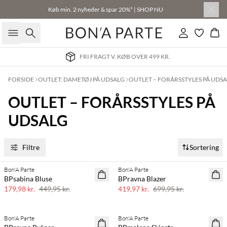
Køb min. 2 nyheder & spar 20%* | SHOP NU
Søg
Log ind
Kur
FRI FRAGT V. KØB OVER 499 KR.
FORSIDE
OUTLET: DAMETØJ PÅ UDSALG
OUTLET – FORÅRSSTYLES PÅ UDS
OUTLET – FORÅRSSTYLES PÅ
UDSALG
Filtre
Sortering
Bon'A Parte
Bon'A Parte
60% rabat
40% rabat
BPsabina Bluse
BPravna Blazer
179,98 kr.
449,95 kr.
419,97 kr.
699,95 kr.
Bon'A Parte
Bon'A Parte
40% rabat
SAVE20