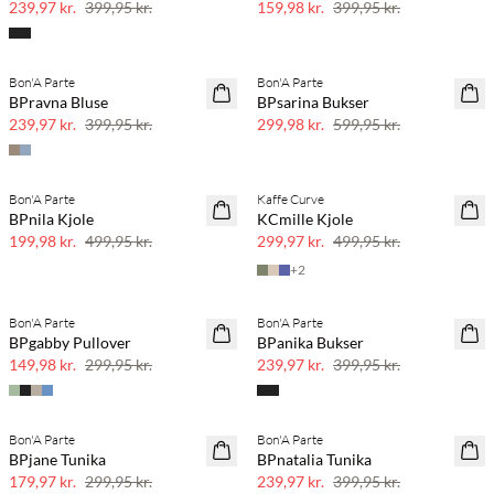
239,97 kr.
399,95 kr.
159,98 kr.
399,95 kr.
Bon'A Parte
Bon'A Parte
40% rabat
50% rabat
BPravna Bluse
BPsarina Bukser
239,97 kr.
399,95 kr.
299,98 kr.
599,95 kr.
Bon'A Parte
Kaffe Curve
SAVE20
40% rabat
BPnila Kjole
KCmille Kjole
60% rabat
199,98 kr.
499,95 kr.
299,97 kr.
499,95 kr.
+
2
Bon'A Parte
Bon'A Parte
50% rabat
40% rabat
BPgabby Pullover
BPanika Bukser
149,98 kr.
299,95 kr.
239,97 kr.
399,95 kr.
Bon'A Parte
Bon'A Parte
40% rabat
40% rabat
BPjane Tunika
BPnatalia Tunika
179,97 kr.
299,95 kr.
239,97 kr.
399,95 kr.