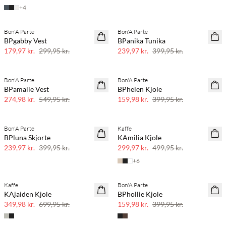
+
4
Bon'A Parte
Bon'A Parte
40% rabat
40% rabat
BPgabby Vest
BPanika Tunika
179,97 kr.
299,95 kr.
239,97 kr.
399,95 kr.
Bon'A Parte
Bon'A Parte
50% rabat
SAVE20
BPamalie Vest
BPhelen Kjole
60% rabat
274,98 kr.
549,95 kr.
159,98 kr.
399,95 kr.
Bon'A Parte
Kaffe
40% rabat
40% rabat
BPluna Skjorte
KAmilia Kjole
239,97 kr.
399,95 kr.
299,97 kr.
499,95 kr.
+
6
Kaffe
Bon'A Parte
50% rabat
SAVE20
KAjaiden Kjole
BPhollie Kjole
60% rabat
349,98 kr.
699,95 kr.
159,98 kr.
399,95 kr.