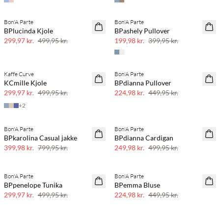
Bon'A Parte
Bon'A Parte
40% rabat
50% rabat
BPlucinda Kjole
BPashely Pullover
299,97 kr.
499,95 kr.
199,98 kr.
399,95 kr.
Kaffe Curve
Bon'A Parte
40% rabat
50% rabat
KCmille Kjole
BPdianna Pullover
299,97 kr.
499,95 kr.
224,98 kr.
449,95 kr.
+
2
Bon'A Parte
Bon'A Parte
50% rabat
50% rabat
BPkarolina Casual jakke
BPdianna Cardigan
399,98 kr.
799,95 kr.
249,98 kr.
499,95 kr.
Bon'A Parte
Bon'A Parte
40% rabat
50% rabat
BPpenelope Tunika
BPemma Bluse
299,97 kr.
499,95 kr.
224,98 kr.
449,95 kr.