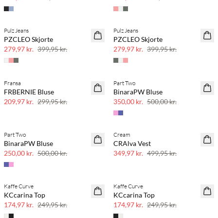
Pulz Jeans
Pulz Jeans
SAVE20
SAVE20
PZCLEO Skjorte
PZCLEO Skjorte
30% rabat
30% rabat
279,97 kr.
399,95 kr.
279,97 kr.
399,95 kr.
Fransa
Part Two
SAVE20
SAVE20
FRBERNIE Bluse
BinaraPW Bluse
30% rabat
30% rabat
209,97 kr.
299,95 kr.
350,00 kr.
500,00 kr.
Part Two
Cream
SAVE20
SAVE20
BinaraPW Bluse
CRAlva Vest
50% rabat
30% rabat
250,00 kr.
500,00 kr.
349,97 kr.
499,95 kr.
Kaffe Curve
Kaffe Curve
SAVE20
SAVE20
KCcarina Top
KCcarina Top
30% rabat
30% rabat
174,97 kr.
249,95 kr.
174,97 kr.
249,95 kr.