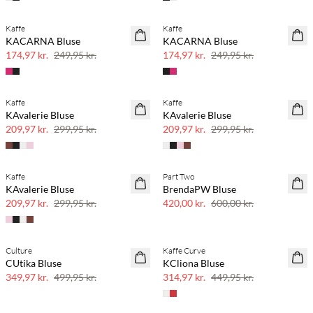
Kaffe
Kaffe
SAVE20
SAVE20
KACARNA Bluse
KACARNA Bluse
30% rabat
30% rabat
174,97 kr.
249,95 kr.
174,97 kr.
249,95 kr.
Kaffe
Kaffe
SAVE20
SAVE20
KAvalerie Bluse
KAvalerie Bluse
30% rabat
30% rabat
209,97 kr.
299,95 kr.
209,97 kr.
299,95 kr.
Kaffe
Part Two
SAVE20
SAVE20
KAvalerie Bluse
BrendaPW Bluse
30% rabat
30% rabat
209,97 kr.
299,95 kr.
420,00 kr.
600,00 kr.
Culture
Kaffe Curve
SAVE20
SAVE20
CUtika Bluse
KCliona Bluse
30% rabat
30% rabat
349,97 kr.
499,95 kr.
314,97 kr.
449,95 kr.