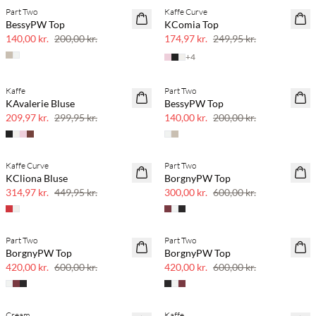
Part Two
Kaffe Curve
SAVE20
SAVE20
BessyPW Top
KComia Top
30% rabat
30% rabat
140,00 kr.
200,00 kr.
174,97 kr.
249,95 kr.
+
4
Kaffe
Part Two
SAVE20
SAVE20
KAvalerie Bluse
BessyPW Top
30% rabat
30% rabat
209,97 kr.
299,95 kr.
140,00 kr.
200,00 kr.
Kaffe Curve
Part Two
SAVE20
SAVE20
KCliona Bluse
BorgnyPW Top
30% rabat
50% rabat
314,97 kr.
449,95 kr.
300,00 kr.
600,00 kr.
Part Two
Part Two
SAVE20
SAVE20
BorgnyPW Top
BorgnyPW Top
30% rabat
30% rabat
420,00 kr.
600,00 kr.
420,00 kr.
600,00 kr.
Cream
Kaffe