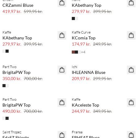
SAVE20
SAVE20
CRZammi Bluse
KAbethany Top
30% rabat
30% rabat
419,97 kr.
599,95 kr.
279,97 kr.
399,95 kr.
Kaffe
Kaffe Curve
SAVE20
SAVE20
KAbethany Top
KComia Top
30% rabat
30% rabat
279,97 kr.
399,95 kr.
174,97 kr.
249,95 kr.
+
4
Part Two
Ichi
SAVE20
SAVE20
BrigitaPW Top
IHLEANNA Bluse
50% rabat
30% rabat
350,00 kr.
700,00 kr.
209,97 kr.
299,95 kr.
Part Two
Kaffe
SAVE20
SAVE20
BrigitaPW Top
KAceleste Top
30% rabat
30% rabat
490,00 kr.
700,00 kr.
244,97 kr.
349,95 kr.
Saint Tropez
Fransa
SAVE20
SAVE20
EdaSZ Skjorte
FRHEAT Bluse