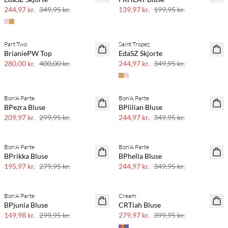
30% rabat
30% rabat
244,97 kr.
349,95 kr.
139,97 kr.
199,95 kr.
Part Two
Saint Tropez
SAVE20
SAVE20
BrianiePW Top
EdaSZ Skjorte
30% rabat
30% rabat
280,00 kr.
400,00 kr.
244,97 kr.
349,95 kr.
Bon'A Parte
Bon'A Parte
SAVE20
SAVE20
BPezra Bluse
BPlilian Bluse
30% rabat
30% rabat
209,97 kr.
299,95 kr.
244,97 kr.
349,95 kr.
Bon'A Parte
Bon'A Parte
SAVE20
SAVE20
BPrikka Bluse
BPhella Bluse
30% rabat
30% rabat
195,97 kr.
279,95 kr.
244,97 kr.
349,95 kr.
Bon'A Parte
Cream
SAVE20
SAVE20
BPjunia Bluse
CRTiah Bluse
50% rabat
30% rabat
149,98 kr.
299,95 kr.
279,97 kr.
399,95 kr.