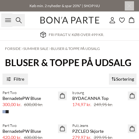
Køb min. 2 nyheder & spar 20%* | SHOP NU
Søg
Log ind
Kur
FRI FRAGT V. KØB OVER 499 KR.
FORSIDE
SUMMER SALE
BLUSER & TOPPE PÅ UDSALG
BLUSER & TOPPE PÅ UDSALG
Filtre
Sortering
Part Two
b.young
SAVE20
SAVE20
BernadetePW Bluse
BYDACANNA Top
50% rabat
30% rabat
300,00 kr.
600,00 kr.
174,97 kr.
249,95 kr.
Part Two
Pulz Jeans
SAVE20
SAVE20
BernadetePW Bluse
PZCLEO Skjorte
30% rabat
30% rabat
420,00 kr.
600,00 kr.
279,97 kr.
399,95 kr.