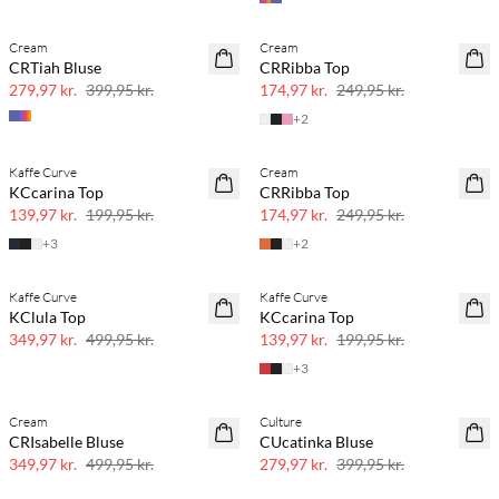
Cream
Cream
SAVE20
SAVE20
CRTiah Bluse
CRRibba Top
30% rabat
30% rabat
279,97 kr.
399,95 kr.
174,97 kr.
249,95 kr.
+
2
Kaffe Curve
Cream
SAVE20
SAVE20
KCcarina Top
CRRibba Top
30% rabat
30% rabat
139,97 kr.
199,95 kr.
174,97 kr.
249,95 kr.
+
3
+
2
Kaffe Curve
Kaffe Curve
SAVE20
SAVE20
KClula Top
KCcarina Top
30% rabat
30% rabat
349,97 kr.
499,95 kr.
139,97 kr.
199,95 kr.
+
3
Cream
Culture
SAVE20
SAVE20
CRIsabelle Bluse
CUcatinka Bluse
30% rabat
30% rabat
349,97 kr.
499,95 kr.
279,97 kr.
399,95 kr.