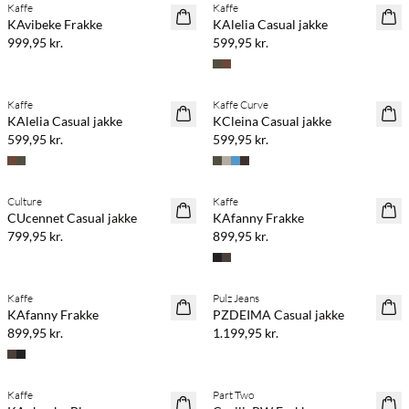
Kaffe
Kaffe
NYHED
NYHED
KAvibeke Frakke
KAlelia Casual jakke
999,95 kr.
599,95 kr.
Kaffe
Kaffe Curve
NYHED
NYHED
KAlelia Casual jakke
KCleina Casual jakke
599,95 kr.
599,95 kr.
Culture
Kaffe
NYHED
NYHED
CUcennet Casual jakke
KAfanny Frakke
799,95 kr.
899,95 kr.
Kaffe
Pulz Jeans
NYHED
NYHED
KAfanny Frakke
PZDEIMA Casual jakke
899,95 kr.
1.199,95 kr.
Køb min. 2 & spar 20%
Kaffe
Part Two
NYHED
NYHED