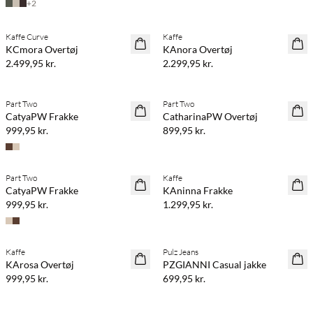
+
2
Kaffe Curve
Kaffe
NYHED
NYHED
KCmora Overtøj
KAnora Overtøj
2.499,95 kr.
2.299,95 kr.
Part Two
Part Two
NYHED
NYHED
CatyaPW Frakke
CatharinaPW Overtøj
999,95 kr.
899,95 kr.
Part Two
Kaffe
NYHED
NYHED
CatyaPW Frakke
KAninna Frakke
999,95 kr.
1.299,95 kr.
Kaffe
Pulz Jeans
NYHED
NYHED
KArosa Overtøj
PZGIANNI Casual jakke
999,95 kr.
699,95 kr.