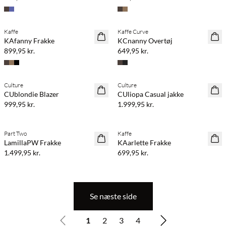
Køb min. 2 & spar 20%
Køb min. 2 & spar 20%
Kaffe
Kaffe Curve
NYHED
NYHED
KAfanny Frakke
KCnanny Overtøj
899,95 kr.
649,95 kr.
Køb min. 2 & spar 20%
Køb min. 2 & spar 20%
Culture
Culture
NYHED
NYHED
CUblondie Blazer
CUliopa Casual jakke
999,95 kr.
1.999,95 kr.
Køb min. 2 & spar 20%
Køb min. 2 & spar 20%
Part Two
Kaffe
NYHED
NYHED
LamillaPW Frakke
KAarlette Frakke
1.499,95 kr.
699,95 kr.
Se næste side
1
2
3
4