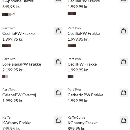
KAphoebe Blazer
CeciliaPW Frakke
349,95 kr.
1.999,95 kr.
+
2
Køb min. 2 & spar 20%
Køb min. 2 & spar 20%
Part Two
Part Two
NYHED
NYHED
CeciliaPW Frakke
CeciliaPW Frakke
1.999,95 kr.
1.999,95 kr.
Køb min. 2 & spar 20%
Køb min. 2 & spar 20%
Part Two
Part Two
NYHED
NYHED
LorelaianaPW Frakke
CecilPW Frakke
2.199,95 kr.
1.999,95 kr.
Køb min. 2 & spar 20%
Køb min. 2 & spar 20%
Part Two
Part Two
NYHED
NYHED
CelenePW Overtøj
CatherinPW Frakke
1.999,95 kr.
1.999,95 kr.
Køb min. 2 & spar 20%
Køb min. 2 & spar 20%
Kaffe
Kaffe Curve
NYHED
NYHED
KAfanny Frakke
KCnanny Frakke
749,95 kr.
899,95 kr.