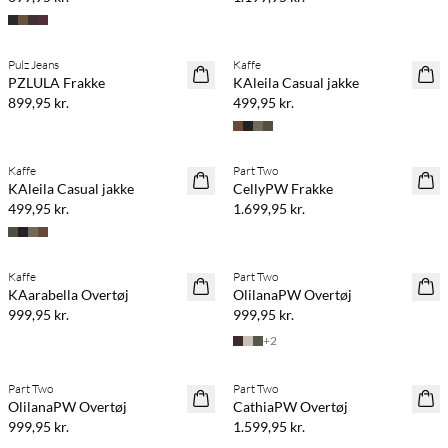
Pulz Jeans
Kaffe
NYHED
NYHED
PZLULA Frakke
KAleila Casual jakke
899,95 kr.
499,95 kr.
Kaffe
Part Two
NYHED
NYHED
KAleila Casual jakke
CellyPW Frakke
499,95 kr.
1.699,95 kr.
Kaffe
Part Two
NYHED
NYHED
KAarabella Overtøj
OlilanaPW Overtøj
999,95 kr.
999,95 kr.
+
2
Part Two
Part Two
NYHED
NYHED
OlilanaPW Overtøj
CathiaPW Overtøj
999,95 kr.
1.599,95 kr.