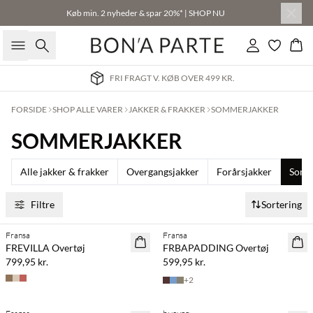
Køb min. 2 nyheder & spar 20%* | SHOP NU
Søg
Log ind
Kur
FRI FRAGT V. KØB OVER 499 KR.
FORSIDE
SHOP ALLE VARER
JAKKER & FRAKKER
SOMMERJAKKER
SOMMERJAKKER
Alle jakker & frakker
Overgangsjakker
Forårsjakker
Somm
Filtre
Sortering
Fransa
Fransa
NYHED
NYHED
FREVILLA Overtøj
FRBAPADDING Overtøj
799,95 kr.
599,95 kr.
+
2