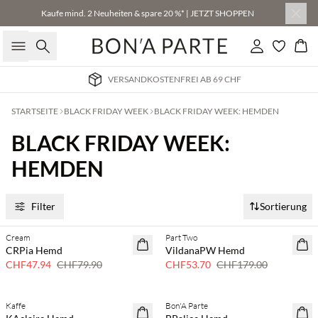
Kaufe mind. 2 Neuheiten & spare 20 %* | JETZT SHOPPEN
Suche
Einloggen
Wa
VERSANDKOSTENFREI AB 69 CHF
STARTSEITE
BLACK FRIDAY WEEK
BLACK FRIDAY WEEK: HEMDEN
BLACK FRIDAY WEEK:
HEMDEN
Filter
Sortierung
Cream
Part Two
40 % Rabatt
70 % Rabatt
CRPia Hemd
VildanaPW Hemd
Nur noch wenige
CHF47.94
CHF79.90
CHF53.70
CHF179.00
Kaffe
Bon'A Parte
40 % Rabatt
40 % Rabatt