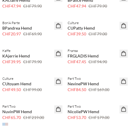
KAclaire Hemd
BPalice Hemd
CHF47.94
CHF79.90
CHF47.94
CHF79.90
Bon'A Parte
Culture
70 % Rabatt
50 % Rabatt
BPandrea Hemd
CUPatty Hemd
Nur noch wenige
CHF20.97
CHF69.90
CHF39.50
CHF79.00
Kaffe
Fransa
50 % Rabatt
50 % Rabatt
KAjerrie Hemd
FRGLADIS Hemd
CHF39.95
CHF79.90
CHF47.45
CHF94.90
Culture
Part Two
50 % Rabatt
50 % Rabatt
CUtoyam Hemd
NevinePW Hemd
CHF49.50
CHF99.00
CHF84.50
CHF169.00
Part Two
Part Two
70 % Rabatt
70 % Rabatt
NuvinPW Hemd
NicoliePW Hemd
Nur noch wenige
Nur noch wenige
CHF65.70
CHF219.00
CHF53.70
CHF179.00