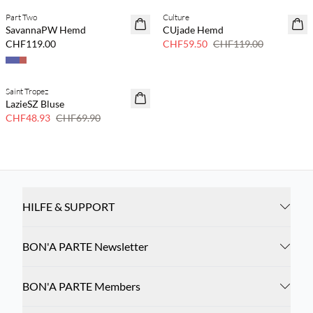
Part Two
Culture
50 % Rabatt
SavannaPW Hemd
CUjade Hemd
CHF119.00
CHF59.50
CHF119.00
Saint Tropez
30 % Rabatt
LazieSZ Bluse
CHF48.93
CHF69.90
HILFE & SUPPORT
BON'A PARTE Newsletter
BON'A PARTE Members