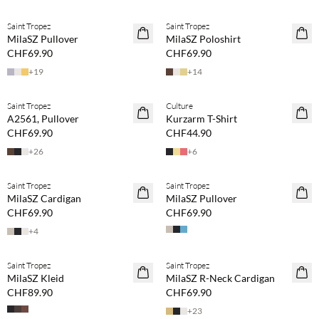
Saint Tropez
Saint Tropez
NEUHEITEN
NEUHEITEN
MilaSZ Pullover
MilaSZ Poloshirt
CHF69.90
CHF69.90
+
19
+
14
BASIC DEAL
Saint Tropez
Culture
NEUHEITEN
A2561, Pullover
Kurzarm T-Shirt
CHF69.90
CHF44.90
+
26
+
6
Saint Tropez
Saint Tropez
MilaSZ Cardigan
MilaSZ Pullover
CHF69.90
CHF69.90
+
4
BASIC DEAL
BASIC DEAL
Saint Tropez
Saint Tropez
MilaSZ Kleid
MilaSZ R-Neck Cardigan
CHF89.90
CHF69.90
+
23