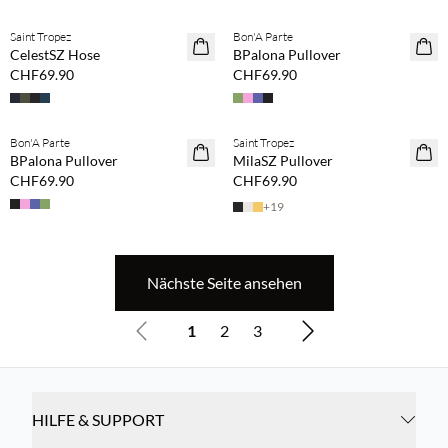
Saint Tropez
Bon'A Parte
CelestSZ Hose
BPalona Pullover
CHF69.90
CHF69.90
BASIC DEAL
BASIC DEAL
Bon'A Parte
Saint Tropez
BPalona Pullover
MilaSZ Pullover
CHF69.90
CHF69.90
+
19
Nächste Seite ansehen
1
2
3
HILFE & SUPPORT