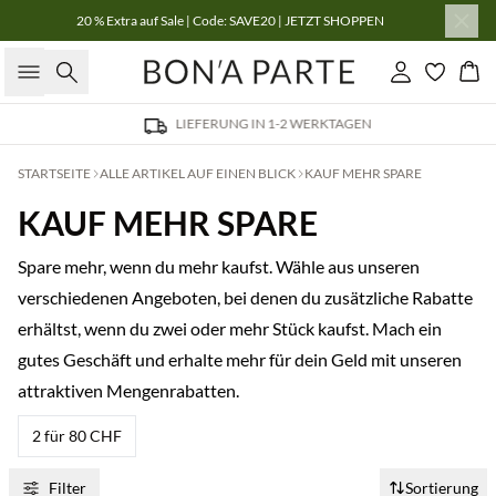
20 % Extra auf Sale | Code: SAVE20 | JETZT SHOPPEN
Suche
Einloggen
Wa
LIEFERUNG IN 1-2 WERKTAGEN
STARTSEITE
ALLE ARTIKEL AUF EINEN BLICK
KAUF MEHR SPARE
KAUF MEHR SPARE
Spare mehr, wenn du mehr kaufst. Wähle aus unseren
verschiedenen Angeboten, bei denen du zusätzliche Rabatte
erhältst, wenn du zwei oder mehr Stück kaufst. Mach ein
gutes Geschäft und erhalte mehr für dein Geld mit unseren
attraktiven Mengenrabatten.
2 für 80 CHF
Filter
Sortierung