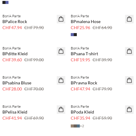
Bon'A Parte
Bon'A Parte
40 % Rabatt
SAVE20
BPalice Rock
BPmalena Hose
60% Rabatt
CHF47.94
CHF79.90
CHF25.96
CHF64.90
Bon'A Parte
Bon'A Parte
SAVE20
50 % Rabatt
BPditte Kleid
BPsana T-shirt
60% Rabatt
CHF39.60
CHF99.00
CHF19.95
CHF39.90
Bon'A Parte
Bon'A Parte
60% Rabatt
40 % Rabatt
BPsabina Bluse
BPravna Rock
CHF28.00
CHF70.00
CHF47.94
CHF79.90
Bon'A Parte
Bon'A Parte
40 % Rabatt
40 % Rabatt
BPelisa Kleid
BPoda Kleid
CHF41.94
CHF69.90
CHF35.94
CHF59.90
+
2