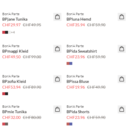
Bon'A Parte
Bon'A Parte
40 % Rabatt
40 % Rabatt
BPjane Tunika
BPluna Hemd
CHF29.97
CHF49.95
CHF35.94
CHF59.90
+
4
Bon'A Parte
Bon'A Parte
50 % Rabatt
SAVE20
BPmaggi Kleid
BPida Sweatshirt
60% Rabatt
CHF49.50
CHF99.00
CHF23.96
CHF59.90
Bon'A Parte
Bon'A Parte
40 % Rabatt
SAVE20
BPzofia Kleid
BPissa Bluse
60% Rabatt
CHF53.94
CHF89.90
CHF19.96
CHF49.90
Bon'A Parte
Bon'A Parte
60% Rabatt
SAVE20
BPmie Tunika
BPida Shorts
60% Rabatt
CHF32.00
CHF80.00
CHF23.96
CHF59.90