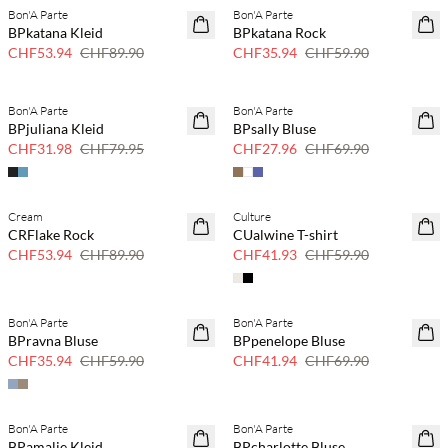
Bon'A Parte
Bon'A Parte
40 % Rabatt
40 % Rabatt
BPkatana Kleid
BPkatana Rock
CHF53.94
CHF89.90
CHF35.94
CHF59.90
Bon'A Parte
Bon'A Parte
SAVE20
60% Rabatt
BPjuliana Kleid
BPsally Bluse
60% Rabatt
CHF31.98
CHF79.95
CHF27.96
CHF69.90
Cream
Culture
40 % Rabatt
30 % Rabatt
CRFlake Rock
CUalwine T-shirt
CHF53.94
CHF89.90
CHF41.93
CHF59.90
Bon'A Parte
Bon'A Parte
40 % Rabatt
40 % Rabatt
BPravna Bluse
BPpenelope Bluse
CHF35.94
CHF59.90
CHF41.94
CHF69.90
Bon'A Parte
Bon'A Parte
50 % Rabatt
40 % Rabatt
BPamalie Kleid
BPcharlotte Bluse