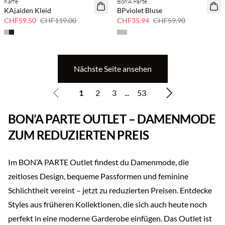
Kaffe
Bon'A Parte
50 % Rabatt
40 % Rabatt
KAjaiden Kleid
BPviolet Bluse
CHF59.50
CHF119.00
CHF35.94
CHF59.90
Nächste Seite ansehen
1
2
3
...
53
BON’A PARTE OUTLET – DAMENMODE
ZUM REDUZIERTEN PREIS
Im BON’A PARTE Outlet findest du Damenmode, die
zeitloses Design, bequeme Passformen und feminine
Schlichtheit vereint – jetzt zu reduzierten Preisen. Entdecke
Styles aus früheren Kollektionen, die sich auch heute noch
perfekt in eine moderne Garderobe einfügen. Das Outlet ist