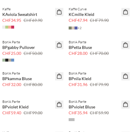
Kaffe
Kaffe Curve
50 % Rabatt
40 % Rabatt
KAviola Sweatshirt
KCmille Kleid
CHF34.95
CHF69.90
CHF47.94
CHF79.90
+
2
Bon'A Parte
Bon'A Parte
50 % Rabatt
60% Rabatt
BPgabby Pullover
BPetta Bluse
CHF25.00
CHF50.00
CHF28.00
CHF70.00
Bon'A Parte
Bon'A Parte
60% Rabatt
SAVE20
BPkamma Bluse
BPnila Kleid
60% Rabatt
CHF32.00
CHF80.00
CHF31.96
CHF79.90
Bon'A Parte
Bon'A Parte
40 % Rabatt
40 % Rabatt
BPviolet Kleid
BPviolet Bluse
CHF59.40
CHF99.00
CHF35.94
CHF59.90