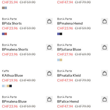
CHF35.94
CHF59.90
CHF47.94
CHF79.90
Bon'A Parte
Bon'A Parte
SAVE20
SAVE20
BPida Shorts
BPmalena Hemd
60% Rabatt
60% Rabatt
CHF23.96
CHF59.90
CHF23.96
CHF59.90
Bon'A Parte
Bon'A Parte
SAVE20
SAVE20
BPmalena Shorts
BPjuliana Bluse
60% Rabatt
60% Rabatt
CHF23.96
CHF59.90
CHF27.96
CHF69.90
Kaffe
Bon'A Parte
SAVE20
40 % Rabatt
KAthua Bluse
BPnatalia Kleid
60% Rabatt
CHF19.96
CHF49.90
CHF47.94
CHF79.90
Bon'A Parte
Bon'A Parte
SAVE20
40 % Rabatt
BPmalena Bluse
BPalice Hemd
60% Rabatt
CHF23.96
CHF59.90
CHF47.94
CHF79.90