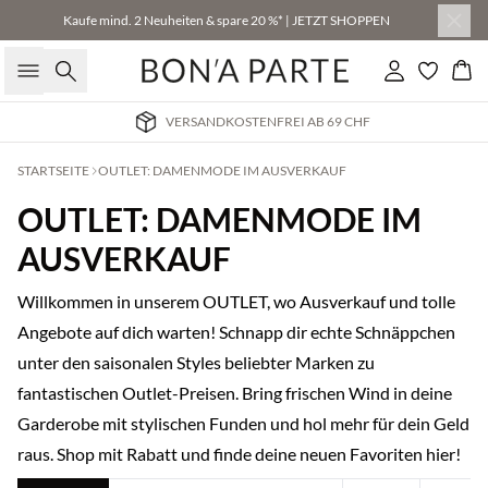
Kaufe mind. 2 Neuheiten & spare 20 %* | JETZT SHOPPEN
Suche
Einloggen
Wa
VERSANDKOSTENFREI AB 69 CHF
STARTSEITE
OUTLET: DAMENMODE IM AUSVERKAUF
OUTLET: DAMENMODE IM
AUSVERKAUF
Willkommen in unserem OUTLET, wo Ausverkauf und tolle
Angebote auf dich warten! Schnapp dir echte Schnäppchen
unter den saisonalen Styles beliebter Marken zu
fantastischen Outlet-Preisen. Bring frischen Wind in deine
Garderobe mit stylischen Funden und hol mehr für dein Geld
raus. Shop mit Rabatt und finde deine neuen Favoriten hier!