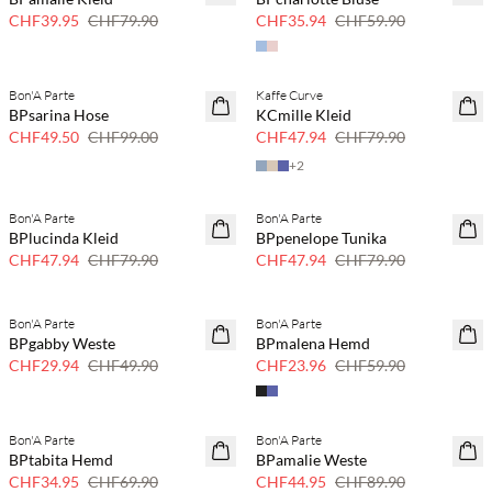
CHF39.95
CHF79.90
CHF35.94
CHF59.90
Bon'A Parte
Kaffe Curve
50 % Rabatt
40 % Rabatt
BPsarina Hose
KCmille Kleid
CHF49.50
CHF99.00
CHF47.94
CHF79.90
+
2
Bon'A Parte
Bon'A Parte
40 % Rabatt
40 % Rabatt
BPlucinda Kleid
BPpenelope Tunika
CHF47.94
CHF79.90
CHF47.94
CHF79.90
Bon'A Parte
Bon'A Parte
40 % Rabatt
SAVE20
BPgabby Weste
BPmalena Hemd
60% Rabatt
CHF29.94
CHF49.90
CHF23.96
CHF59.90
Bon'A Parte
Bon'A Parte
50 % Rabatt
50 % Rabatt
BPtabita Hemd
BPamalie Weste
CHF34.95
CHF69.90
CHF44.95
CHF89.90