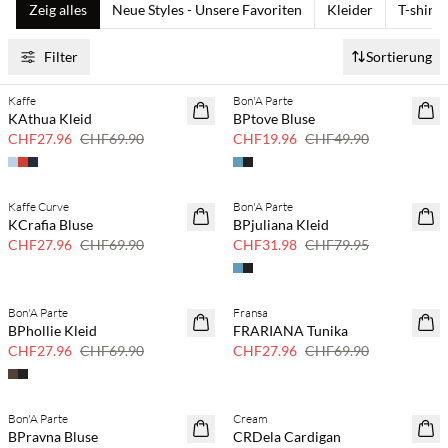
Zeig alles
Neue Styles - Unsere Favoriten
Kleider
T-shirts
Filter
Sortierung
Kaffe
Bon'A Parte
SAVE20
SAVE20
KAthua Kleid
BPtove Bluse
60% Rabatt
60% Rabatt
CHF27.96
CHF69.90
CHF19.96
CHF49.90
Kaffe Curve
Bon'A Parte
SAVE20
SAVE20
KCrafia Bluse
BPjuliana Kleid
60% Rabatt
60% Rabatt
CHF27.96
CHF69.90
CHF31.98
CHF79.95
Bon'A Parte
Fransa
SAVE20
SAVE20
BPhollie Kleid
FRARIANA Tunika
60% Rabatt
60% Rabatt
CHF27.96
CHF69.90
CHF27.96
CHF69.90
Bon'A Parte
Cream
40 % Rabatt
40 % Rabatt
BPravna Bluse
CRDela Cardigan