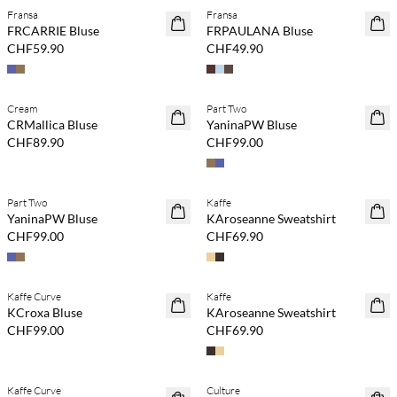
Fransa
Fransa
NEUHEITEN
NEUHEITEN
FRCARRIE Bluse
FRPAULANA Bluse
CHF59.90
CHF49.90
Kaufe mind. 2 & spare 20 %
Kaufe mind. 2 & spare 20 %
Cream
Part Two
NEUHEITEN
NEUHEITEN
CRMallica Bluse
YaninaPW Bluse
CHF89.90
CHF99.00
Kaufe mind. 2 & spare 20 %
Kaufe mind. 2 & spare 20 %
Part Two
Kaffe
NEUHEITEN
NEUHEITEN
YaninaPW Bluse
KAroseanne Sweatshirt
CHF99.00
CHF69.90
Kaufe mind. 2 & spare 20 %
Kaufe mind. 2 & spare 20 %
Kaffe Curve
Kaffe
NEUHEITEN
NEUHEITEN
KCroxa Bluse
KAroseanne Sweatshirt
CHF99.00
CHF69.90
Kaufe mind. 2 & spare 20 %
Kaufe mind. 2 & spare 20 %
Kaffe Curve
Culture
NEUHEITEN
NEUHEITEN