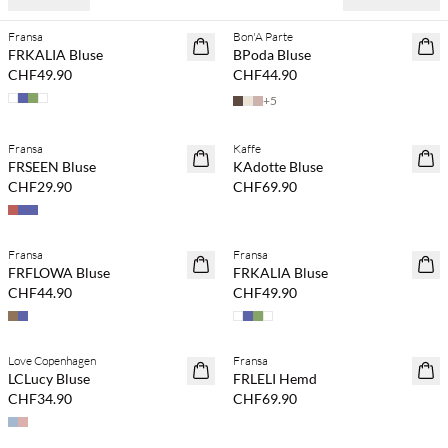
Fransa
Bon'A Parte
NEUHEITEN
NEUHEITEN
FRKALIA Bluse
BPoda Bluse
CHF49.90
CHF44.90
+
5
Kaufe mind. 2 & spare 20 %
Fransa
Kaffe
NEUHEITEN
NEUHEITEN
FRSEEN Bluse
KAdotte Bluse
CHF29.90
CHF69.90
Fransa
Fransa
NEUHEITEN
NEUHEITEN
FRFLOWA Bluse
FRKALIA Bluse
CHF44.90
CHF49.90
Kaufe mind. 2 & spare 20 %
Love Copenhagen
Fransa
NEUHEITEN
LCLucy Bluse
FRLELI Hemd
CHF34.90
CHF69.90
Kaufe mind. 2 & spare 20 %
Kaufe mind. 2 & spare 20 %