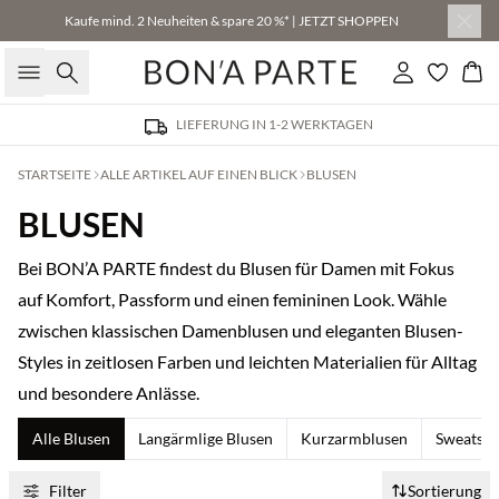
Kaufe mind. 2 Neuheiten & spare 20 %* | JETZT SHOPPEN
Suche
Einloggen
Wa
LIEFERUNG IN 1-2 WERKTAGEN
STARTSEITE
ALLE ARTIKEL AUF EINEN BLICK
BLUSEN
BLUSEN
Bei BON’A PARTE findest du Blusen für Damen mit Fokus
auf Komfort, Passform und einen femininen Look. Wähle
zwischen klassischen Damenblusen und eleganten Blusen-
Styles in zeitlosen Farben und leichten Materialien für Alltag
und besondere Anlässe.
Alle Blusen
Langärmlige Blusen
Kurzarmblusen
Sweatshi
Filter
Sortierung
Kaufe mind. 2 & spare 20 %