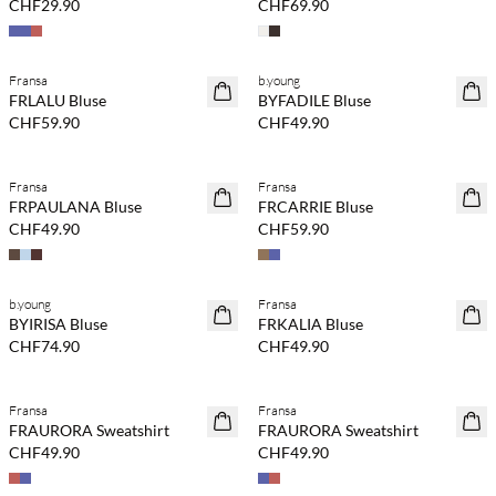
CHF29.90
CHF69.90
Kaufe mind. 2 & spare 20 %
Fransa
b.young
NEUHEITEN
NEUHEITEN
FRLALU Bluse
BYFADILE Bluse
CHF59.90
CHF49.90
Fransa
Fransa
NEUHEITEN
NEUHEITEN
FRPAULANA Bluse
FRCARRIE Bluse
CHF49.90
CHF59.90
b.young
Fransa
NEUHEITEN
NEUHEITEN
BYIRISA Bluse
FRKALIA Bluse
CHF74.90
CHF49.90
Kaufe mind. 2 & spare 20 %
Kaufe mind. 2 & spare 20 %
Fransa
Fransa
NEUHEITEN
NEUHEITEN
FRAURORA Sweatshirt
FRAURORA Sweatshirt
CHF49.90
CHF49.90
Kaufe mind. 2 & spare 20 %
Kaufe mind. 2 & spare 20 %