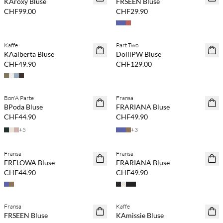
KAroxy Bluse
FRSEEN Bluse
CHF99.00
CHF29.90
Kaufe mind. 2 & spare 20 %
Kaufe mind. 2 & spare 20 %
Kaffe
Part Two
NEUHEITEN
NEUHEITEN
KAalberta Bluse
DolliPW Bluse
CHF49.90
CHF129.00
Kaufe mind. 2 & spare 20 %
Kaufe mind. 2 & spare 20 %
Bon'A Parte
Fransa
NEUHEITEN
NEUHEITEN
BPoda Bluse
FRARIANA Bluse
CHF44.90
CHF49.90
+
5
+
3
Kaufe mind. 2 & spare 20 %
Kaufe mind. 2 & spare 20 %
Fransa
Fransa
NEUHEITEN
NEUHEITEN
FRFLOWA Bluse
FRARIANA Bluse
CHF44.90
CHF49.90
Kaufe mind. 2 & spare 20 %
Fransa
Kaffe
NEUHEITEN
NEUHEITEN
FRSEEN Bluse
KAmissie Bluse