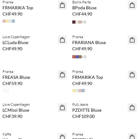
Fransa
Bon'A Parte
NEUHEITEN
FRMARIKA Top
BPoda Bluse
CHF49.90
CHF44.90
+
5
Love Copenhagen
Fransa
NEUHEITEN
LCLuda Bluse
FRARIANA Bluse
CHF49.90
CHF49.90
+
3
Kaufe mind. 2 & spare 20 %
Fransa
Fransa
NEUHEITEN
FREASA Bluse
FRMARIKA Top
CHF59.90
CHF49.90
Kaufe mind. 2 & spare 20 %
Love Copenhagen
Pulz Jeans
NEUHEITEN
LCMissi Bluse
PZDITTE Bluse
CHF39.90
CHF109.00
Kaufe mind. 2 & spare 20 %
Kaffe
Fransa
NEUHEITEN
NEUHEITEN