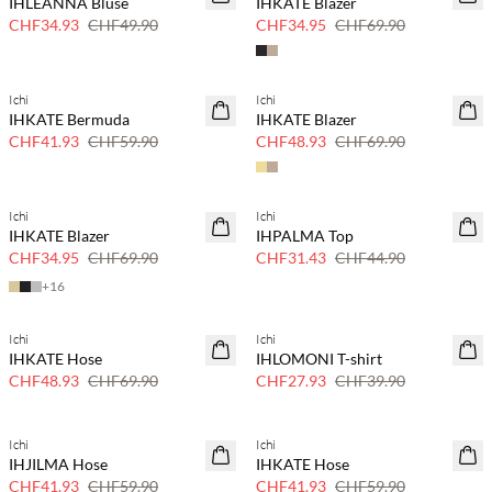
IHLEANNA Bluse
IHKATE Blazer
30 % Rabatt
50 % Rabatt
CHF34.93
CHF49.90
CHF34.95
CHF69.90
Ichi
Ichi
SAVE20
SAVE20
IHKATE Bermuda
IHKATE Blazer
30 % Rabatt
30 % Rabatt
CHF41.93
CHF59.90
CHF48.93
CHF69.90
Ichi
Ichi
SAVE20
SAVE20
IHKATE Blazer
IHPALMA Top
50 % Rabatt
30 % Rabatt
CHF34.95
CHF69.90
CHF31.43
CHF44.90
+
16
Ichi
Ichi
SAVE20
SAVE20
IHKATE Hose
IHLOMONI T-shirt
30 % Rabatt
30 % Rabatt
CHF48.93
CHF69.90
CHF27.93
CHF39.90
Ichi
Ichi
SAVE20
SAVE20
IHJILMA Hose
IHKATE Hose
30 % Rabatt
30 % Rabatt
CHF41.93
CHF59.90
CHF41.93
CHF59.90