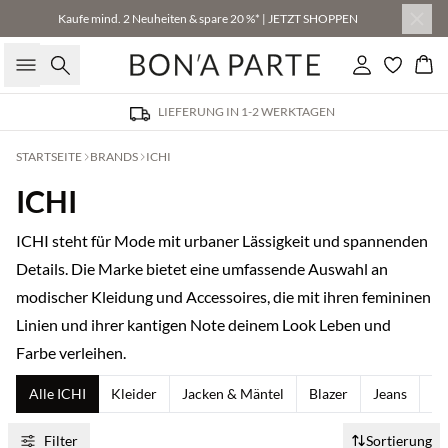
Kaufe mind. 2 Neuheiten & spare 20 %* | JETZT SHOPPEN
Suche
Einloggen
Wa
LIEFERUNG IN 1-2 WERKTAGEN
STARTSEITE
BRANDS
ICHI
ICHI
ICHI steht für Mode mit urbaner Lässigkeit und spannenden
Details. Die Marke bietet eine umfassende Auswahl an
modischer Kleidung und Accessoires, die mit ihren femininen
Linien und ihrer kantigen Note deinem Look Leben und
Farbe verleihen.
Alle ICHI
Kleider
Jacken & Mäntel
Blazer
Jeans
T-
Filter
Sortierung