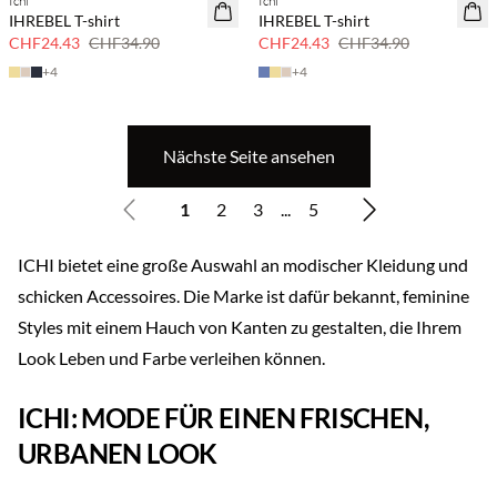
Ichi
Ichi
SAVE20
SAVE20
IHREBEL T-shirt
IHREBEL T-shirt
30 % Rabatt
30 % Rabatt
CHF24.43
CHF34.90
CHF24.43
CHF34.90
+
4
+
4
Nächste Seite ansehen
1
2
3
...
5
ICHI bietet eine große Auswahl an modischer Kleidung und
schicken Accessoires. Die Marke ist dafür bekannt, feminine
Styles mit einem Hauch von Kanten zu gestalten, die Ihrem
Look Leben und Farbe verleihen können.
ICHI: MODE FÜR EINEN FRISCHEN,
URBANEN LOOK