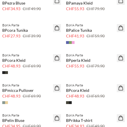
BPezra Bluse
BPamaya Kleid
30 % Rabatt
30 % Rabatt
CHF34.93
CHF49.90
CHF55.93
CHF79.90
Bon'A Parte
Bon'A Parte
SAVE20
SAVE20
BPcora Tunika
BPalice Tunika
30 % Rabatt
30 % Rabatt
CHF27.93
CHF39.90
CHF41.93
CHF59.90
Bon'A Parte
Bon'A Parte
SAVE20
SAVE20
BPcora Kleid
BPperla Kleid
30 % Rabatt
30 % Rabatt
CHF48.93
CHF69.90
CHF55.93
CHF79.90
Bon'A Parte
Bon'A Parte
SAVE20
SAVE20
BPmicca Pullover
BPcora Kleid
30 % Rabatt
30 % Rabatt
CHF48.93
CHF69.90
CHF48.93
CHF69.90
Bon'A Parte
Bon'A Parte
SAVE20
SAVE20
BPelin Bluse
BPrikka T-shirt
50 % Rabatt
30 % Rabatt
CHF34.95
CHF69.90
CHF34.93
CHF49.90