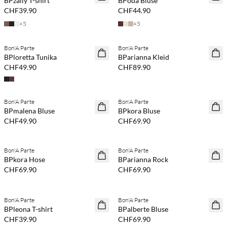
BPzally T-shirt
BPoda Bluse
CHF39.90
CHF44.90
+
5
+
5
Kaufe mind. 2 & spare 20 %
Kaufe mind. 2 & spare 20 %
Bon'A Parte
Bon'A Parte
NEUHEITEN
NEUHEITEN
BPloretta Tunika
BParianna Kleid
CHF49.90
CHF89.90
Kaufe mind. 2 & spare 20 %
Kaufe mind. 2 & spare 20 %
Bon'A Parte
Bon'A Parte
NEUHEITEN
NEUHEITEN
BPmalena Bluse
BPkora Bluse
CHF49.90
CHF69.90
Kaufe mind. 2 & spare 20 %
Kaufe mind. 2 & spare 20 %
Bon'A Parte
Bon'A Parte
NEUHEITEN
NEUHEITEN
BPkora Hose
BParianna Rock
CHF69.90
CHF69.90
Kaufe mind. 2 & spare 20 %
Kaufe mind. 2 & spare 20 %
Bon'A Parte
Bon'A Parte
NEUHEITEN
NEUHEITEN
BPleona T-shirt
BPalberte Bluse
CHF39.90
CHF69.90