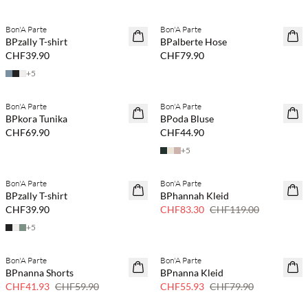
Kaufe mind. 2 & spare 20 %
Kaufe mind. 2 & spare 20 %
Bon'A Parte
Bon'A Parte
NEUHEITEN
NEUHEITEN
BPzally T-shirt
BPalberte Hose
CHF39.90
CHF79.90
+
5
Kaufe mind. 2 & spare 20 %
Kaufe mind. 2 & spare 20 %
Bon'A Parte
Bon'A Parte
NEUHEITEN
NEUHEITEN
BPkora Tunika
BPoda Bluse
CHF69.90
CHF44.90
+
5
Kaufe mind. 2 & spare 20 %
Bon'A Parte
Bon'A Parte
NEUHEITEN
SAVE20
BPzally T-shirt
BPhannah Kleid
30 % Rabatt
CHF39.90
CHF83.30
CHF119.00
+
5
Bon'A Parte
Bon'A Parte
SAVE20
SAVE20
BPnanna Shorts
BPnanna Kleid
30 % Rabatt
30 % Rabatt
CHF41.93
CHF59.90
CHF55.93
CHF79.90