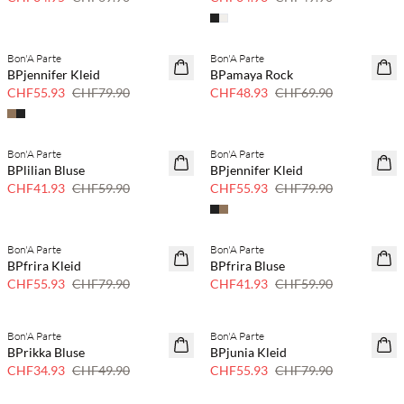
Bon'A Parte
Bon'A Parte
SAVE20
SAVE20
BPjennifer Kleid
BPamaya Rock
30 % Rabatt
30 % Rabatt
CHF55.93
CHF79.90
CHF48.93
CHF69.90
Bon'A Parte
Bon'A Parte
SAVE20
SAVE20
BPlilian Bluse
BPjennifer Kleid
30 % Rabatt
30 % Rabatt
CHF41.93
CHF59.90
CHF55.93
CHF79.90
Bon'A Parte
Bon'A Parte
SAVE20
SAVE20
BPfrira Kleid
BPfrira Bluse
30 % Rabatt
30 % Rabatt
CHF55.93
CHF79.90
CHF41.93
CHF59.90
Bon'A Parte
Bon'A Parte
SAVE20
SAVE20
BPrikka Bluse
BPjunia Kleid
30 % Rabatt
30 % Rabatt
CHF34.93
CHF49.90
CHF55.93
CHF79.90