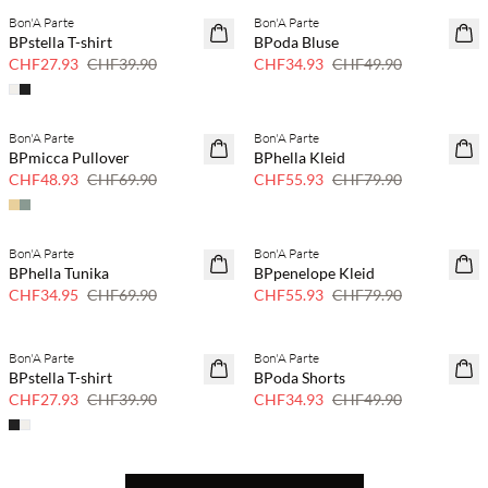
Bon'A Parte
Bon'A Parte
SAVE20
SAVE20
BPstella T-shirt
BPoda Bluse
30 % Rabatt
30 % Rabatt
CHF27.93
CHF39.90
CHF34.93
CHF49.90
Bon'A Parte
Bon'A Parte
SAVE20
SAVE20
BPmicca Pullover
BPhella Kleid
30 % Rabatt
30 % Rabatt
CHF48.93
CHF69.90
CHF55.93
CHF79.90
Bon'A Parte
Bon'A Parte
SAVE20
SAVE20
BPhella Tunika
BPpenelope Kleid
50 % Rabatt
30 % Rabatt
CHF34.95
CHF69.90
CHF55.93
CHF79.90
Bon'A Parte
Bon'A Parte
SAVE20
SAVE20
BPstella T-shirt
BPoda Shorts
30 % Rabatt
30 % Rabatt
CHF27.93
CHF39.90
CHF34.93
CHF49.90