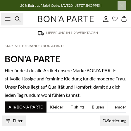
20 % Extra auf Sale | Code: SAVE20 | JETZT SHOPPEN
Suche
Einloggen
Wa
LIEFERUNG IN 1-2 WERKTAGEN
STARTSEITE
BRANDS
BON'A PARTE
BON'A PARTE
Hier findest du alle Artikel unsere Marke BON'A PARTE -
stilvolle, lässige und feminine Kleidung für die moderne Frau.
Unser Fokus liegt auf Qualität und Komfort, damit du dich
jeden Tag rundum wohl fühlen kannst.
Alle BON'A PARTE
Kleider
T-shirts
Blusen
Hemden
Filter
Sortierung
Kaufe mind. 2 & spare 20 %
Kaufe mind. 2 & spare 20 %