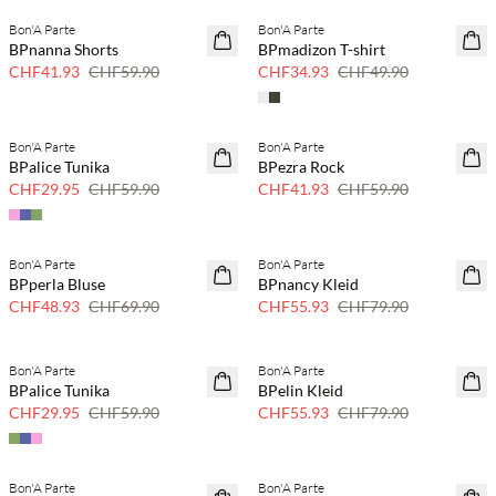
Bon'A Parte
Bon'A Parte
SAVE20
SAVE20
BPnanna Shorts
BPmadizon T-shirt
30 % Rabatt
30 % Rabatt
CHF41.93
CHF59.90
CHF34.93
CHF49.90
Bon'A Parte
Bon'A Parte
SAVE20
SAVE20
BPalice Tunika
BPezra Rock
50 % Rabatt
30 % Rabatt
CHF29.95
CHF59.90
CHF41.93
CHF59.90
Bon'A Parte
Bon'A Parte
SAVE20
SAVE20
BPperla Bluse
BPnancy Kleid
30 % Rabatt
30 % Rabatt
CHF48.93
CHF69.90
CHF55.93
CHF79.90
Bon'A Parte
Bon'A Parte
SAVE20
SAVE20
BPalice Tunika
BPelin Kleid
50 % Rabatt
30 % Rabatt
CHF29.95
CHF59.90
CHF55.93
CHF79.90
Bon'A Parte
Bon'A Parte
SAVE20
SAVE20