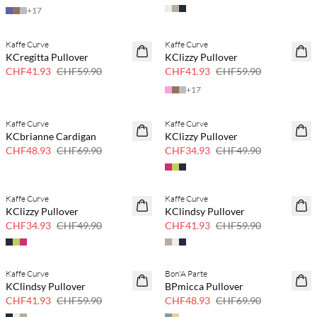
+
17
Kaffe Curve
Kaffe Curve
SAVE20
SAVE20
KCregitta Pullover
KClizzy Pullover
30 % Rabatt
30 % Rabatt
CHF41.93
CHF59.90
CHF41.93
CHF59.90
+
17
Kaffe Curve
Kaffe Curve
SAVE20
SAVE20
KCbrianne Cardigan
KClizzy Pullover
30 % Rabatt
30 % Rabatt
CHF48.93
CHF69.90
CHF34.93
CHF49.90
Kaffe Curve
Kaffe Curve
SAVE20
SAVE20
KClizzy Pullover
KClindsy Pullover
30 % Rabatt
30 % Rabatt
CHF34.93
CHF49.90
CHF41.93
CHF59.90
Kaffe Curve
Bon'A Parte
SAVE20
SAVE20
KClindsy Pullover
BPmicca Pullover
30 % Rabatt
30 % Rabatt
CHF41.93
CHF59.90
CHF48.93
CHF69.90