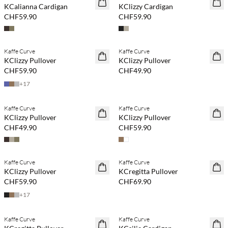
KCalianna Cardigan
KClizzy Cardigan
CHF59.90
CHF59.90
Kaufe mind. 2 & spare 20 %
Kaufe mind. 2 & spare 20 %
Kaffe Curve
Kaffe Curve
NEUHEITEN
NEUHEITEN
KClizzy Pullover
KClizzy Pullover
CHF59.90
CHF49.90
+
17
Kaufe mind. 2 & spare 20 %
Kaufe mind. 2 & spare 20 %
Kaffe Curve
Kaffe Curve
NEUHEITEN
NEUHEITEN
KClizzy Pullover
KClizzy Pullover
CHF49.90
CHF59.90
Kaufe mind. 2 & spare 20 %
Kaufe mind. 2 & spare 20 %
Kaffe Curve
Kaffe Curve
NEUHEITEN
NEUHEITEN
KClizzy Pullover
KCregitta Pullover
CHF59.90
CHF69.90
+
17
Kaffe Curve
Kaffe Curve
SAVE20
SAVE20