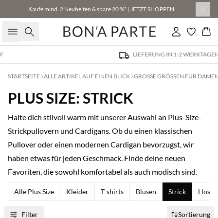
Kaufe mind. 2 Neuheiten & spare 20 %* | JETZT SHOPPEN
Suche
Einloggen
Wa
LIEFERUNG IN 1-2 WERKTAGEN
STARTSEITE
ALLE ARTIKEL AUF EINEN BLICK
GROSSE GRÖSSEN FÜR DAMEN: 
PLUS SIZE: STRICK
Halte dich stilvoll warm mit unserer Auswahl an Plus-Size-
Strickpullovern und Cardigans. Ob du einen klassischen
Pullover oder einen modernen Cardigan bevorzugst, wir
haben etwas für jeden Geschmack. Finde deine neuen
Favoriten, die sowohl komfortabel als auch modisch sind.
Alle Plus Size
Kleider
T-shirts
Blusen
Strick
Hosen
Filter
Sortierung
Kaufe mind. 2 & spare 20 %
Kaufe mind. 2 & spare 20 %