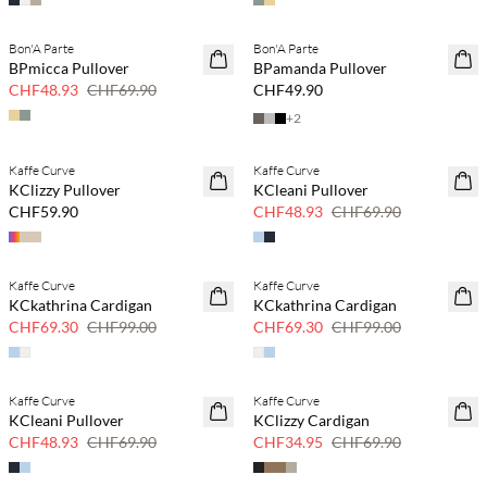
Bon'A Parte
Bon'A Parte
SAVE20
NEUHEITEN
BPmicca Pullover
BPamanda Pullover
30 % Rabatt
CHF48.93
CHF69.90
CHF49.90
+
2
Kaffe Curve
Kaffe Curve
NEUHEITEN
SAVE20
KClizzy Pullover
KCleani Pullover
30 % Rabatt
CHF59.90
CHF48.93
CHF69.90
Kaffe Curve
Kaffe Curve
SAVE20
SAVE20
KCkathrina Cardigan
KCkathrina Cardigan
30 % Rabatt
30 % Rabatt
CHF69.30
CHF99.00
CHF69.30
CHF99.00
Kaffe Curve
Kaffe Curve
SAVE20
SAVE20
KCleani Pullover
KClizzy Cardigan
30 % Rabatt
50 % Rabatt
CHF48.93
CHF69.90
CHF34.95
CHF69.90