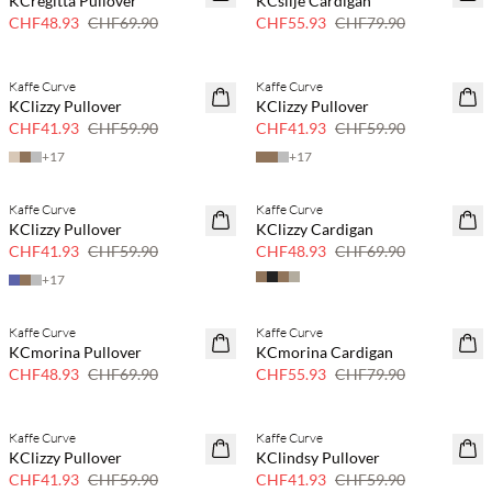
KCregitta Pullover
KCsilje Cardigan
30 % Rabatt
30 % Rabatt
CHF48.93
CHF69.90
CHF55.93
CHF79.90
Kaffe Curve
Kaffe Curve
SAVE20
SAVE20
KClizzy Pullover
KClizzy Pullover
30 % Rabatt
30 % Rabatt
CHF41.93
CHF59.90
CHF41.93
CHF59.90
+
17
+
17
Kaffe Curve
Kaffe Curve
SAVE20
SAVE20
KClizzy Pullover
KClizzy Cardigan
30 % Rabatt
30 % Rabatt
CHF41.93
CHF59.90
CHF48.93
CHF69.90
+
17
Kaffe Curve
Kaffe Curve
SAVE20
SAVE20
KCmorina Pullover
KCmorina Cardigan
30 % Rabatt
30 % Rabatt
CHF48.93
CHF69.90
CHF55.93
CHF79.90
Kaffe Curve
Kaffe Curve
SAVE20
SAVE20
KClizzy Pullover
KClindsy Pullover
30 % Rabatt
30 % Rabatt
CHF41.93
CHF59.90
CHF41.93
CHF59.90