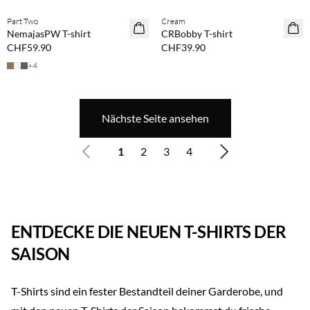
Part Two
Cream
NEUHEITEN
NEUHEITEN
NemajasPW T-shirt
CRBobby T-shirt
CHF59.90
CHF39.90
+
4
Nächste Seite ansehen
1
2
3
4
ENTDECKE DIE NEUEN T-SHIRTS DER
SAISON
T-Shirts sind ein fester Bestandteil deiner Garderobe, und