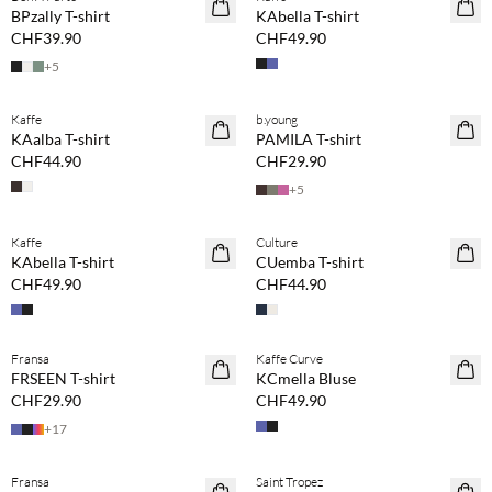
NEUHEITEN
NEUHEITEN
BPzally T-shirt
KAbella T-shirt
CHF39.90
CHF49.90
+
5
Kaufe mind. 2 & spare 20 %
Kaufe mind. 2 & spare 20 %
Kaffe
b.young
NEUHEITEN
NEUHEITEN
KAalba T-shirt
PAMILA T-shirt
CHF44.90
CHF29.90
+
5
Kaufe mind. 2 & spare 20 %
Kaufe mind. 2 & spare 20 %
Kaffe
Culture
NEUHEITEN
NEUHEITEN
KAbella T-shirt
CUemba T-shirt
CHF49.90
CHF44.90
Kaufe mind. 2 & spare 20 %
Kaufe mind. 2 & spare 20 %
Fransa
Kaffe Curve
NEUHEITEN
NEUHEITEN
FRSEEN T-shirt
KCmella Bluse
CHF29.90
CHF49.90
+
17
Kaufe mind. 2 & spare 20 %
Kaufe mind. 2 & spare 20 %
Fransa
Saint Tropez
NEUHEITEN
NEUHEITEN