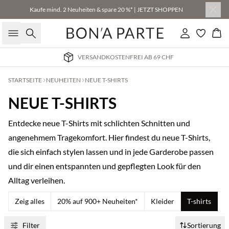
Kaufe mind. 2 Neuheiten & spare 20 %* | JETZT SHOPPEN
Suche
Einloggen
Wa
LIEFERUNG IN 1-2 WERKTAGEN
STARTSEITE
NEUHEITEN
NEUE T-SHIRTS
NEUE T-SHIRTS
Entdecke neue T-Shirts mit schlichten Schnitten und
angenehmem Tragekomfort. Hier findest du neue T-Shirts,
die sich einfach stylen lassen und in jede Garderobe passen
und dir einen entspannten und gepflegten Look für den
Alltag verleihen.
Zeig alles
20% auf 900+ Neuheiten*
Kleider
T-shirts
B
Filter
Sortierung
Kaufe mind. 2 & spare 20 %