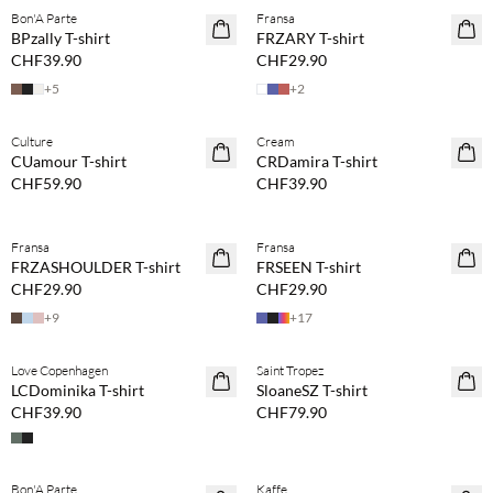
Bon'A Parte
Fransa
NEUHEITEN
NEUHEITEN
BPzally T-shirt
FRZARY T-shirt
CHF39.90
CHF29.90
+
5
+
2
Kaufe mind. 2 & spare 20 %
Kaufe mind. 2 & spare 20 %
Culture
Cream
NEUHEITEN
NEUHEITEN
CUamour T-shirt
CRDamira T-shirt
CHF59.90
CHF39.90
Kaufe mind. 2 & spare 20 %
Kaufe mind. 2 & spare 20 %
Fransa
Fransa
NEUHEITEN
NEUHEITEN
FRZASHOULDER T-shirt
FRSEEN T-shirt
CHF29.90
CHF29.90
+
9
+
17
Kaufe mind. 2 & spare 20 %
Love Copenhagen
Saint Tropez
NEUHEITEN
LCDominika T-shirt
SloaneSZ T-shirt
CHF39.90
CHF79.90
Kaufe mind. 2 & spare 20 %
Kaufe mind. 2 & spare 20 %
Bon'A Parte
Kaffe