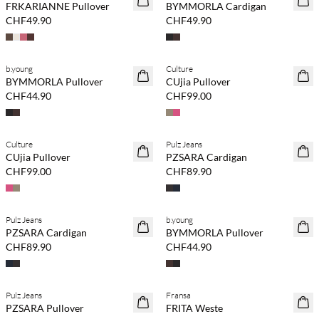
FRKARIANNE Pullover
BYMMORLA Cardigan
CHF49.90
CHF49.90
b.young
Culture
NEUHEITEN
NEUHEITEN
BYMMORLA Pullover
CUjia Pullover
CHF44.90
CHF99.00
Culture
Pulz Jeans
NEUHEITEN
NEUHEITEN
CUjia Pullover
PZSARA Cardigan
CHF99.00
CHF89.90
Pulz Jeans
b.young
NEUHEITEN
NEUHEITEN
PZSARA Cardigan
BYMMORLA Pullover
CHF89.90
CHF44.90
Pulz Jeans
Fransa
NEUHEITEN
NEUHEITEN
PZSARA Pullover
FRITA Weste