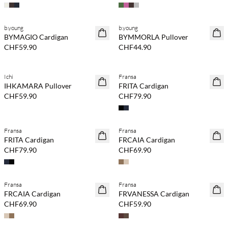
b.young
b.young
NEUHEITEN
NEUHEITEN
BYMAGIO Cardigan
BYMMORLA Pullover
CHF59.90
CHF44.90
Kaufe mind. 2 & spare 20 %
Kaufe mind. 2 & spare 20 %
Ichi
Fransa
NEUHEITEN
NEUHEITEN
IHKAMARA Pullover
FRITA Cardigan
CHF59.90
CHF79.90
Kaufe mind. 2 & spare 20 %
Kaufe mind. 2 & spare 20 %
Fransa
Fransa
NEUHEITEN
NEUHEITEN
FRITA Cardigan
FRCAIA Cardigan
CHF79.90
CHF69.90
Kaufe mind. 2 & spare 20 %
Kaufe mind. 2 & spare 20 %
Fransa
Fransa
NEUHEITEN
NEUHEITEN
FRCAIA Cardigan
FRVANESSA Cardigan
CHF69.90
CHF59.90
Kaufe mind. 2 & spare 20 %
Kaufe mind. 2 & spare 20 %