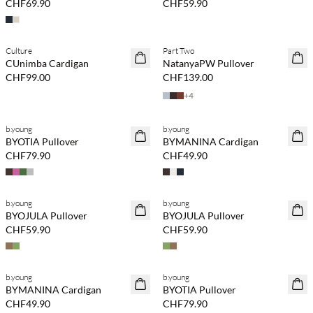
CHF69.90
CHF59.90
Culture
Part Two
NEUHEITEN
NEUHEITEN
CUnimba Cardigan
NatanyaPW Pullover
CHF99.00
CHF139.00
+
4
b.young
b.young
NEUHEITEN
NEUHEITEN
BYOTIA Pullover
BYMANINA Cardigan
CHF79.90
CHF49.90
b.young
b.young
NEUHEITEN
NEUHEITEN
BYOJULA Pullover
BYOJULA Pullover
CHF59.90
CHF59.90
b.young
b.young
NEUHEITEN
NEUHEITEN
BYMANINA Cardigan
BYOTIA Pullover
CHF49.90
CHF79.90