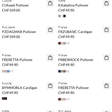
Culture
Kaffe
NEUHEITEN
NEUHEITEN
CUhazel Pullover
KAabalina Pullover
CHF109.00
CHF49.90
Kaufe mind. 2 & spare 20 %
Pulz Jeans
Fransa
NEUHEITEN
NEUHEITEN
PZDAGMAR Pullover
FRZUBASIC Cardigan
CHF109.00
CHF49.90
+
9
Kaufe mind. 2 & spare 20 %
Fransa
Fransa
NEUHEITEN
NEUHEITEN
FRERETTA Pullover
FRBESMOCK Pullover
CHF49.90
CHF49.90
+
7
+
2
Kaufe mind. 2 & spare 20 %
b.young
Fransa
NEUHEITEN
NEUHEITEN
BYMMORLA Cardigan
FRERETTA Pullover
CHF49.90
CHF49.90
+
7
Kaufe mind. 2 & spare 20 %
Kaufe mind. 2 & spare 20 %
Kaffe
Pulz Jeans