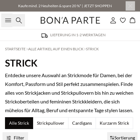
Kaufe mind. 2 Neuheiten & spare 20 %* | JETZT SHOPPEN
Suche
Einloggen
Wa
LIEFERUNG IN 1-2 WERKTAGEN
STARTSEITE
ALLE ARTIKEL AUF EINEN BLICK
STRICK
STRICK
Entdecke unsere Auswahl an Strickmode für Damen, bei der
Komfort, Passform und Stil perfekt zusammenspielen. Finde
alles von Strickjacken und Strickpullovern bis hin zu weichen
Strickoberteilen und femininen Strickkleidern, die sich
mühelos für Alltag, Beruf und entspannte Tage stylen lassen.
Alle Strick
Strickpullover
Cardigans
Kurzarm Strick
Filter
Sortierung