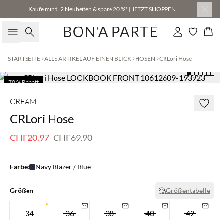
Kaufe mind. 2 Neuheiten & spare 20 %* | JETZT SHOPPEN
Suche
Einloggen
Wa
STARTSEITE
ALLE ARTIKEL AUF EINEN BLICK
HOSEN
CRLori Hose
70 % Rabatt
Nur noch wenige
CREAM
CRLori Hose
CHF20.97
CHF69.90
Farbe:
Navy Blazer / Blue
Größen
Größentabelle
34
36
38
40
42