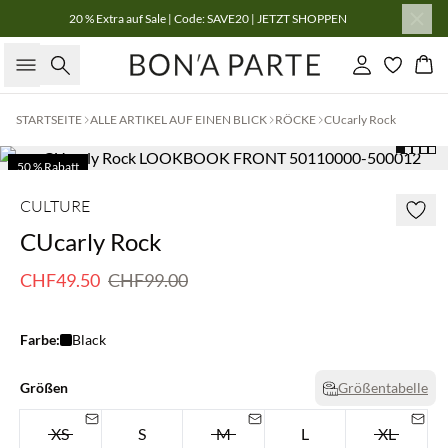
20 % Extra auf Sale | Code: SAVE20 | JETZT SHOPPEN
Suche
Einloggen
Wa
STARTSEITE
ALLE ARTIKEL AUF EINEN BLICK
RÖCKE
CUcarly Rock
50 % Rabatt
CULTURE
CUcarly Rock
CHF49.50
CHF99.00
Farbe:
Black
Größen
Größentabelle
XS
S
M
L
XL