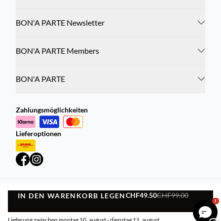
BON'A PARTE Newsletter
BON'A PARTE Members
BON'A PARTE
Zahlungsmöglichkeiten
Lieferoptionen
CHF49.50
CHF99.00
IN DEN WARENKORB LEGEN
Datenschutzrichtlinie
Geschäftsbedingungen
IN DEN WARENKORB LEGEN
1
©
DK Company Online AG
2026
Lieferung zwischen montag 10. august - dienstag 11. august