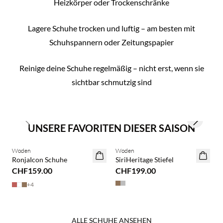
Heizkörper oder Trockenschränke
Lagere Schuhe trocken und luftig – am besten mit
Schuhspannern oder Zeitungspapier
Reinige deine Schuhe regelmäßig – nicht erst, wenn sie
sichtbar schmutzig sind
Previous slide
Next slid
UNSERE FAVORITEN DIESER SAISON
Woden
Woden
W
RonjaIcon Schuhe
SiriHeritage Stiefel
S
CHF159.00
CHF199.00
+
4
...
ALLE SCHUHE ANSEHEN