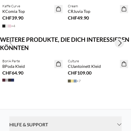
Kaffe Curve
Cream
NEUHEITEN
NEUHEITEN
KComia Top
CRJuvia Top
CHF39.90
CHF49.90
+
4
WEITERE PRODUKTE, DIE DICH INTERESSIEREN
Previous slide
Next s
KÖNNTEN
Kaufe mind. 2 & spare 20 %
Bon'A Parte
Culture
NEUHEITEN
NEUHEITEN
BPoda Kleid
CUantoinett Kleid
CHF64.90
CHF109.00
+
7
HILFE & SUPPORT