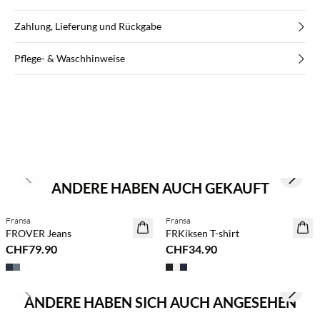
Zahlung, Lieferung und Rückgabe
Pflege- & Waschhinweise
Previous slide
Next s
ANDERE HABEN AUCH GEKAUFT
Kaufe mind. 2 & spare 20 %
BASIC DEAL
Fransa
Fransa
NEUHEITEN
FROVER Jeans
FRKiksen T-shirt
CHF79.90
CHF34.90
Previous slide
Next s
ANDERE HABEN SICH AUCH ANGESEHEN
Kaufe mind. 2 & spare 20 %