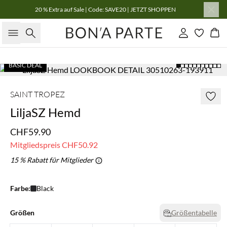
20 % Extra auf Sale | Code: SAVE20 | JETZT SHOPPEN
Suche
Einloggen
Wa
BASIC DEAL
SAINT TROPEZ
LiljaSZ Hemd
CHF59.90
Mitgliedspreis
CHF50.92
15 % Rabatt für Mitglieder
Farbe:
Black
Größen
Größentabelle