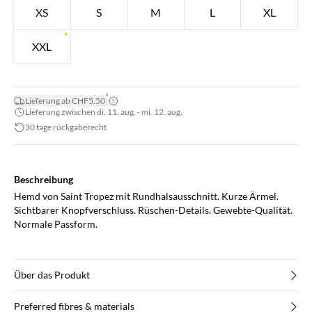
XS
S
M
L
XL
XXL
*
Lieferung ab CHF5.50
Lieferung zwischen di. 11. aug. - mi. 12. aug.
30 tage rückgaberecht
Beschreibung
Hemd von Saint Tropez mit Rundhalsausschnitt. Kurze Ärmel.
Sichtbarer Knopfverschluss. Rüschen-Details. Gewebte-Qualität.
Normale Passform.
Über das Produkt
Preferred fibres & materials